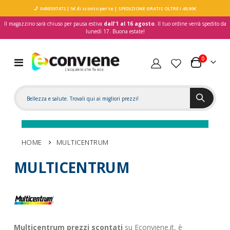
0498597472
| 5€ di sconto per te
| SPEDIZIONE GRATIS OLTRE I 49,90€
Il magazzino sarà chiuso per pausa estiva
dall'1 al 16 agosto
. Il tuo ordine verrà spedito da
lunedì 17. Buona estate!
elementi
0
Toggle
Carrello
Nav
HOME
MULTICENTRUM
MULTICENTRUM
Multicentrum prezzi scontati
su Econviene.it, è