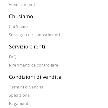
Scopri tutta la
linea di Multicentrum
e i prezzi di
Vendi con noi
Econviene.it.
In Econviene.it acquista online i prodotti Multicentrum
Chi siamo
prezzi scontati
, ogni mese sempre nuove
offerte e
prodotti
ZERO_SPRECO.
Chi Siamo
Sostegno e riconoscimenti
Servizio clienti
FAQ
Riferimenti da controllare
Condizioni di vendita
Termini di vendita
Spedizione
Pagamenti