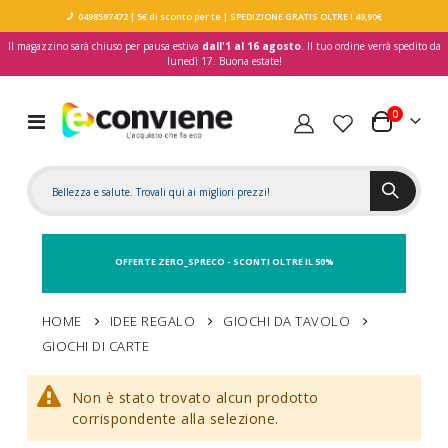
0498597472
| 5€ di sconto per te
| SPEDIZIONE GRATIS OLTRE I 49,90€
Il magazzino sarà chiuso per pausa estiva
dall'1 al 16 agosto
. Il tuo ordine verrà spedito da
lunedì 17. Buona estate!
elementi
0
Toggle
Carrello
Nav
OFFERTE ZERO_SPRECO - SCONTI OLTRE IL 50%
HOME
IDEE REGALO
GIOCHI DA TAVOLO
GIOCHI DI CARTE
Non è stato trovato alcun prodotto
corrispondente alla selezione.