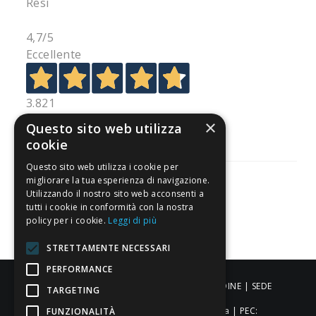
Resi
4,7
/5
Eccellente
3.821
Recensioni
×
Questo sito web utilizza
cookie
Questo sito web utilizza i cookie per
migliorare la tua esperienza di navigazione.
Utilizzando il nostro sito web acconsenti a
tutti i cookie in conformità con la nostra
Pagamenti sicuri
policy per i cookie.
Leggi di più
STRETTAMENTE NECESSARI
PERFORMANCE
ALDIGIÙ S.R.L. | Via Cortazzis 15 33100 - UDINE | SEDE
TARGETING
OPERATIVA: Via del Progresso 3 - Padova | PEC:
FUNZIONALITÀ