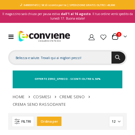
0498597472
| 5€ di sconto per te
| SPEDIZIONE GRATIS OLTRE I 49,90€
Il magazzino sarà chiuso per pausa estiva
dall'1 al 16 agosto
. Il tuo ordine verrà spedito da
lunedì 17. Buona estate!
elementi
0
Toggle
Carrello
Nav
OFFERTE ZERO_SPRECO - SCONTI OLTRE IL 50%
HOME
COSMESI
CREME SENO
CREMA SENO RASSODANTE
FILTRI
Ordina per