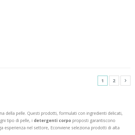
Pagina
Attualmente st
Pagina
Pag
Suc
1
2
na della pelle. Questi prodotti, formulati con ingredienti delicati,
ni tipo di pelle, i
detergenti corpo
proposti garantiscono
ga esperienza nel settore, Econviene seleziona prodotti di alta