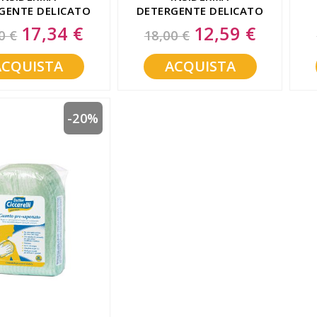
GENTE DELICATO
DETERGENTE DELICATO
500 ML
250 ML
17,34 €
12,59 €
Special
Special
0 €
18,00 €
Price
Price
ACQUISTA
ACQUISTA
-20%