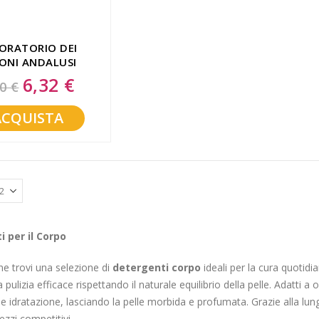
ORATORIO DEI
ONI ANDALUSI
QUITA 500 ML
6,32 €
Special
0 €
Price
ACQUISTA
 per il Corpo
e trovi una selezione di
detergenti corpo
ideali per la cura quotidia
pulizia efficace rispettando il naturale equilibrio della pelle. Adatti a og
e idratazione, lasciando la pelle morbida e profumata. Grazie alla lun
ezzi competitivi.