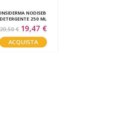
INSIDERMA NODISEB
DETERGENTE 250 ML
19,47 €
Special
20,50 €
Price
ACQUISTA