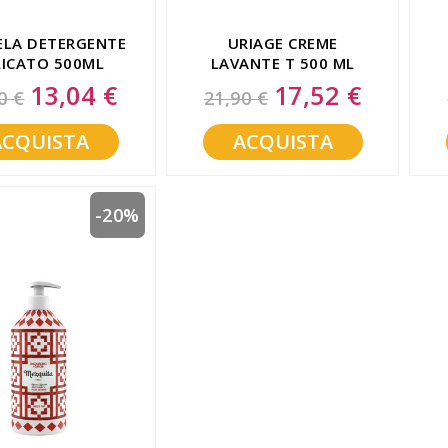
LA DETERGENTE
URIAGE CREME
LICATO 500ML
LAVANTE T 500 ML
13,04 €
17,52 €
Special
Special
0 €
21,90 €
Price
Price
ACQUISTA
ACQUISTA
-20%