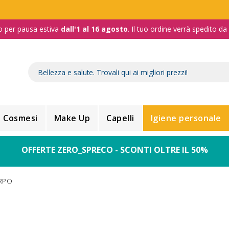
o per pausa estiva
dall'1 al 16 agosto
. Il tuo ordine verrà spedito d
Cosmesi
Make Up
Capelli
Igiene personale
OFFERTE ZERO_SPRECO - SCONTI OLTRE IL 50%
RPO