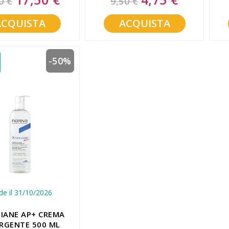
0 €
9,50 €
Price
Price
ACQUISTA
ACQUISTA
-50%
de il 31/10/2026
IANE AP+ CREMA
RGENTE 500 ML