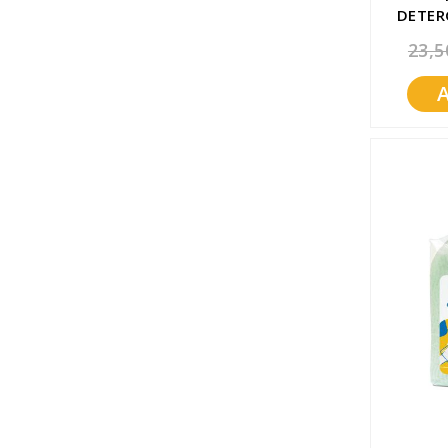
DETER
23,5