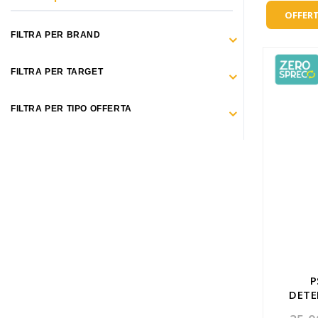
Make Up
OFFERT
Capelli
FILTRA PER BRAND
Igiene personale
FILTRA PER TARGET
Bambini neonati
FILTRA PER TIPO OFFERTA
Sanitari e Medicazioni
Animali
Cura della Casa
Apparecchiature Elettromedicali
Idee regalo
Marchi
P
DETE
ZERO SPRECO