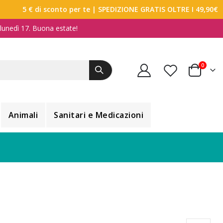
5 € di sconto per te
| SPEDIZIONE GRATIS OLTRE I 49,90€
a lunedì 17. Buona estate!
elemen
0
Carrello
Animali
Sanitari e Medicazioni