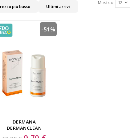
Mostra
rezzo più basso
Ultimi arrivi
-51%
DERMANA
DERMANCLEAN
DETERGENTE FLUIDO
9,70 €
Special