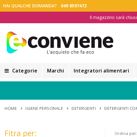
HAI QUALCHE DOMANDA?
049 8597472
Il magazzino sarà chius
Categorie
Marchi
Integratori alimentari
Integratori alimentari
Alimentazione e Dietetica
HOME
IGIENE PERSONALE
DETERGENTI
DETERGENTI CO
Cosmesi
Cosmetici Naturali
Fitra per:
Ordina per