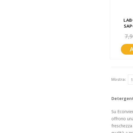
LAB
SAP
MEZ
7,9
Mostra
Detergenti
Su Econvien
offrono una 
freschezza 
qualità a pr