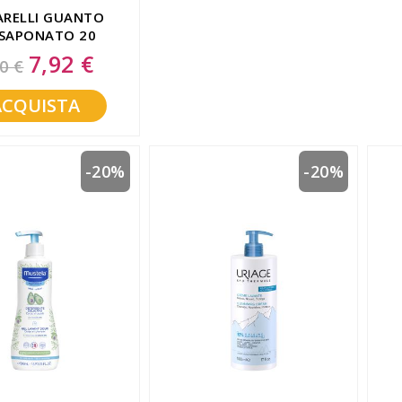
ARELLI GUANTO
SAPONATO 20
PEZZI
7,92 €
Special
0 €
Price
ACQUISTA
-20%
-20%