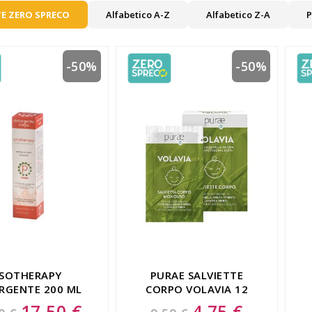
E ZERO SPRECO
Alfabetico A-Z
Alfabetico Z-A
P
-50%
-50%
SOTHERAPY
PURAE SALVIETTE
RGENTE 200 ML
CORPO VOLAVIA 12
PEZZI
17,50 €
4,75 €
Special
Special