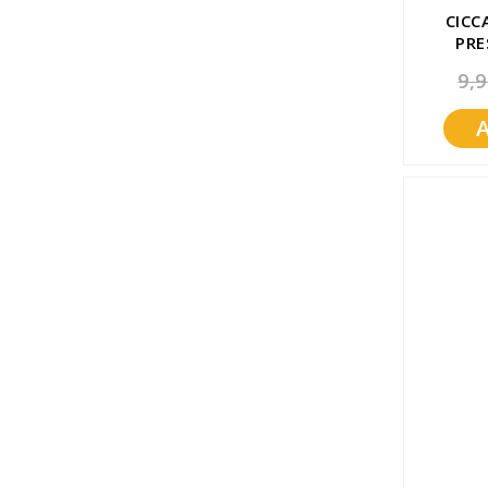
CICC
PRE
9,9