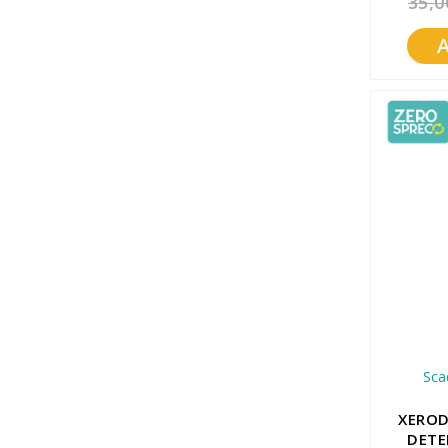
35,0
Promozioni
Mistery Box
Sca
XEROD
DETE