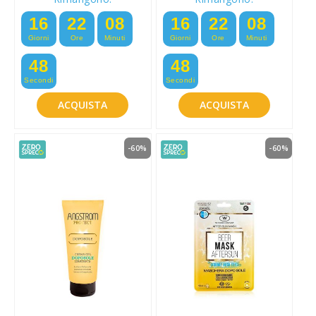
16
22
08
16
22
08
Giorni
Ore
Minuti
Giorni
Ore
Minuti
47
47
Secondi
Secondi
ACQUISTA
ACQUISTA
-60%
-60%