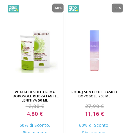
-60%
-60%
VOGLIA DI SOLE CREMA
ROUGJ SUNTECH BIFASICO
DOPOSOLE REIDRATANTE
DOPOSOLE 200 ML
LENITIVA 50 ML
12,00 €
27,90 €
Special
Special
4,80 €
11,16 €
Price
Price
60% di Sconto.
60% di Sconto.
Rimangono:
Rimangono: