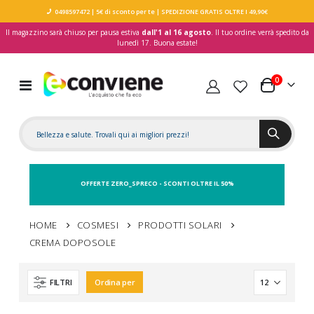
0498597472
| 5€ di sconto per te
| SPEDIZIONE GRATIS OLTRE I 49,90€
Il magazzino sarà chiuso per pausa estiva
dall'1 al 16 agosto
. Il tuo ordine verrà spedito da
lunedì 17. Buona estate!
elementi
0
Toggle
Carrello
Nav
OFFERTE ZERO_SPRECO - SCONTI OLTRE IL 50%
HOME
COSMESI
PRODOTTI SOLARI
CREMA DOPOSOLE
FILTRI
Ordina per