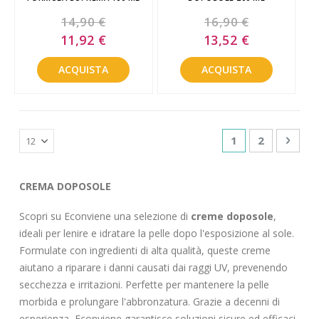
14,90 €
16,90 €
Special
Special
11,92 €
13,52 €
Price
Price
ACQUISTA
ACQUISTA
Pagina
Attualmente sta
Pagina
Pagin
Succe
1
2
CREMA DOPOSOLE
Scopri su Econviene una selezione di
creme doposole
,
ideali per lenire e idratare la pelle dopo l'esposizione al sole.
Formulate con ingredienti di alta qualità, queste creme
aiutano a riparare i danni causati dai raggi UV, prevenendo
secchezza e irritazioni. Perfette per mantenere la pelle
morbida e prolungare l'abbronzatura. Grazie a decenni di
esperienza, Econviene garantisce soluzioni sicure ed efficaci