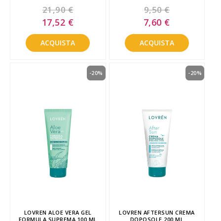
21,90 €
9,50 €
Special
Special
17,52 €
7,60 €
Price
Price
ACQUISTA
ACQUISTA
-20%
-20%
LOVREN ALOE VERA GEL
LOVREN AFTERSUN CREMA
FORMULA SUPREMA 100 ML
DOPOSOLE 200 ML