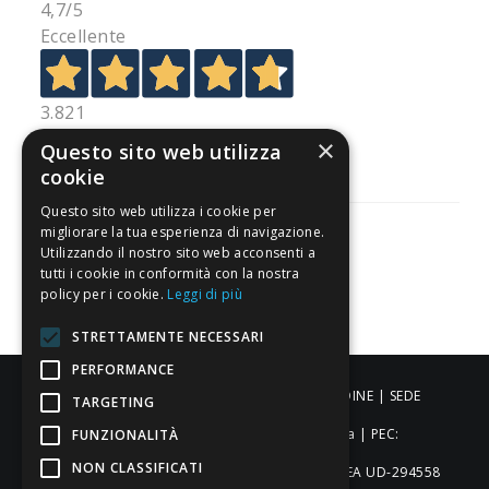
4,7
/5
Eccellente
3.821
Recensioni
×
Questo sito web utilizza
cookie
Questo sito web utilizza i cookie per
migliorare la tua esperienza di navigazione.
Utilizzando il nostro sito web acconsenti a
tutti i cookie in conformità con la nostra
Pagamenti sicuri
policy per i cookie.
Leggi di più
STRETTAMENTE NECESSARI
PERFORMANCE
ALDIGIÙ S.R.L. | Via Cortazzis 15 33100 - UDINE | SEDE
TARGETING
OPERATIVA: Via del Progresso 3 - Padova | PEC:
FUNZIONALITÀ
NON CLASSIFICATI
aldigiusrl@pec.it | C.F. e P.IVA 02873920306 REA UD-294558