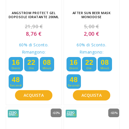
ANGSTROM PROTECT GEL
AFTER SUN BEER MASK
DOPOSOLE IDRATANTE 200ML
MONODOSE
21,90 €
5,00 €
Special
Special
8,76 €
2,00 €
Price
Price
60% di Sconto.
60% di Sconto.
Rimangono:
Rimangono:
16
22
08
16
22
08
Giorni
Ore
Minuti
Giorni
Ore
Minuti
47
47
Secondi
Secondi
ACQUISTA
ACQUISTA
-60%
-60%