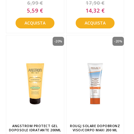
6,99 €
17,90 €
Special
Special
5,59 €
14,32 €
Price
Price
ACQUISTA
ACQUISTA
-20%
-20%
ANGSTROM PROTECT GEL
ROUGJ SOLARE DOPOBRONZ
DOPOSOLE IDRATANTE 200ML
VISO/CORPO MAXI 200 ML