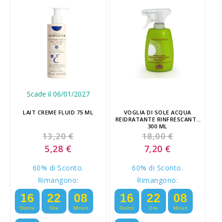
Scade il 06/01/2027
LAIT CREME FLUID 75 ML
VOGLIA DI SOLE ACQUA
REIDRATANTE RINFRESCANTE
300 ML
13,20 €
18,00 €
Special
Special
5,28 €
7,20 €
Price
Price
60% di Sconto.
60% di Sconto.
Rimangono:
Rimangono:
16
22
08
16
22
08
Giorni
Ore
Minuti
Giorni
Ore
Minuti