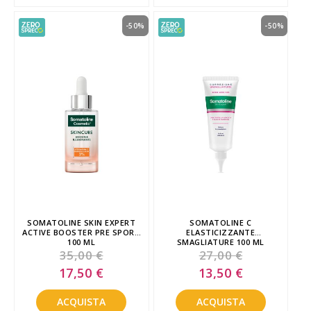
-50%
-50%
SOMATOLINE SKIN EXPERT
SOMATOLINE C
ACTIVE BOOSTER PRE SPORT
ELASTICIZZANTE
100 ML
SMAGLIATURE 100 ML
35,00 €
27,00 €
Special
Special
17,50 €
13,50 €
Price
Price
ACQUISTA
ACQUISTA