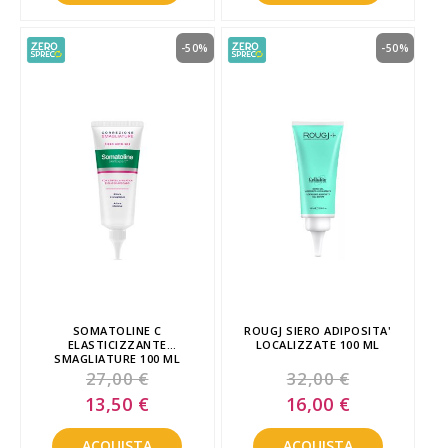
-50%
-50%
SOMATOLINE C
ROUGJ SIERO ADIPOSITA'
ELASTICIZZANTE
LOCALIZZATE 100 ML
SMAGLIATURE 100 ML
27,00 €
32,00 €
Special
Special
13,50 €
16,00 €
Price
Price
ACQUISTA
ACQUISTA