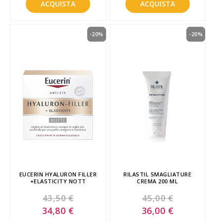
ACQUISTA
ACQUISTA
-20%
-20%
EUCERIN HYALURON FILLER
RILASTIL SMAGLIATURE
+ELASTICITY NOTT
CREMA 200 ML
43,50 €
45,00 €
Special
Special
34,80 €
36,00 €
Price
Price