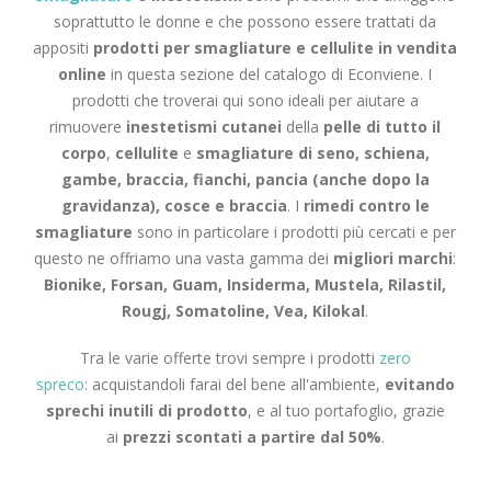
soprattutto le donne e che possono essere trattati da
appositi
prodotti per smagliature e cellulite in vendita
online
in questa sezione del catalogo di Econviene. I
prodotti che troverai qui sono ideali per aiutare a
rimuovere
inestetismi cutanei
della
pelle di tutto il
corpo
,
cellulite
e
smagliature di seno, schiena,
gambe, braccia, fianchi, pancia (anche dopo la
gravidanza), cosce e braccia
. I
rimedi contro le
smagliature
sono in particolare i prodotti più cercati e per
questo ne offriamo una vasta gamma dei
migliori marchi
:
Bionike, Forsan, Guam, Insiderma, Mustela, Rilastil,
Rougj, Somatoline, Vea, Kilokal
.
Tra le varie offerte trovi sempre i prodotti
zero
spreco
: acquistandoli farai del bene all'ambiente,
evitando
sprechi inutili di prodotto
, e al tuo portafoglio, grazie
ai
prezzi scontati a partire dal 50%
.