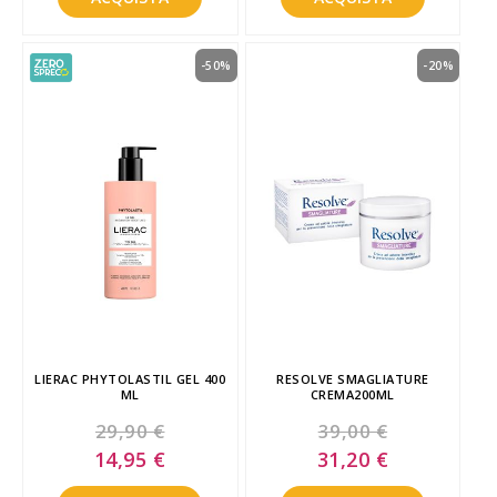
-50%
-20%
LIERAC PHYTOLASTIL GEL 400
RESOLVE SMAGLIATURE
ML
CREMA200ML
29,90 €
39,00 €
Special
Special
14,95 €
31,20 €
Price
Price