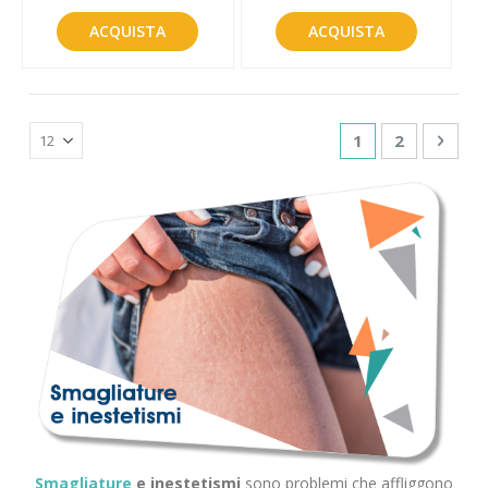
ACQUISTA
ACQUISTA
Pagina
Attualmente sta
Pagina
Pagin
Succe
1
2
Smagliature
e inestetismi
sono problemi che affliggono