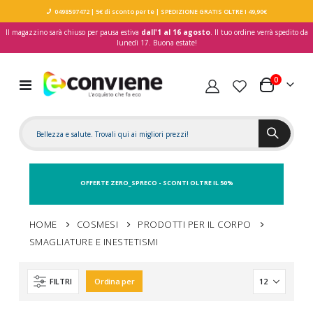
0498597472
| 5€ di sconto per te
| SPEDIZIONE GRATIS OLTRE I 49,90€
Il magazzino sarà chiuso per pausa estiva
dall'1 al 16 agosto
. Il tuo ordine verrà spedito da
lunedì 17. Buona estate!
elementi
0
Toggle
Carrello
Nav
OFFERTE ZERO_SPRECO - SCONTI OLTRE IL 50%
HOME
COSMESI
PRODOTTI PER IL CORPO
SMAGLIATURE E INESTETISMI
FILTRI
Ordina per