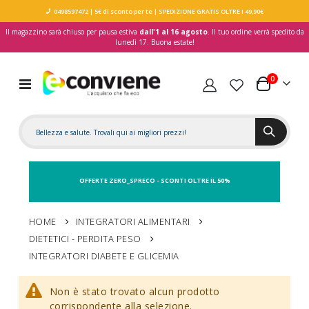
0498597472
| 5€ di sconto per te
| SPEDIZIONE GRATIS OLTRE I 49,90€
Il magazzino sarà chiuso per pausa estiva
dall'1 al 16 agosto
. Il tuo ordine verrà spedito da
lunedì 17. Buona estate!
elementi
0
Toggle
Carrello
Nav
OFFERTE ZERO_SPRECO - SCONTI OLTRE IL 50%
HOME
INTEGRATORI ALIMENTARI
DIETETICI - PERDITA PESO
INTEGRATORI DIABETE E GLICEMIA
Non è stato trovato alcun prodotto
corrispondente alla selezione.