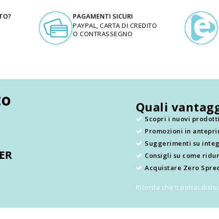
UTO?
PAGAMENTI SICURI
PAYPAL, CARTA DI CREDITO
O CONTRASSEGNO
to
Quali vantagg
Scopri i nuovi prodot
Promozioni in antepr
.
Suggerimenti su integ
TER
Consigli su come ridur
Acquistare Zero Sprec
Ricorda che ti potrai disi