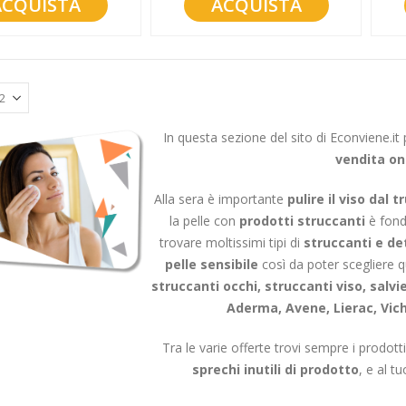
ACQUISTA
ACQUISTA
In questa sezione del sito di Econviene.it
vendita on
Alla sera è importante
pulire il viso dal 
la pelle con
prodotti struccanti
è fond
trovare moltissimi tipi di
struccanti e de
pelle sensibile
così da poter scegliere qu
struccanti occhi, struccanti viso, salv
Aderma, Avene, Lierac, Vich
Tra le varie offerte trovi sempre i prodott
sprechi inutili di prodotto
, e al t