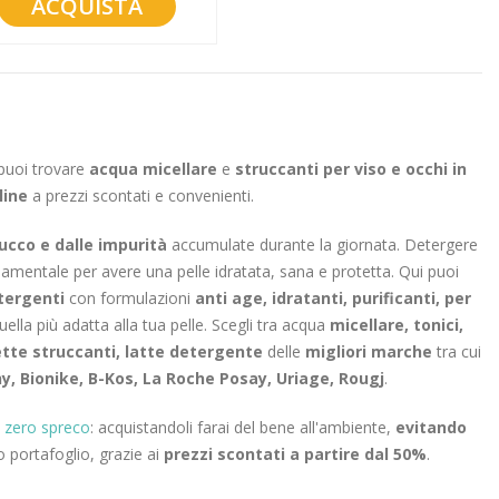
ACQUISTA
 puoi trovare
acqua micellare
e
struccanti per viso e occhi in
line
a prezzi scontati e convenienti.
trucco e dalle impurità
accumulate durante la giornata. Detergere
amentale per avere una pelle idratata, sana e protetta. Qui puoi
tergenti
con formulazioni
anti age, idratanti, purificanti, per
ella più adatta alla tua pelle. Scegli tra acqua
micellare, tonici,
iette struccanti, latte detergente
delle
migliori marche
tra cui
y, Bionike, B-Kos, La Roche Posay, Uriage, Rougj
.
i
zero spreco
: acquistandoli farai del bene all'ambiente,
evitando
uo portafoglio, grazie ai
prezzi scontati a partire dal 50%
.