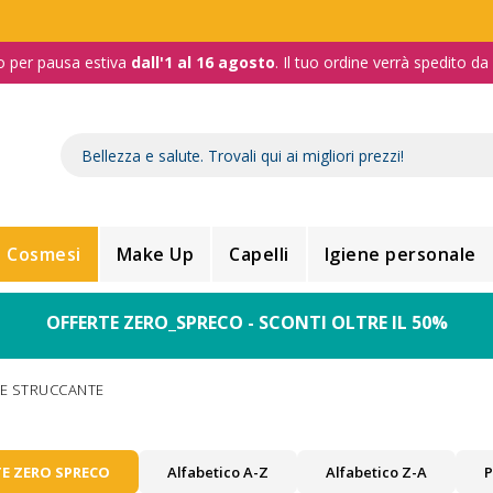
o per pausa estiva
dall'1 al 16 agosto
. Il tuo ordine verrà spedito d
Cosmesi
Make Up
Capelli
Igiene personale
OFFERTE ZERO_SPRECO - SCONTI OLTRE IL 50%
 E STRUCCANTE
E ZERO SPRECO
Alfabetico A-Z
Alfabetico Z-A
P