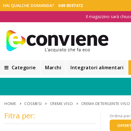
HAI QUALCHE DOMANDA?
049 8597472
Il magazzino sarà chius
Categorie
Marchi
Integratori alimentari
Integratori alimentari
Alimentazione e Dietetica
HOME
COSMESI
CREME VISO
CREMA DETERGENTE VISO
Cosmesi
Fitra per:
Ordina per
Cosmetici Naturali
OFFERT