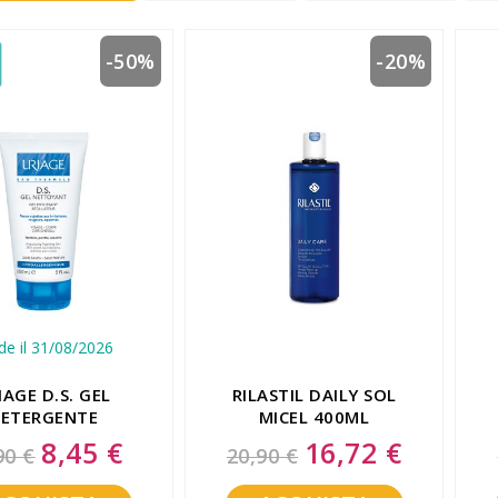
-50%
-20%
de il 31/08/2026
IAGE D.S. GEL
RILASTIL DAILY SOL
ETERGENTE
MICEL 400ML
LATORE 150 ML
8,45 €
16,72 €
Special
Special
90 €
20,90 €
Price
Price