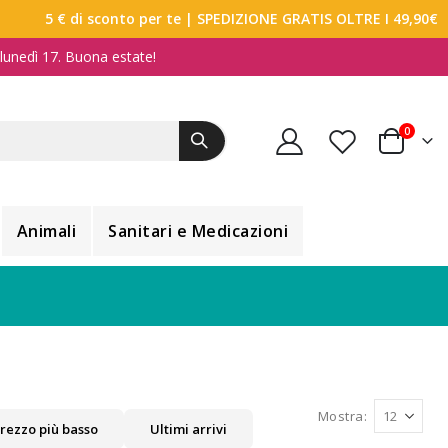
5 € di sconto per te
| SPEDIZIONE GRATIS OLTRE I 49,90€
a lunedì 17. Buona estate!
elemen
0
Carrello
Animali
Sanitari e Medicazioni
Mostra
rezzo più basso
Ultimi arrivi