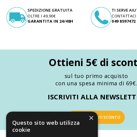
SPEDIZIONE GRATUITA
TI SERVE AI
OLTRE I 49,90€
CONTATTACI
GARANTITA IN 24/48H
049 8597472
Ottieni 5€ di scon
sul tuo primo acquisto
con una spesa minima di 69€
ISCRIVITI ALLA NEWSLET
×
OTTIENI IL TUO SCONTO
Questo sito web utilizza
cookie