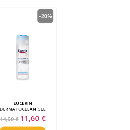
-20%
EUCERIN
DERMATOCLEAN GEL
DETERGENTE
11,60 €
Special
14,50 €
Price
RINFRESCANTE