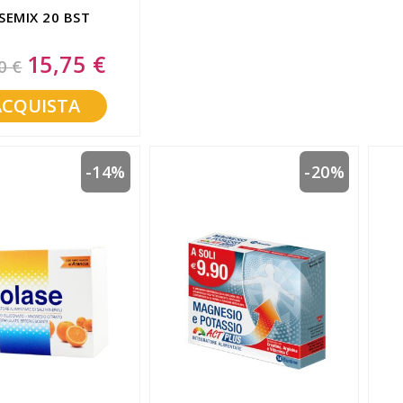
SEMIX 20 BST
15,75 €
Special
0 €
Price
ACQUISTA
-14%
-20%