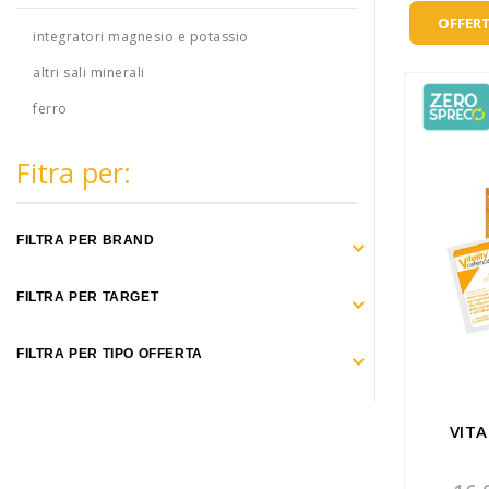
Make Up
OFFERT
integratori magnesio e potassio
Capelli
altri sali minerali
Igiene personale
ferro
Bambini neonati
Fitra per:
Sanitari e Medicazioni
Animali
FILTRA PER BRAND
Cura della Casa
FILTRA PER TARGET
Apparecchiature Elettromedicali
FILTRA PER TIPO OFFERTA
Idee regalo
Marchi
VITA
ZERO SPRECO