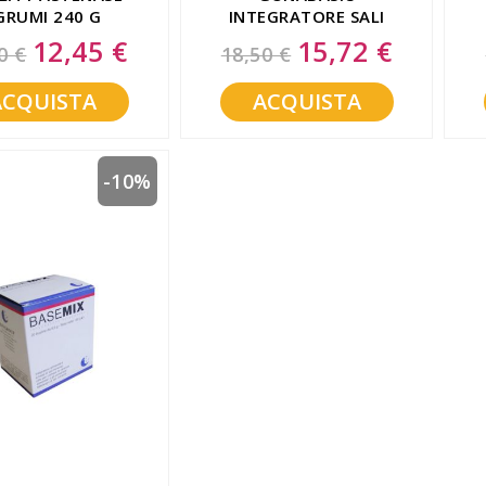
GRUMI 240 G
INTEGRATORE SALI
MINERALI 15 BUSTINE
12,45 €
15,72 €
Special
Special
0 €
18,50 €
Price
Price
ACQUISTA
ACQUISTA
-10%