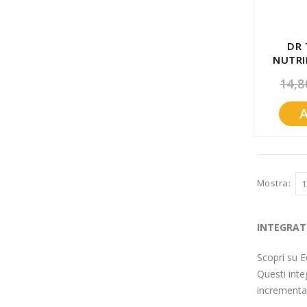
DR 
NUTRI
POTAS
14,8
Mostra
INTEGRATO
Scopri su E
Questi inte
incrementar