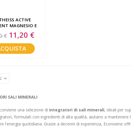
THEISS ACTIVE
ENT MAGNESIO E
SIO 20 BUSTINE
11,20 €
Special
0 €
Price
ACQUISTA
RI SALI MINERALI
conviene una selezione di
integratori di sali minerali
, ideali per s
gratori, formulati con ingredienti di alta qualità, aiutano a mantenere l
e l'energia quotidiana. Grazie a decenni di esperienza, Econviene offre