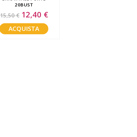
20BUST
12,40 €
Special
15,50 €
Price
ACQUISTA