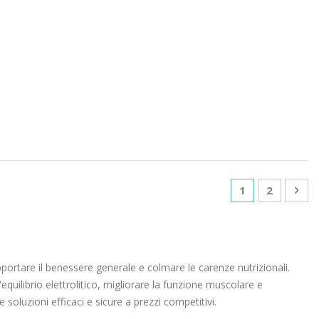
Pagina
Attualmente st
Pagina
Pag
Suc
1
2
upportare il benessere generale e colmare le carenze nutrizionali.
'equilibrio elettrolitico, migliorare la funzione muscolare e
 soluzioni efficaci e sicure a prezzi competitivi.