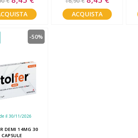
90 €
16,90 €
Price
Price
ACQUISTA
ACQUISTA
-50%
de il 30/11/2026
R DEMI 14MG 30
CAPSULE