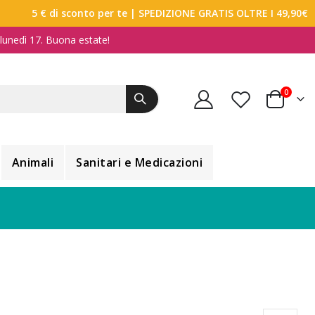
5 € di sconto per te
| SPEDIZIONE GRATIS OLTRE I 49,90€
a lunedì 17. Buona estate!
elemen
0
Carrello
Animali
Sanitari e Medicazioni