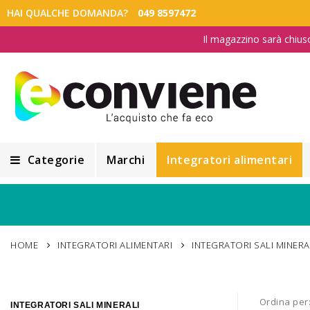
HAI QUALCHE DOMANDA?
049 8597472
Il magazzino sarà chius
Categorie
Marchi
Integratori alimentari
Integratori alimentari
Alimentazione e Dietetica
HOME
INTEGRATORI ALIMENTARI
INTEGRATORI SALI MINERA
Cosmesi
Cosmetici Naturali
Ordina per
INTEGRATORI SALI MINERALI