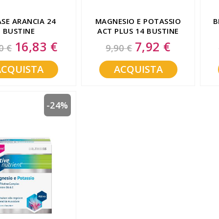
SE ARANCIA 24
MAGNESIO E POTASSIO
B
BUSTINE
ACT PLUS 14 BUSTINE
16,83 €
7,92 €
Special
Special
0 €
9,90 €
Price
Price
ACQUISTA
ACQUISTA
-24%