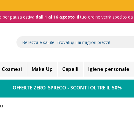
o per pausa estiva
dall'1 al 16 agosto
. Il tuo ordine verrà spedito d
Cosmesi
Make Up
Capelli
Igiene personale
OFFERTE ZERO_SPRECO - SCONTI OLTRE IL 50%
LI