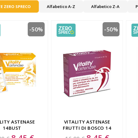
E ZERO SPRECO
Alfabetico A-Z
Alfabetico Z-A
P
-50%
-50%
LITY ASTENASE
VITALITY ASTENASE
14BUST
FRUTTI DI BOSCO 14
BUSTINE
8,45 €
8,45 €
Special
Special