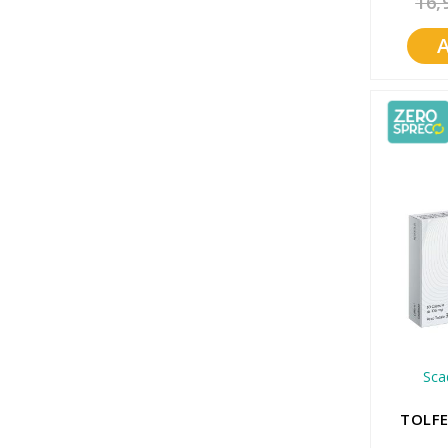
16,
Promozioni
Mistery Box
Sca
TOLFE