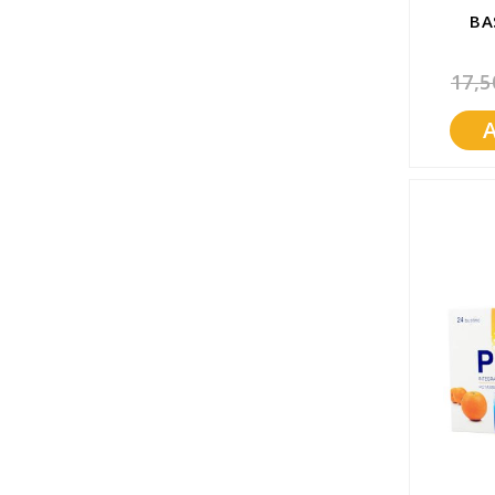
BA
17,5