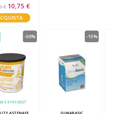
10,75 €
Special
0 €
Price
ACQUISTA
-50%
-15%
de il 31/01/2027
LITY ASTENASE
GUNABASIC