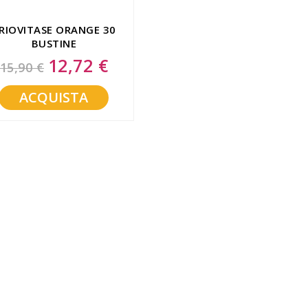
RIOVITASE ORANGE 30
BUSTINE
12,72 €
Special
15,90 €
Price
ACQUISTA