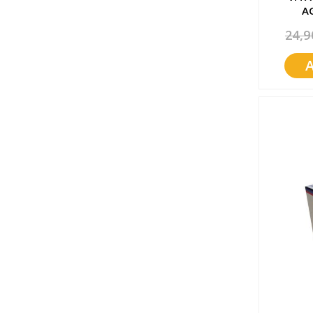
A
24,9