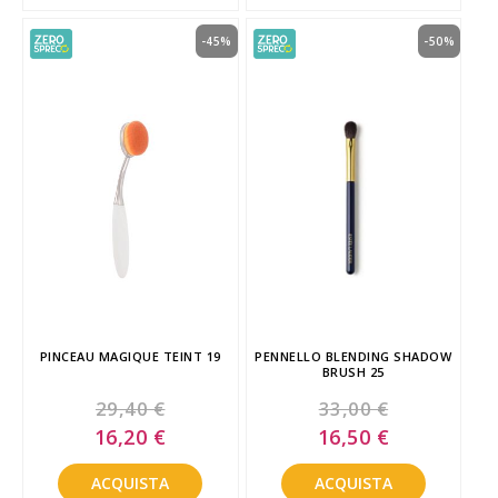
-45%
-50%
PINCEAU MAGIQUE TEINT 19
PENNELLO BLENDING SHADOW
BRUSH 25
29,40 €
33,00 €
Special
Special
16,20 €
16,50 €
Price
Price
ACQUISTA
ACQUISTA