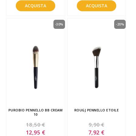
ACQUISTA
ACQUISTA
-30%
-20%
PUROBIO PENNELLO BB CREAM
ROUGJ PENNELLO ETOILE
10
18,50 €
9,90 €
Special
Special
12,95 €
7,92 €
Price
Price