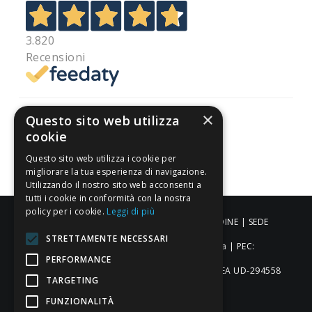
3.820
Recensioni
×
Questo sito web utilizza
cookie
Pagamenti sicuri
Questo sito web utilizza i cookie per
migliorare la tua esperienza di navigazione.
Utilizzando il nostro sito web acconsenti a
tutti i cookie in conformità con la nostra
policy per i cookie.
Leggi di più
ALDIGIÙ S.R.L. | Via Cortazzis 15 33100 - UDINE | SEDE
STRETTAMENTE NECESSARI
OPERATIVA: Via del Progresso 3 - Padova | PEC:
PERFORMANCE
aldigiusrl@pec.it | C.F. e P.IVA 02873920306 REA UD-294558
TARGETING
Capitale sociale: € 27.086,97
FUNZIONALITÀ