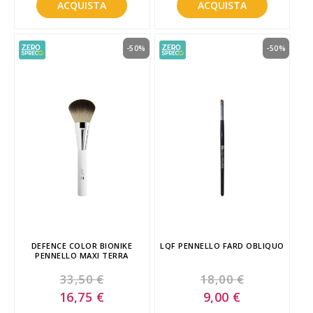
ACQUISTA
ACQUISTA
-50%
-50%
DEFENCE COLOR BIONIKE
LQF PENNELLO FARD OBLIQUO
PENNELLO MAXI TERRA
33,50 €
18,00 €
Special
Special
16,75 €
9,00 €
Price
Price