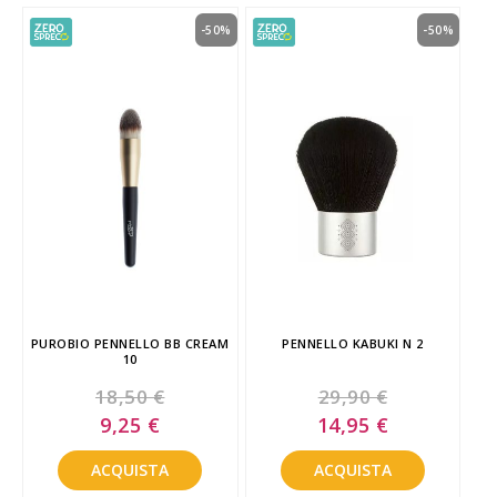
-50%
-50%
PUROBIO PENNELLO BB CREAM
PENNELLO KABUKI N 2
10
18,50 €
29,90 €
Special
Special
9,25 €
14,95 €
Price
Price
ACQUISTA
ACQUISTA