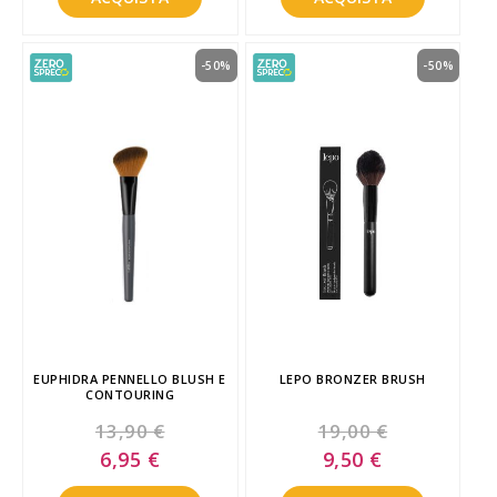
-50%
-50%
EUPHIDRA PENNELLO BLUSH E
LEPO BRONZER BRUSH
CONTOURING
13,90 €
19,00 €
Special
Special
6,95 €
9,50 €
Price
Price