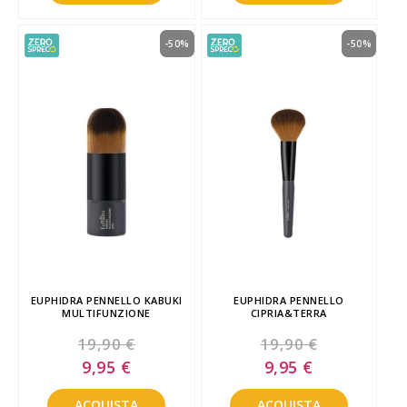
-50%
-50%
EUPHIDRA PENNELLO KABUKI
EUPHIDRA PENNELLO
MULTIFUNZIONE
CIPRIA&TERRA
19,90 €
19,90 €
Special
Special
9,95 €
9,95 €
Price
Price
ACQUISTA
ACQUISTA