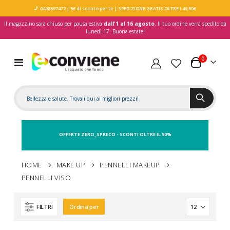
0498597472
| 5€ di sconto per te
| SPEDIZIONE GRATIS OLTRE I 49,90€
Il magazzino sarà chiuso per pausa estiva
dall'1 al 16 agosto
. Il tuo ordine verrà spedito da
lunedì 17. Buona estate!
elementi
0
Toggle
Carrello
Nav
OFFERTE ZERO_SPRECO - SCONTI OLTRE IL 50%
HOME
MAKE UP
PENNELLI MAKEUP
PENNELLI VISO
FILTRI
Ordina per