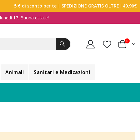
5 € di sconto per te
| SPEDIZIONE GRATIS OLTRE I 49,90€
a lunedì 17. Buona estate!
elemen
0
Carrello
Animali
Sanitari e Medicazioni