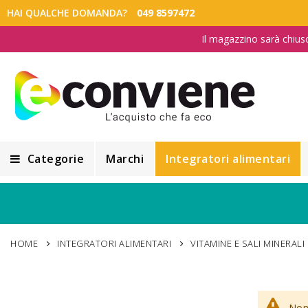
HAI QUALCHE DOMANDA?
049 8597472
Il magazzino sarà chius
Categorie
Marchi
Integratori alimentari
Integratori alimentari
Alimentazione e Dietetica
HOME
INTEGRATORI ALIMENTARI
VITAMINE E SALI MINERALI
Cosmesi
Cosmetici Naturali
Non 