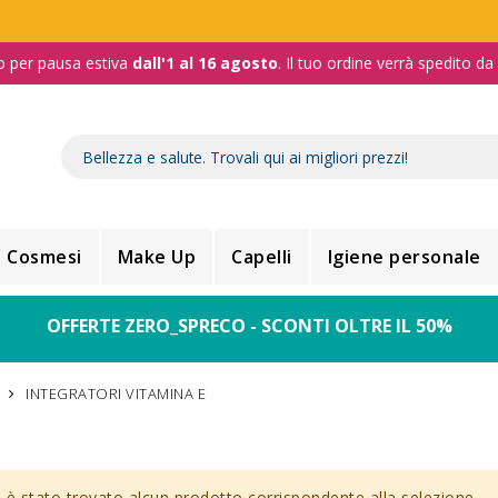
o per pausa estiva
dall'1 al 16 agosto
. Il tuo ordine verrà spedito d
Cosmesi
Make Up
Capelli
Igiene personale
OFFERTE ZERO_SPRECO - SCONTI OLTRE IL 50%
INTEGRATORI VITAMINA E
è stato trovato alcun prodotto corrispondente alla selezione.