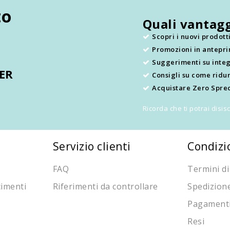
to
Quali vantagg
Scopri i nuovi prodot
Promozioni in antepr
.
Suggerimenti su integ
TER
Consigli su come ridur
Acquistare Zero Sprec
Ricorda che ti potrai disi
Servizio clienti
Condizi
FAQ
Termini di
cimenti
Riferimenti da controllare
Spedizion
Pagament
Resi