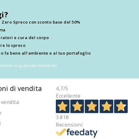
i?
ti Zero Spreco con sconto base del 50%
ima
ratori e cura del corpo
re lo spreco
o fa bene all'ambiente e al tuo portafoglio
scrivere in qualsiasi momento
oni di vendita
4,7
/5
Eccellente
 vendita
e
3.818
i
Recensioni