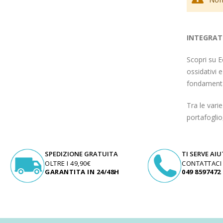
Make Up
Capelli
INTEGRATO
Igiene personale
Scopri su 
Bambini neonati
ossidativi 
fondamental
Sanitari e Medicazioni
Tra le vari
Animali
portafoglio
Cura della Casa
Apparecchiature Elettromedicali
SPEDIZIONE GRATUITA
TI SERVE AI
OLTRE I 49,90€
CONTATTACI
Idee regalo
GARANTITA IN 24/48H
049 8597472
Marchi
ZERO SPRECO