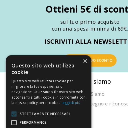
Promozioni
Ottieni 5€ di scon
Mistery Box
sul tuo primo acquisto
con una spesa minima di 69€
ISCRIVITI ALLA NEWSLET
×
OTTIENI IL TUO SCONTO
Questo sito web utilizza
cookie
La nostra convenienza
Chi siamo
Questo sito web utilizza i cookie per
migliorare la tua esperienza di
navigazione. Utilizzando il nostro sito web
Il risparmio che fa ambiente
Chi Siamo
acconsenti a tutti i cookie in conformità con
la nostra policy per i cookie.
Leggi di più
Il nostro manifesto
Sostegno e riconos
Il blog
STRETTAMENTE NECESSARI
Perché fidarti
PERFORMANCE