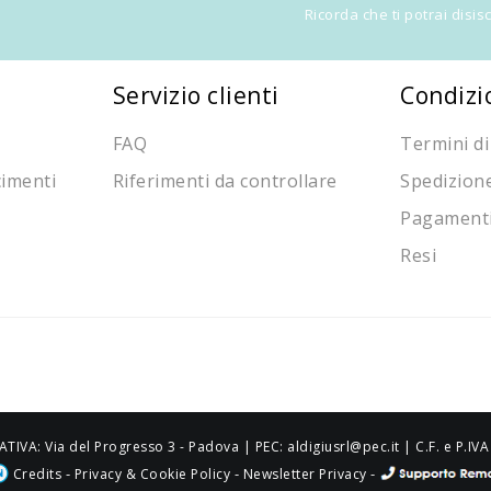
Ricorda che ti potrai disi
Servizio clienti
Condizi
FAQ
Termini di
cimenti
Riferimenti da controllare
Spedizion
Pagament
Resi
ATIVA: Via del Progresso 3 - Padova | PEC: aldigiusrl@pec.it | C.F. e P.
-
-
-
Credits
Privacy & Cookie Policy
Newsletter Privacy