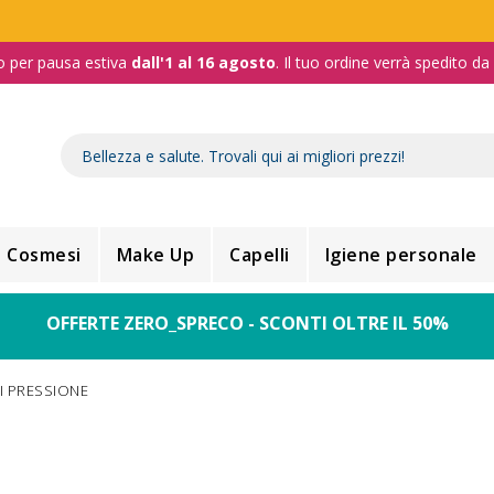
o per pausa estiva
dall'1 al 16 agosto
. Il tuo ordine verrà spedito d
Cosmesi
Make Up
Capelli
Igiene personale
OFFERTE ZERO_SPRECO - SCONTI OLTRE IL 50%
I PRESSIONE