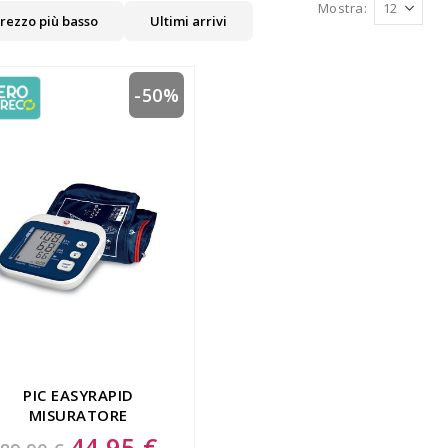
Mostra
rezzo più basso
Ultimi arrivi
-50%
PIC EASYRAPID
MISURATORE
PRESSIONE
44,95 €
Special