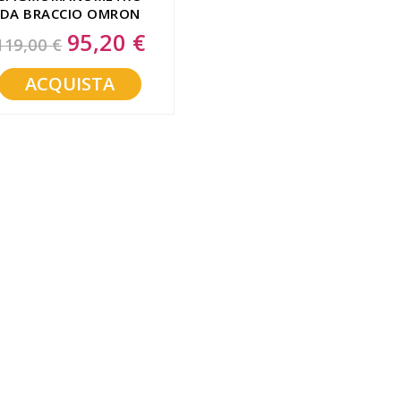
DA BRACCIO OMRON
M3
95,20 €
Special
119,00 €
Price
ACQUISTA