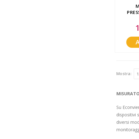
M
PRES
DUO 
Sp
Pr
Mostra
MISURATOR
Su Econvien
dispositivi
diversi mod
monitoragg