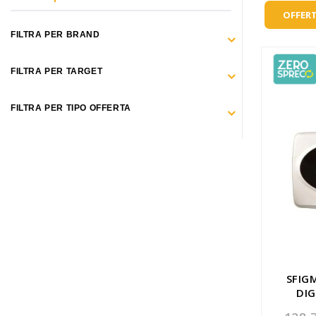
Make Up
OFFERT
Capelli
FILTRA PER BRAND
Igiene personale
FILTRA PER TARGET
Bambini neonati
FILTRA PER TIPO OFFERTA
Sanitari e Medicazioni
Animali
Cura della Casa
Apparecchiature Elettromedicali
Idee regalo
Marchi
SFI
DIG
ZERO SPRECO