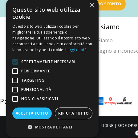
×
OTTIENI IL TUO SCONTO
Questo sito web utilizza
cookie
La nostra convenienza
Chi siamo
Questo sito web utilizza i cookie per
migliorare la tua esperienza di
navigazione. Utilizzando il nostro sito web
Il risparmio che fa ambiente
Chi Siamo
acconsenti a tutti i cookie in conformità con
la nostra policy per i cookie.
Leggi di più
Il nostro manifesto
Sostegno e riconos
Il blog
STRETTAMENTE NECESSARI
Perché fidarti
PERFORMANCE
TARGETING
Vendi con noi
FUNZIONALITÀ
NON CLASSIFICATI
Pagamenti sicuri
ACCETTA TUTTO
RIFIUTA TUTTO
ALDIGIÙ S.R.L. | Via Cortazzis 15 33100 - UDINE | SEDE OPER
MOSTRA DETTAGLI