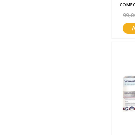
COMFO
99,0