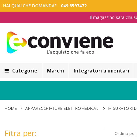
HAI QUALCHE DOMANDA?
049 8597472
Il magazzino sarà chius
Categorie
Marchi
Integratori alimentari
Integratori alimentari
Alimentazione e Dietetica
HOME
APPARECCHIATURE ELETTROMEDICALI
MISURATORI D
Cosmesi
Cosmetici Naturali
Fitra per:
Ordina per