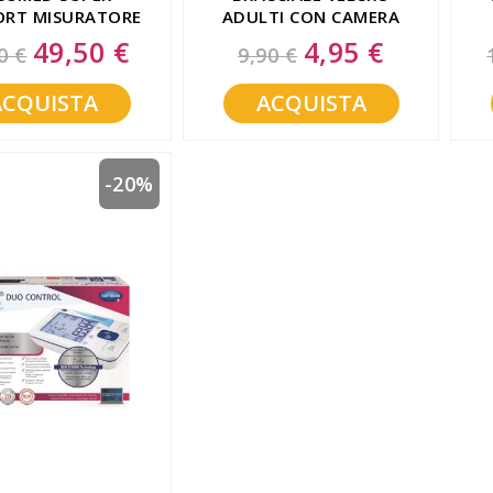
RT MISURATORE
ADULTI CON CAMERA
PRESSIONE
ARIA
49,50 €
4,95 €
Special
Special
0 €
9,90 €
Price
Price
ACQUISTA
ACQUISTA
-20%