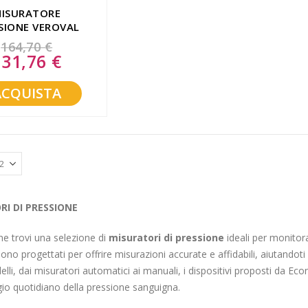
ISURATORE
SIONE VEROVAL
CONTROL MEDIO
164,70 €
131,76 €
ecial
ice
ACQUISTA
I DI PRESSIONE
e trovi una selezione di
misuratori di pressione
ideali per monitor
 sono progettati per offrire misurazioni accurate e affidabili, aiutandoti
elli, dai misuratori automatici ai manuali, i dispositivi proposti da Ec
io quotidiano della pressione sanguigna.