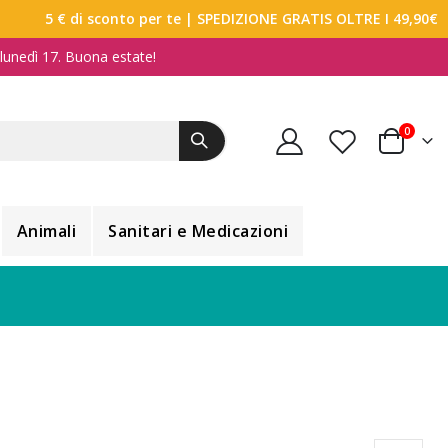
5 € di sconto per te
| SPEDIZIONE GRATIS OLTRE I 49,90€
a lunedì 17. Buona estate!
elemen
0
Carrello
Animali
Sanitari e Medicazioni