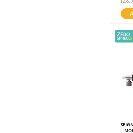
128,
Promozioni
Mistery Box
SFI
MO