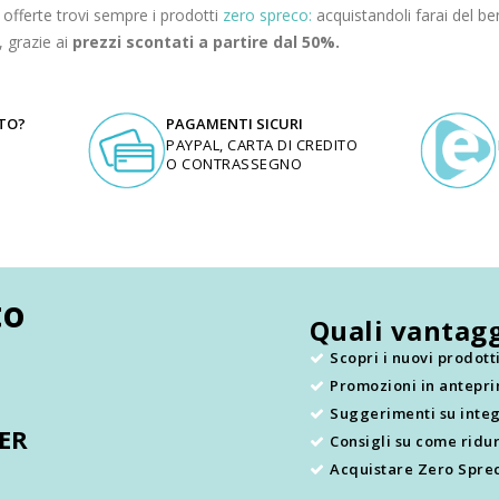
e offerte trovi sempre i prodotti
zero spreco:
acquistandoli farai del be
, grazie ai
prezzi scontati a partire dal 50%.
UTO?
PAGAMENTI SICURI
PAYPAL, CARTA DI CREDITO
O CONTRASSEGNO
to
Quali vantagg
Scopri i nuovi prodot
Promozioni in antepr
.
Suggerimenti su integ
TER
Consigli su come ridur
Acquistare Zero Sprec