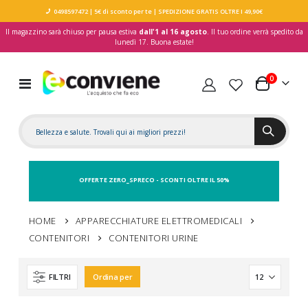
0498597472
| 5€ di sconto per te
| SPEDIZIONE GRATIS OLTRE I 49,90€
Il magazzino sarà chiuso per pausa estiva
dall'1 al 16 agosto
. Il tuo ordine verrà spedito da
lunedì 17. Buona estate!
elementi
0
Toggle
Carrello
Nav
OFFERTE ZERO_SPRECO - SCONTI OLTRE IL 50%
HOME
APPARECCHIATURE ELETTROMEDICALI
CONTENITORI
CONTENITORI URINE
FILTRI
Ordina per