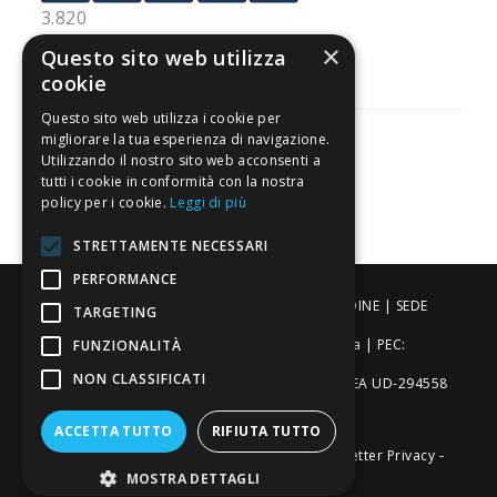
3.820
Recensioni
×
Questo sito web utilizza
cookie
Questo sito web utilizza i cookie per
migliorare la tua esperienza di navigazione.
Utilizzando il nostro sito web acconsenti a
tutti i cookie in conformità con la nostra
Pagamenti sicuri
policy per i cookie.
Leggi di più
STRETTAMENTE NECESSARI
PERFORMANCE
ALDIGIÙ S.R.L. | Via Cortazzis 15 33100 - UDINE | SEDE
TARGETING
OPERATIVA: Via del Progresso 3 - Padova | PEC:
FUNZIONALITÀ
NON CLASSIFICATI
aldigiusrl@pec.it | C.F. e P.IVA 02873920306 REA UD-294558
Capitale sociale: € 27.086,97
ACCETTA TUTTO
RIFIUTA TUTTO
-
-
-
Credits
Privacy & Cookie Policy
Newsletter Privacy
MOSTRA DETTAGLI