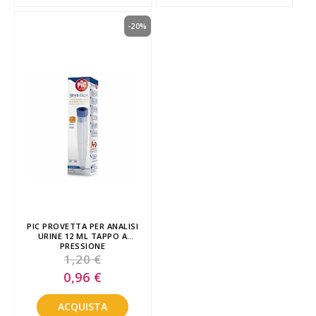
-20%
PIC PROVETTA PER ANALISI
URINE 12 ML TAPPO A
PRESSIONE
1,20 €
Special
0,96 €
Price
ACQUISTA