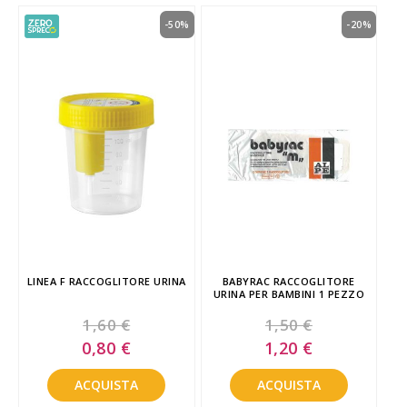
-50%
-20%
LINEA F RACCOGLITORE URINA
BABYRAC RACCOGLITORE
URINA PER BAMBINI 1 PEZZO
1,60 €
1,50 €
Special
Special
0,80 €
1,20 €
Price
Price
ACQUISTA
ACQUISTA