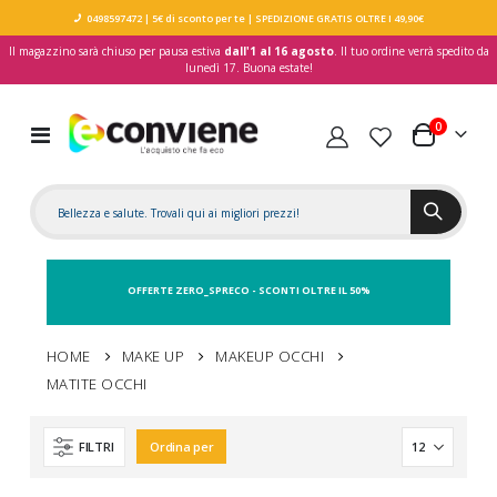
0498597472
| 5€ di sconto per te
| SPEDIZIONE GRATIS OLTRE I 49,90€
Il magazzino sarà chiuso per pausa estiva
dall'1 al 16 agosto
. Il tuo ordine verrà spedito da
lunedì 17. Buona estate!
elementi
0
Toggle
Carrello
Nav
OFFERTE ZERO_SPRECO - SCONTI OLTRE IL 50%
HOME
MAKE UP
MAKEUP OCCHI
MATITE OCCHI
FILTRI
Ordina per