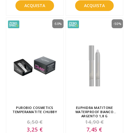
ACQUISTA
ACQUISTA
-50%
-50%
PUROBIO COSMETICS
EUPHIDRA MATITONE
TEMPERAMATITE CHUBBY
WATERPROOF BIANCO
ARGENTO 1,8 G
6,50 €
14,90 €
Special
Special
3,25 €
7,45 €
Price
Price