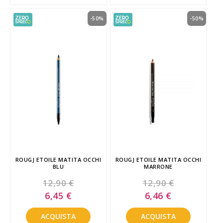
-50%
-50%
ROUGJ ETOILE MATITA OCCHI
ROUGJ ETOILE MATITA OCCHI
BLU
MARRONE
12,90 €
12,90 €
Special
Special
6,45 €
6,46 €
Price
Price
ACQUISTA
ACQUISTA