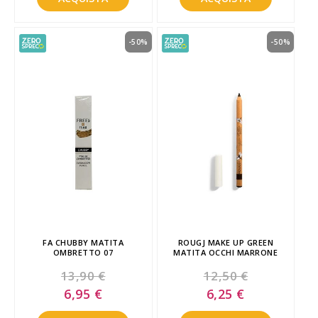
-50%
-50%
FA CHUBBY MATITA
ROUGJ MAKE UP GREEN
OMBRETTO 07
MATITA OCCHI MARRONE
13,90 €
12,50 €
Special
Special
6,95 €
6,25 €
Price
Price