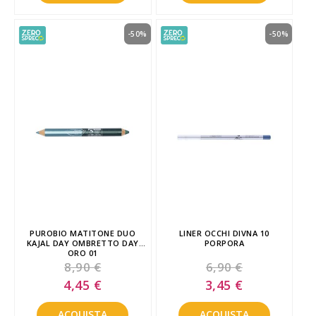
-50%
-50%
PUROBIO MATITONE DUO
LINER OCCHI DIVNA 10
KAJAL DAY OMBRETTO DAY
PORPORA
ORO 01
8,90 €
6,90 €
Special
Special
4,45 €
3,45 €
Price
Price
ACQUISTA
ACQUISTA