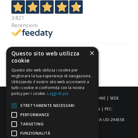
3.821
Recensioni
×
Questo sito web utilizza
cookie
Pagamenti sicuri
Questo sito web utilizza i cookie per
migliorare la tua esperienza di navigazione.
Utilizzando il nostro sito web acconsenti a
tutti i cookie in conformità con la nostra
policy per i cookie.
Leggi di più
ALDIGIÙ S.R.L. | Via Cortazzis 15 33100 - UDINE | SEDE
STRETTAMENTE NECESSARI
OPERATIVA: Via del Progresso 3 - Padova | PEC:
PERFORMANCE
aldigiusrl@pec.it | C.F. e P.IVA 02873920306 REA UD-294558
TARGETING
Capitale sociale: € 27.086,97
FUNZIONALITÀ