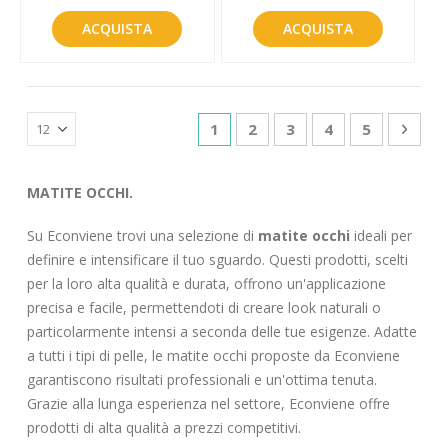
ACQUISTA
ACQUISTA
Pagina
Attualmente stai leggendo la p
Pagina
Pagina
Pagina
Pagina
Pagin
Succe
1
2
3
4
5
MATITE OCCHI.
Su Econviene trovi una selezione di
matite occhi
ideali per
definire e intensificare il tuo sguardo. Questi prodotti, scelti
per la loro alta qualità e durata, offrono un'applicazione
precisa e facile, permettendoti di creare look naturali o
particolarmente intensi a seconda delle tue esigenze. Adatte
a tutti i tipi di pelle, le matite occhi proposte da Econviene
garantiscono risultati professionali e un'ottima tenuta.
Grazie alla lunga esperienza nel settore, Econviene offre
prodotti di alta qualità a prezzi competitivi.