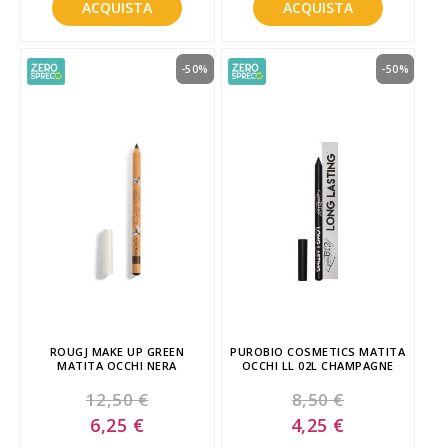
ACQUISTA
ACQUISTA
-50%
-50%
ROUGJ MAKE UP GREEN
PUROBIO COSMETICS MATITA
MATITA OCCHI NERA
OCCHI LL 02L CHAMPAGNE
12,50 €
8,50 €
Special
Special
6,25 €
4,25 €
Price
Price