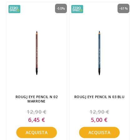
-50%
-61%
ROUGJ EYE PENCIL N 02
ROUGJ EYE PENCIL N 03 BLU
MARRONE
12,90 €
12,90 €
Special
Special
6,45 €
5,00 €
Price
Price
ACQUISTA
ACQUISTA