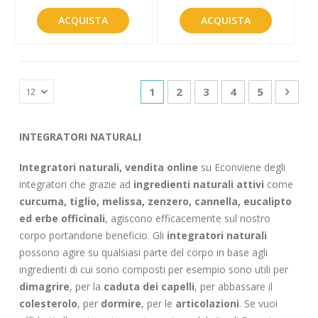
ACQUISTA
ACQUISTA
Pagina
Attualmente stai leggendo la p
Pagina
Pagina
Pagina
Pagina
Pagin
Succe
1
2
3
4
5
INTEGRATORI NATURALI
Integratori naturali, vendita online
su Econviene degli
integratori che grazie ad
ingredienti naturali attivi
come
curcuma, tiglio, melissa, zenzero, cannella, eucalipto
ed erbe officinali
, agiscono efficacemente sul nostro
corpo portandone beneficio. Gli
integratori naturali
possono agire su qualsiasi parte del corpo in base agli
ingredienti di cui sono composti per esempio sono utili per
dimagrire
, per la
caduta dei capelli
, per abbassare il
colesterolo
, per
dormire
, per le
articolazioni
. Se vuoi