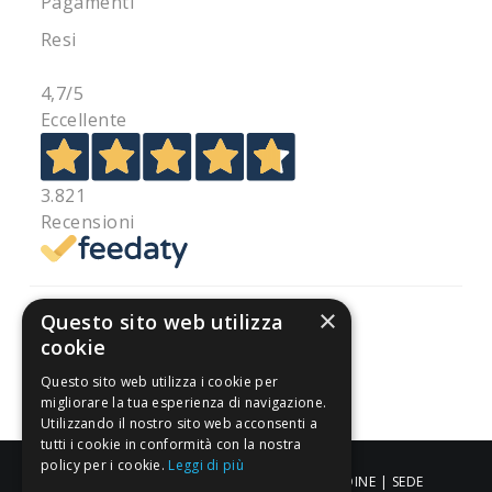
Pagamenti
Resi
4,7
/5
Eccellente
3.821
Recensioni
×
Questo sito web utilizza
cookie
Pagamenti sicuri
Questo sito web utilizza i cookie per
migliorare la tua esperienza di navigazione.
Utilizzando il nostro sito web acconsenti a
tutti i cookie in conformità con la nostra
policy per i cookie.
Leggi di più
ALDIGIÙ S.R.L. | Via Cortazzis 15 33100 - UDINE | SEDE