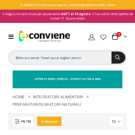
0498597472
| 5€ di sconto per te
| SPEDIZIONE GRATIS OLTRE I 49,90€
Il magazzino sarà chiuso per pausa estiva
dall'1 al 16 agosto
. Il tuo ordine verrà spedito da
lunedì 17. Buona estate!
elementi
0
Toggle
Carrello
Nav
OFFERTE ZERO_SPRECO - SCONTI OLTRE IL 50%
HOME
INTEGRATORI ALIMENTARI
PREPARATI/INTEGRATORI NATURALI
FILTRI
Ordina per