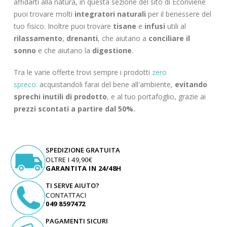
affidarti alla natura, in questa sezione del sito di Econviene
puoi trovare molti
integratori naturali
per il benessere del
tuo fisico. Inoltre puoi trovare
tisane
e
infusi
utili al
rilassamento
,
drenanti
, che aiutano a
conciliare il
sonno
e che aiutano la
digestione
.
Tra le varie offerte trovi sempre i prodotti
zero
spreco:
acquistandoli farai del bene all'ambiente,
evitando
sprechi inutili di prodotto
, e al tuo portafoglio, grazie ai
prezzi scontati a partire dal 50%.
SPEDIZIONE GRATUITA
OLTRE I 49,90€
GARANTITA IN 24/48H
TI SERVE AIUTO?
CONTATTACI
049 8597472
PAGAMENTI SICURI