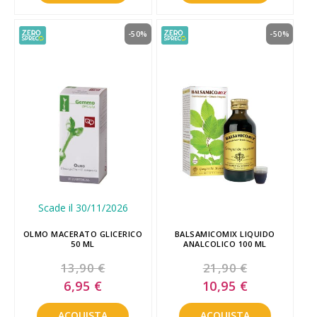
-50%
-50%
Scade il 30/11/2026
OLMO MACERATO GLICERICO
BALSAMICOMIX LIQUIDO
50 ML
ANALCOLICO 100 ML
13,90 €
21,90 €
Special
Special
6,95 €
10,95 €
Price
Price
ACQUISTA
ACQUISTA