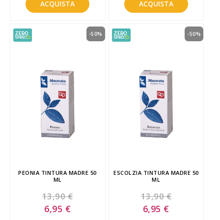
ACQUISTA
ACQUISTA
-50%
-50%
PEONIA TINTURA MADRE 50
ESCOLZIA TINTURA MADRE 50
ML
ML
13,90 €
13,90 €
Special
Special
6,95 €
6,95 €
Price
Price