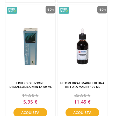
-50%
-50%
ERBEX SOLUZIONE
FITOMEDICAL MARGHERITINA
IDROALCOLICA MENTA 50 ML
TINTURA MADRE 100 ML
11,90 €
22,90 €
Special
Special
5,95 €
11,45 €
Price
Price
ACQUISTA
ACQUISTA