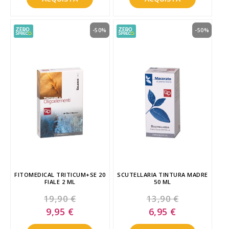
-50%
-50%
FITOMEDICAL TRITICUM+SE 20
SCUTELLARIA TINTURA MADRE
FIALE 2 ML
50 ML
19,90 €
13,90 €
Special
Special
9,95 €
6,95 €
Price
Price