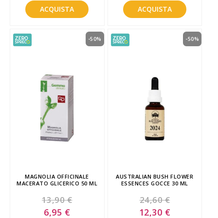
ACQUISTA
ACQUISTA
-50%
-50%
MAGNOLIA OFFICINALE
AUSTRALIAN BUSH FLOWER
MACERATO GLICERICO 50 ML
ESSENCES GOCCE 30 ML
13,90 €
24,60 €
Special
Special
6,95 €
12,30 €
Price
Price