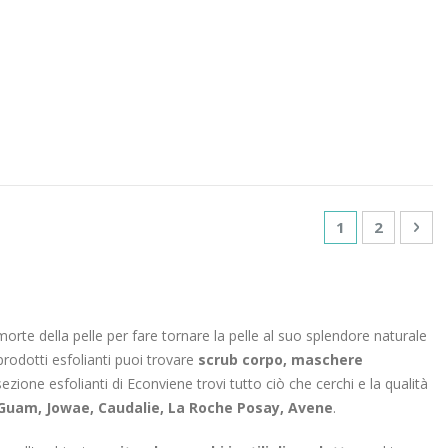
Pagina
Attualmente st
Pagina
Pag
Suc
1
2
orte della pelle per fare tornare la pelle al suo splendore naturale
 prodotti esfolianti puoi trovare
scrub corpo, maschere
sezione esfolianti di Econviene trovi tutto ciò che cerchi e la qualità
, Guam, Jowae, Caudalie, La Roche Posay, Avene
.