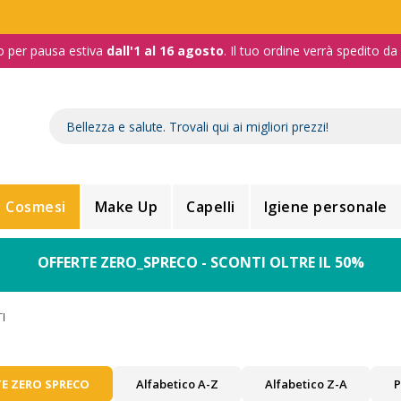
o per pausa estiva
dall'1 al 16 agosto
. Il tuo ordine verrà spedito d
Cosmesi
Make Up
Capelli
Igiene personale
OFFERTE ZERO_SPRECO - SCONTI OLTRE IL 50%
I
E ZERO SPRECO
Alfabetico A-Z
Alfabetico Z-A
P