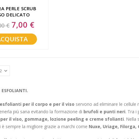
A PERLE SCRUB
SO DELICATO
FICANTE 100 ML
7,00 €
Special
00 €
Price
ACQUISTA
 ESFOLIANTI.
esfolianti per il corpo e per il viso
servono ad eliminare le cellule m
nerla più sana evitando la formazione di
brufoli e punti neri
. Tra i
 per il viso, gommage, lozione peeling e creme sfolianti
. Nella 
i è sempre la migliore grazie a marchi come
Nuxe, Uriage, Filorga