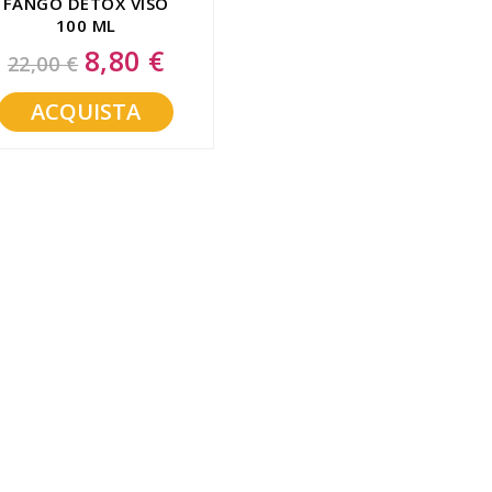
FANGO DETOX VISO
100 ML
8,80 €
Special
22,00 €
Price
ACQUISTA