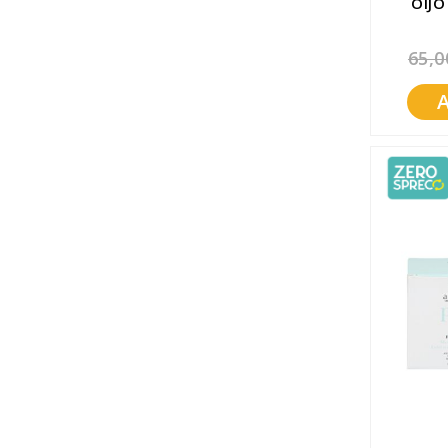
OIJO
65,0