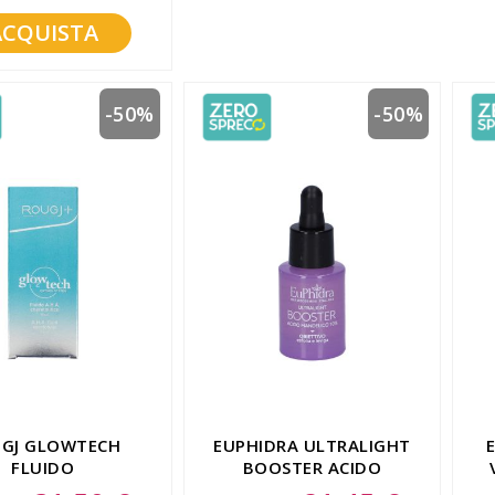
ACQUISTA
-50%
-50%
GJ GLOWTECH
EUPHIDRA ULTRALIGHT
FLUIDO
BOOSTER ACIDO
TOLITICO 30 ML
MANDELICO 15 ML
Special
Special