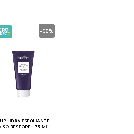
-50%
EUPHIDRA ESFOLIANTE
VISO RESTORE+ 75 ML
Special