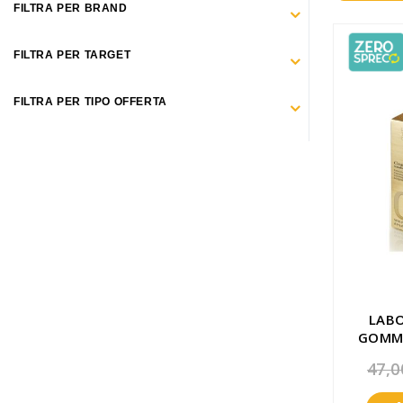
Make Up
FILTRA PER BRAND
Capelli
FILTRA PER TARGET
Igiene personale
FILTRA PER TIPO OFFERTA
Bambini neonati
Sanitari e Medicazioni
Animali
Cura della Casa
Apparecchiature Elettromedicali
Idee regalo
LAB
GOMMA
Marchi
LEV
47,0
ZERO SPRECO