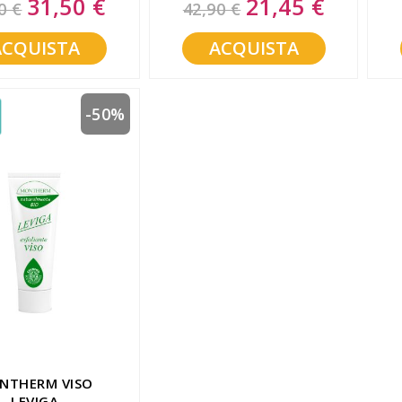
31,50 €
21,45 €
0 €
42,90 €
Price
Price
ACQUISTA
ACQUISTA
-50%
NTHERM VISO
LEVIGA