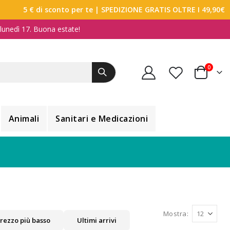
5 € di sconto per te
| SPEDIZIONE GRATIS OLTRE I 49,90€
a lunedì 17. Buona estate!
elemen
0
Carrello
Animali
Sanitari e Medicazioni
Mostra
rezzo più basso
Ultimi arrivi