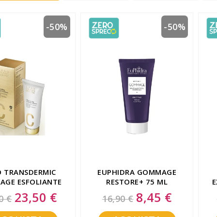
-50%
-50%
O TRANSDERMIC
EUPHIDRA GOMMAGE
GE ESFOLIANTE
RESTORE+ 75 ML
E
IGANTE 75 ML
23,50 €
8,45 €
Special
Special
0 €
16,90 €
Price
Price