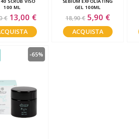
 40 SCRUB VISO
SEBIUM EXFOLIATING
100 ML
GEL 100ML
13,00 €
5,90 €
Special
Special
0 €
18,90 €
Price
Price
ACQUISTA
ACQUISTA
-65%