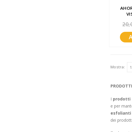
AHOR
VI
PURI
20,
Mostra
PRODOTTI
I
prodotti 
e per mante
esfolianti
dei prodott