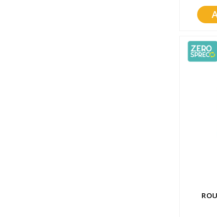
ROU
CHERA