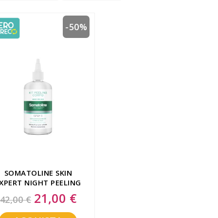
-50%
SOMATOLINE SKIN
XPERT NIGHT PEELING
2 IN 1 50 ML
21,00 €
Special
42,00 €
Price