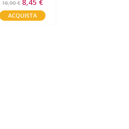
8,45 €
16,90 €
Price
ACQUISTA