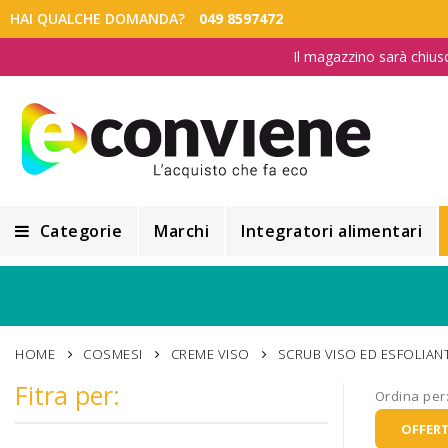
HAI QUALCHE DOMANDA?
049 8597472
Il magazzino sarà chius
Categorie
Marchi
Integratori alimentari
Integratori alimentari
Alimentazione e Dietetica
HOME
COSMESI
CREME VISO
SCRUB VISO ED ESFOLIANT
Cosmesi
Fitra per:
Ordina per
Cosmetici Naturali
OFFERT