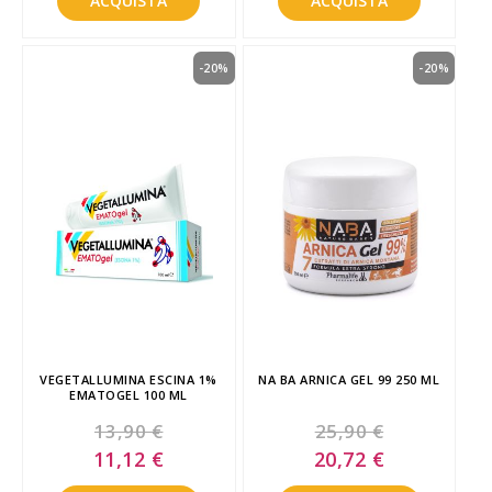
ACQUISTA
ACQUISTA
-20%
-20%
VEGETALLUMINA ESCINA 1%
NA BA ARNICA GEL 99 250 ML
EMATOGEL 100 ML
13,90 €
25,90 €
Special
Special
11,12 €
20,72 €
Price
Price