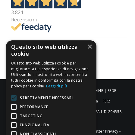
3.821
Recensioni
×
Questo sito web utilizza
cookie
Pagamenti sicuri
Questo sito web utilizza i cookie per
migliorare la tua esperienza di navigazione.
Utilizzando il nostro sito web acconsenti a
tutti i cookie in conformità con la nostra
policy per i cookie.
Leggi di più
ALDIGIÙ S.R.L. | Via Cortazzis 15 33100 - UDINE | SEDE
STRETTAMENTE NECESSARI
OPERATIVA: Via del Progresso 3 - Padova | PEC:
PERFORMANCE
aldigiusrl@pec.it | C.F. e P.IVA 02873920306 REA UD-294558
TARGETING
Capitale sociale: € 27.086,97
FUNZIONALITÀ
-
-
-
Credits
Privacy & Cookie Policy
Newsletter Privacy
NON CLASSIFICATI