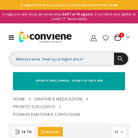
0498597472
| 5€ di sconto per te
| SPEDIZIONE GRATIS OLTRE I 49,90€
Il magazzino sarà chiuso per pausa estiva
dall'1 al 16 agosto
. Il tuo ordine verrà spedito da
lunedì 17. Buona estate!
elementi
0
Toggle
Carrello
Nav
OFFERTE ZERO_SPRECO - SCONTI OLTRE IL 50%
HOME
SANITARI E MEDICAZIONI
PRONTO SOCCORSO
POMATA EMATOMI E CONTUSIONI
FILTRI
Ordina per