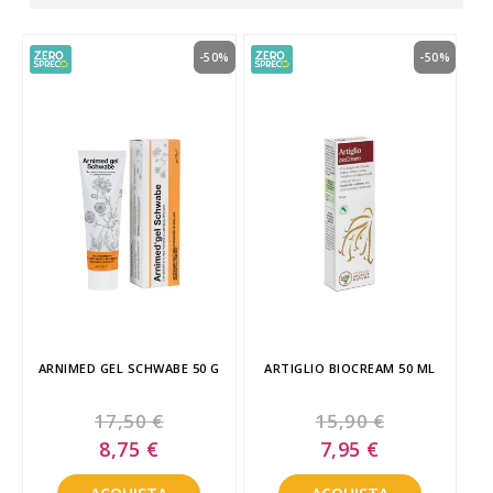
-50%
-50%
ARNIMED GEL SCHWABE 50 G
ARTIGLIO BIOCREAM 50 ML
17,50 €
15,90 €
Special
Special
8,75 €
7,95 €
Price
Price