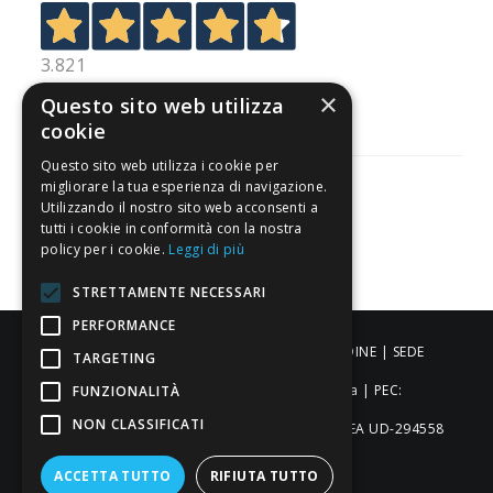
3.821
Recensioni
×
Questo sito web utilizza
cookie
Questo sito web utilizza i cookie per
migliorare la tua esperienza di navigazione.
Utilizzando il nostro sito web acconsenti a
tutti i cookie in conformità con la nostra
Pagamenti sicuri
policy per i cookie.
Leggi di più
STRETTAMENTE NECESSARI
PERFORMANCE
ALDIGIÙ S.R.L. | Via Cortazzis 15 33100 - UDINE | SEDE
TARGETING
OPERATIVA: Via del Progresso 3 - Padova | PEC:
FUNZIONALITÀ
NON CLASSIFICATI
aldigiusrl@pec.it | C.F. e P.IVA 02873920306 REA UD-294558
Capitale sociale: € 27.086,97
ACCETTA TUTTO
RIFIUTA TUTTO