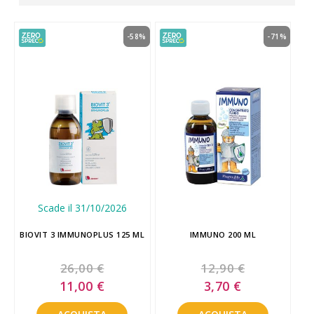
-58%
-71%
Scade il 31/10/2026
BIOVIT 3 IMMUNOPLUS 125 ML
IMMUNO 200 ML
26,00 €
12,90 €
Special
Special
11,00 €
3,70 €
Price
Price