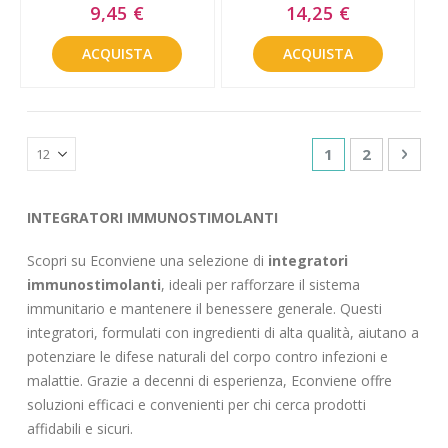
Special
Special
9,45 €
14,25 €
Price
Price
ACQUISTA
ACQUISTA
Pagina
Attualmente sta
Pagina
Pagin
Succe
1
2
INTEGRATORI IMMUNOSTIMOLANTI
Scopri su Econviene una selezione di
integratori
immunostimolanti
, ideali per rafforzare il sistema
immunitario e mantenere il benessere generale. Questi
integratori, formulati con ingredienti di alta qualità, aiutano a
potenziare le difese naturali del corpo contro infezioni e
malattie. Grazie a decenni di esperienza, Econviene offre
soluzioni efficaci e convenienti per chi cerca prodotti
affidabili e sicuri.