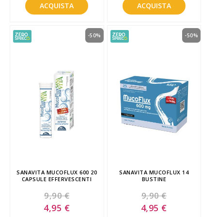
ACQUISTA
ACQUISTA
-50%
-50%
SANAVITA MUCOFLUX 600 20
SANAVITA MUCOFLUX 14
CAPSULE EFFERVESCENTI
BUSTINE
9,90 €
9,90 €
Special
Special
4,95 €
4,95 €
Price
Price