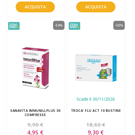
ACQUISTA
ACQUISTA
-50%
-50%
Scade il 30/11/2026
SANAVITA IMMUNILLPLUS 30
TROCA' FLU ACT 10 BUSTINE
COMPRESSE
9,90 €
18,60 €
Special
Special
4,95 €
9,30 €
Price
Price