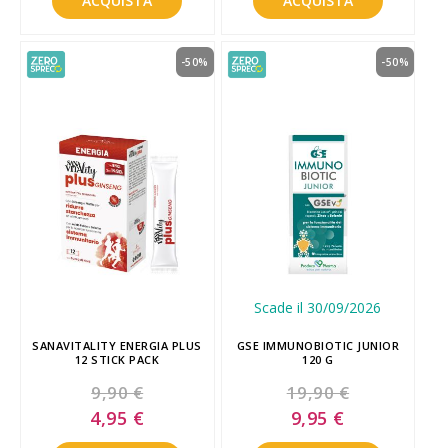
ACQUISTA
ACQUISTA
-50%
-50%
Scade il 30/09/2026
SANAVITALITY ENERGIA PLUS
GSE IMMUNOBIOTIC JUNIOR
12 STICK PACK
120 G
9,90 €
19,90 €
Special
Special
4,95 €
9,95 €
Price
Price