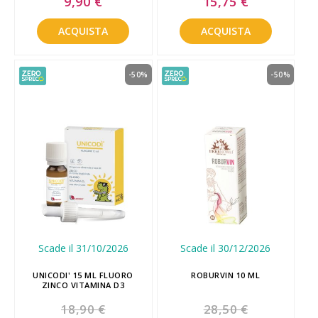
9,90 €
15,75 €
Price
Price
ACQUISTA
ACQUISTA
-50%
-50%
Scade il 31/10/2026
Scade il 30/12/2026
UNICODI' 15 ML FLUORO
ROBURVIN 10 ML
ZINCO VITAMINA D3
18,90 €
28,50 €