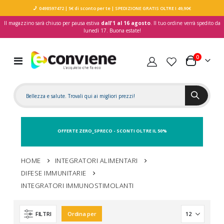
0498597472
| 5€ di sconto per te
| SPEDIZIONE GRATIS OLTRE I 49,90€
Il magazzino sarà chiuso per pausa estiva
dall'1 al 16 agosto
. Il tuo ordine verrà spedito da
lunedì 17. Buona estate!
elementi
0
Toggle
Carrello
Nav
OFFERTE ZERO_SPRECO - SCONTI OLTRE IL 50%
HOME
INTEGRATORI ALIMENTARI
DIFESE IMMUNITARIE
INTEGRATORI IMMUNOSTIMOLANTI
FILTRI
Ordina per