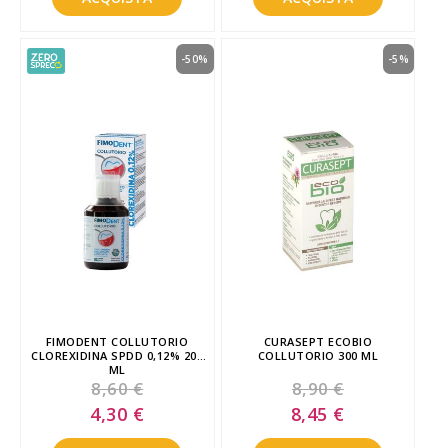
-50%
-5%
FIMODENT COLLUTORIO
CURASEPT ECOBIO
CLOREXIDINA SPDD 0,12% 200
COLLUTORIO 300 ML
ML
8,60 €
8,90 €
Special
Special
4,30 €
8,45 €
Price
Price