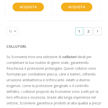
ACQUISTA
ACQUISTA
Pagina
Attualmente sta
Pagina
Pagin
Succe
1
2
COLLUTORI.
Su Econviene trovi una selezione di
collutori
ideali per
completare la tua routine di igiene orale, garantendo
freschezza e protezione prolungata. Questi collutori sono
formulati per combattere placca, carie e batteri, offrendo
un'azione antibatterica e rinfrescante. Adatti a diverse
esigenze, come la protezione gengivale o il controllo
dell’alito, i collutori proposti da Econviene sono scelti per la
loro efficacia e sicurezza. Grazie alla lunga esperienza nel
settore, Econviene garantisce prodotti di alta qualità a prezzi