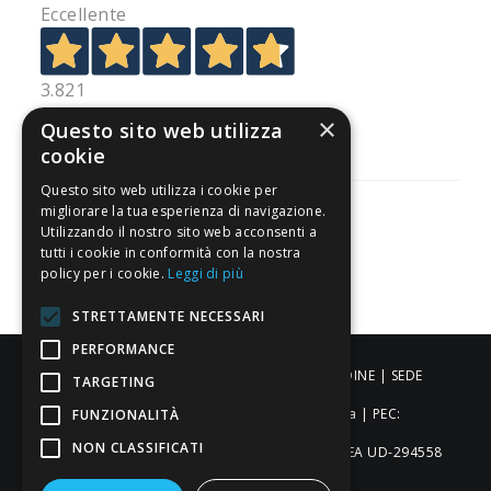
Eccellente
3.821
Recensioni
×
Questo sito web utilizza
cookie
Questo sito web utilizza i cookie per
migliorare la tua esperienza di navigazione.
Utilizzando il nostro sito web acconsenti a
tutti i cookie in conformità con la nostra
Pagamenti sicuri
policy per i cookie.
Leggi di più
STRETTAMENTE NECESSARI
PERFORMANCE
ALDIGIÙ S.R.L. | Via Cortazzis 15 33100 - UDINE | SEDE
TARGETING
OPERATIVA: Via del Progresso 3 - Padova | PEC:
FUNZIONALITÀ
NON CLASSIFICATI
aldigiusrl@pec.it | C.F. e P.IVA 02873920306 REA UD-294558
Capitale sociale: € 27.086,97