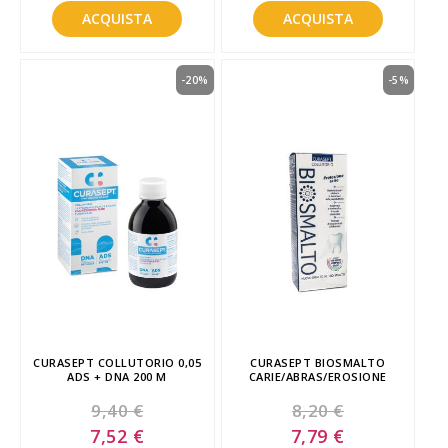
ACQUISTA
ACQUISTA
-20%
-5%
CURASEPT COLLUTORIO 0,05
CURASEPT BIOSMALTO
ADS + DNA 200 M
CARIE/ABRAS/EROSIONE
9,40 €
8,20 €
Special
Special
7,52 €
7,79 €
Price
Price