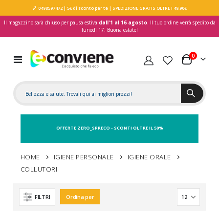
0498597472
| 5€ di sconto per te
| SPEDIZIONE GRATIS OLTRE I 49,90€
Il magazzino sarà chiuso per pausa estiva
dall'1 al 16 agosto
. Il tuo ordine verrà spedito da
lunedì 17. Buona estate!
elementi
0
Toggle
Carrello
Nav
OFFERTE ZERO_SPRECO - SCONTI OLTRE IL 50%
HOME
IGIENE PERSONALE
IGIENE ORALE
COLLUTORI
FILTRI
Ordina per