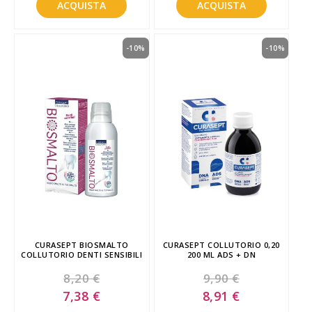
ACQUISTA
ACQUISTA
-10%
-10%
CURASEPT BIOSMALTO
CURASEPT COLLUTORIO 0,20
COLLUTORIO DENTI SENSIBILI
200 ML ADS + DN
8,20 €
9,90 €
Special
Special
7,38 €
8,91 €
Price
Price