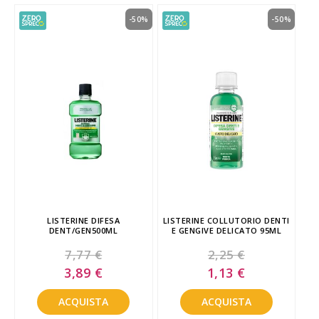
-50%
-50%
LISTERINE DIFESA
LISTERINE COLLUTORIO DENTI
DENT/GEN500ML
E GENGIVE DELICATO 95ML
7,77 €
2,25 €
Special
Special
3,89 €
1,13 €
Price
Price
ACQUISTA
ACQUISTA