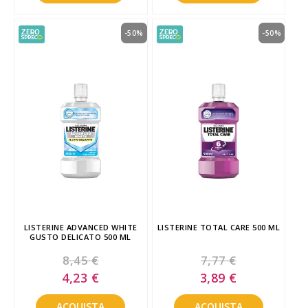
-50%
-50%
LISTERINE ADVANCED WHITE
LISTERINE TOTAL CARE 500 ML
GUSTO DELICATO 500 ML
8,45 €
7,77 €
Special
Special
4,23 €
3,89 €
Price
Price
ACQUISTA
ACQUISTA