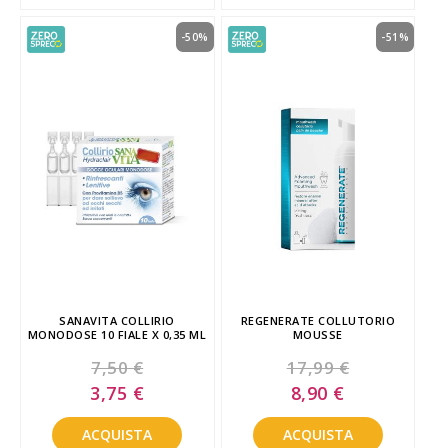
-50%
-51%
SANAVITA COLLIRIO
REGENERATE COLLUTORIO
MONODOSE 10 FIALE X 0,35 ML
MOUSSE
7,50 €
17,99 €
Special
Special
3,75 €
8,90 €
Price
Price
ACQUISTA
ACQUISTA