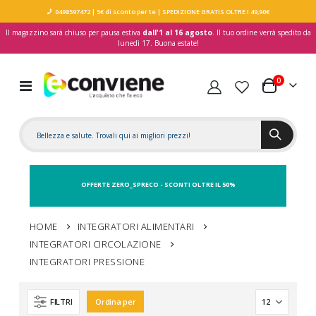
0498597472
| 5€ di sconto per te
| SPEDIZIONE GRATIS OLTRE I 49,90€
Il magazzino sarà chiuso per pausa estiva
dall'1 al 16 agosto
. Il tuo ordine verrà spedito da
lunedì 17. Buona estate!
elementi
0
Toggle
Carrello
Nav
OFFERTE ZERO_SPRECO - SCONTI OLTRE IL 50%
HOME
INTEGRATORI ALIMENTARI
INTEGRATORI CIRCOLAZIONE
INTEGRATORI PRESSIONE
FILTRI
Ordina per