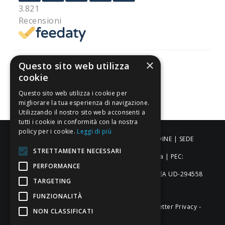
3.821
Recensioni
×
Questo sito web utilizza
cookie
Pagamenti sicuri
Questo sito web utilizza i cookie per
migliorare la tua esperienza di navigazione.
Utilizzando il nostro sito web acconsenti a
tutti i cookie in conformità con la nostra
policy per i cookie.
Leggi di più
ALDIGIÙ S.R.L. | Via Cortazzis 15 33100 - UDINE | SEDE
STRETTAMENTE NECESSARI
OPERATIVA: Via del Progresso 3 - Padova | PEC:
PERFORMANCE
aldigiusrl@pec.it | C.F. e P.IVA 02873920306 REA UD-294558
TARGETING
Capitale sociale: € 27.086,97
FUNZIONALITÀ
-
-
-
Credits
Privacy & Cookie Policy
Newsletter Privacy
NON CLASSIFICATI