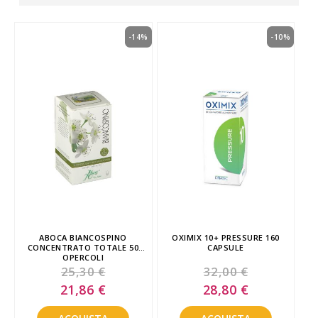
-14%
-10%
ABOCA BIANCOSPINO
OXIMIX 10+ PRESSURE 160
CONCENTRATO TOTALE 50
CAPSULE
OPERCOLI
25,30 €
32,00 €
Special
Special
21,86 €
28,80 €
Price
Price