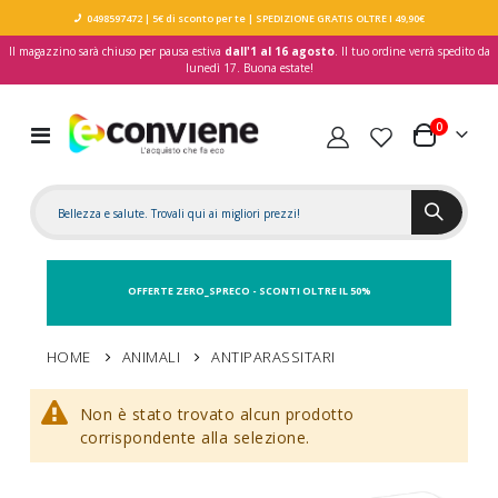
0498597472
| 5€ di sconto per te
| SPEDIZIONE GRATIS OLTRE I 49,90€
Il magazzino sarà chiuso per pausa estiva
dall'1 al 16 agosto
. Il tuo ordine verrà spedito da
lunedì 17. Buona estate!
elementi
0
Toggle
Carrello
Nav
OFFERTE ZERO_SPRECO - SCONTI OLTRE IL 50%
HOME
ANIMALI
ANTIPARASSITARI
Non è stato trovato alcun prodotto
corrispondente alla selezione.