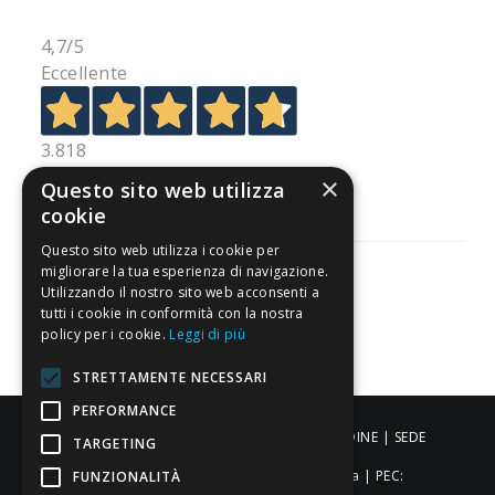
4,7
/5
Eccellente
3.818
Recensioni
×
Questo sito web utilizza
cookie
Questo sito web utilizza i cookie per
migliorare la tua esperienza di navigazione.
Utilizzando il nostro sito web acconsenti a
tutti i cookie in conformità con la nostra
Pagamenti sicuri
policy per i cookie.
Leggi di più
STRETTAMENTE NECESSARI
PERFORMANCE
ALDIGIÙ S.R.L. | Via Cortazzis 15 33100 - UDINE | SEDE
TARGETING
OPERATIVA: Via del Progresso 3 - Padova | PEC:
FUNZIONALITÀ