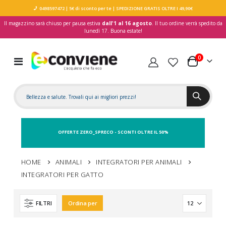
0498597472
| 5€ di sconto per te
| SPEDIZIONE GRATIS OLTRE I 49,90€
Il magazzino sarà chiuso per pausa estiva
dall'1 al 16 agosto
. Il tuo ordine verrà spedito da
lunedì 17. Buona estate!
elementi
0
Toggle
Carrello
Nav
OFFERTE ZERO_SPRECO - SCONTI OLTRE IL 50%
HOME
ANIMALI
INTEGRATORI PER ANIMALI
INTEGRATORI PER GATTO
FILTRI
Ordina per