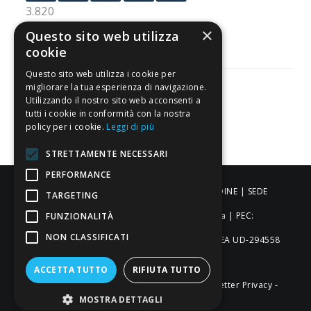
3.820
Recensioni
×
Questo sito web utilizza
cookie
Questo sito web utilizza i cookie per
migliorare la tua esperienza di navigazione.
Utilizzando il nostro sito web acconsenti a
tutti i cookie in conformità con la nostra
Pagamenti sicuri
policy per i cookie.
Leggi di più
STRETTAMENTE NECESSARI
PERFORMANCE
ALDIGIÙ S.R.L. | Via Cortazzis 15 33100 - UDINE | SEDE
TARGETING
OPERATIVA: Via del Progresso 3 - Padova | PEC:
FUNZIONALITÀ
NON CLASSIFICATI
aldigiusrl@pec.it | C.F. e P.IVA 02873920306 REA UD-294558
Capitale sociale: € 27.086,97
ACCETTA TUTTO
RIFIUTA TUTTO
-
-
-
Credits
Privacy & Cookie Policy
Newsletter Privacy
MOSTRA DETTAGLI