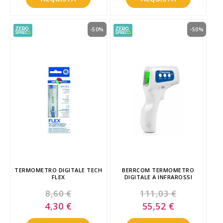
-50%
-50%
TERMOMETRO DIGITALE TECH
BERRCOM TERMOMETRO
FLEX
DIGITALE A INFRAROSSI
8,60 €
111,03 €
Special
Special
4,30 €
55,52 €
Price
Price