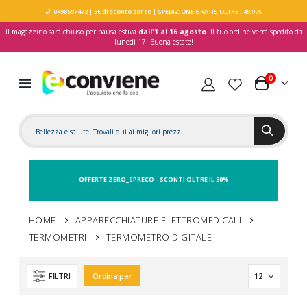
0498597472
| 5€ di sconto per te
| SPEDIZIONE GRATIS OLTRE I 49,90€
Il magazzino sarà chiuso per pausa estiva
dall'1 al 16 agosto
. Il tuo ordine verrà spedito da
lunedì 17. Buona estate!
elementi
0
Toggle
Carrello
Nav
OFFERTE ZERO_SPRECO - SCONTI OLTRE IL 50%
HOME
APPARECCHIATURE ELETTROMEDICALI
TERMOMETRI
TERMOMETRO DIGITALE
FILTRI
Ordina per