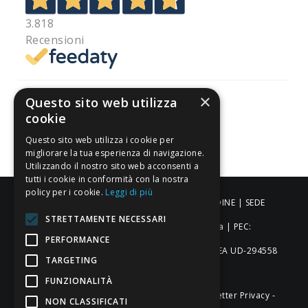
3.818
Recensioni
×
Questo sito web utilizza
cookie
Pagamenti sicuri
Questo sito web utilizza i cookie per
migliorare la tua esperienza di navigazione.
Utilizzando il nostro sito web acconsenti a
tutti i cookie in conformità con la nostra
policy per i cookie.
Leggi di più
ALDIGIÙ S.R.L. | Via Cortazzis 15 33100 - UDINE | SEDE
STRETTAMENTE NECESSARI
OPERATIVA: Via del Progresso 3 - Padova | PEC:
PERFORMANCE
aldigiusrl@pec.it | C.F. e P.IVA 02873920306 REA UD-294558
TARGETING
Capitale sociale: € 27.086,97
FUNZIONALITÀ
-
-
-
Credits
Privacy & Cookie Policy
Newsletter Privacy
NON CLASSIFICATI