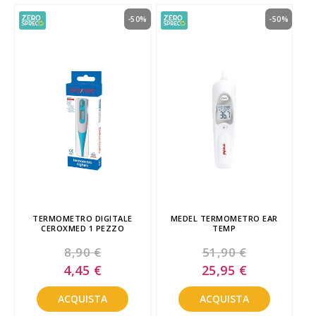
-50%
-50%
TERMOMETRO DIGITALE
MEDEL TERMOMETRO EAR
CEROXMED 1 PEZZO
TEMP
8,90 €
51,90 €
Special
Special
4,45 €
25,95 €
Price
Price
ACQUISTA
ACQUISTA