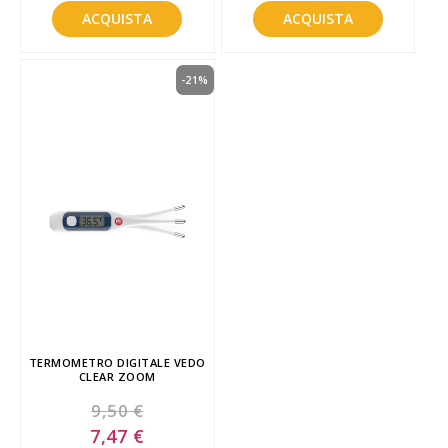
ACQUISTA
ACQUISTA
-21%
TERMOMETRO DIGITALE VEDO
CLEAR ZOOM
9,50 €
Special
7,47 €
Price