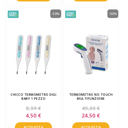
-50%
-50%
CHICCO TERMOMETRO DIGI
TERMOMETRO NO TOUCH
BABY 1 PEZZO
MULTIFUNZIONE
8,99 €
49,00 €
Special
Special
4,50 €
24,50 €
Price
Price
ACQUISTA
ACQUISTA