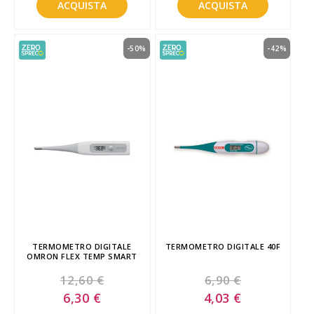
ACQUISTA
ACQUISTA
-50%
-42%
TERMOMETRO DIGITALE
TERMOMETRO DIGITALE 40F
OMRON FLEX TEMP SMART
12,60 €
6,90 €
Special
Special
6,30 €
4,03 €
Price
Price