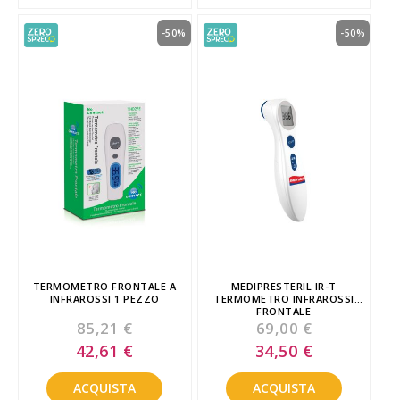
-50%
-50%
TERMOMETRO FRONTALE A
MEDIPRESTERIL IR-T
INFRAROSSI 1 PEZZO
TERMOMETRO INFRAROSSI
FRONTALE
85,21 €
69,00 €
Special
Special
42,61 €
34,50 €
Price
Price
ACQUISTA
ACQUISTA