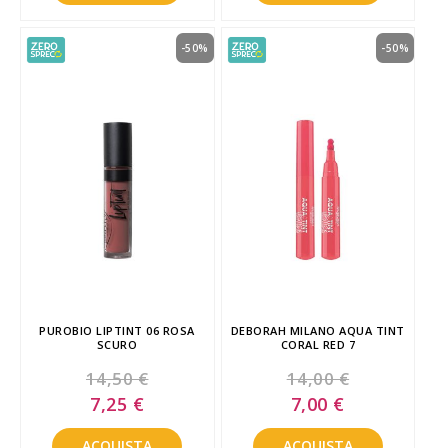
-50%
-50%
PUROBIO LIPTINT 06 ROSA
DEBORAH MILANO AQUA TINT
SCURO
CORAL RED 7
14,50 €
14,00 €
Special
Special
7,25 €
7,00 €
Price
Price
ACQUISTA
ACQUISTA