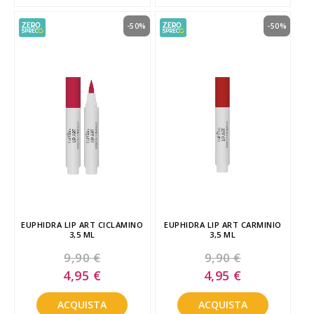
-50%
-50%
EUPHIDRA LIP ART CICLAMINO
EUPHIDRA LIP ART CARMINIO
3,5 ML
3,5 ML
9,90 €
9,90 €
Special
Special
4,95 €
4,95 €
Price
Price
ACQUISTA
ACQUISTA