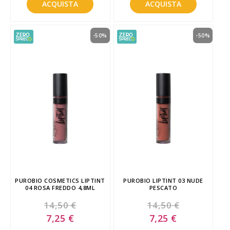
ACQUISTA
ACQUISTA
-50%
-50%
PUROBIO COSMETICS LIPTINT
PUROBIO LIPTINT 03 NUDE
04 ROSA FREDDO 4,8ML
PESCATO
14,50 €
14,50 €
Special
Special
7,25 €
7,25 €
Price
Price