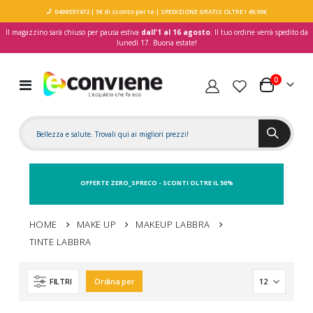
0498597472
| 5€ di sconto per te
| SPEDIZIONE GRATIS OLTRE I 49,90€
Il magazzino sarà chiuso per pausa estiva
dall'1 al 16 agosto
. Il tuo ordine verrà spedito da
lunedì 17. Buona estate!
elementi
0
Toggle
Carrello
Nav
OFFERTE ZERO_SPRECO - SCONTI OLTRE IL 50%
HOME
MAKE UP
MAKEUP LABBRA
TINTE LABBRA
FILTRI
Ordina per