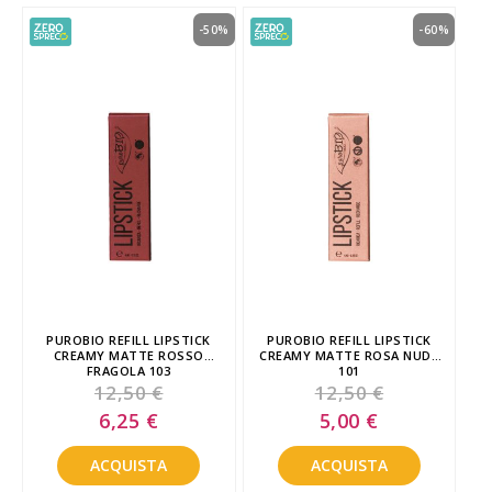
-50%
-60%
PUROBIO REFILL LIPSTICK
PUROBIO REFILL LIPSTICK
CREAMY MATTE ROSSO
CREAMY MATTE ROSA NUDE
FRAGOLA 103
101
12,50 €
12,50 €
Special
Special
6,25 €
5,00 €
Price
Price
ACQUISTA
ACQUISTA