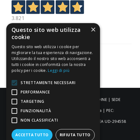
3.821
Recensioni
×
Questo sito web utilizza
cookie
Questo sito web utilizza i cookie per
migliorare la tua esperienza di navigazione.
Utilizzando il nostro sito web acconsenti a
tutti i cookie in conformità con la nostra
Pagamenti sicuri
policy per i cookie.
Leggi di più
STRETTAMENTE NECESSARI
PERFORMANCE
ALDIGIÙ S.R.L. | Via Cortazzis 15 33100 - UDINE | SEDE
TARGETING
OPERATIVA: Via del Progresso 3 - Padova | PEC:
FUNZIONALITÀ
NON CLASSIFICATI
aldigiusrl@pec.it | C.F. e P.IVA 02873920306 REA UD-294558
Capitale sociale: € 27.086,97
ACCETTA TUTTO
RIFIUTA TUTTO