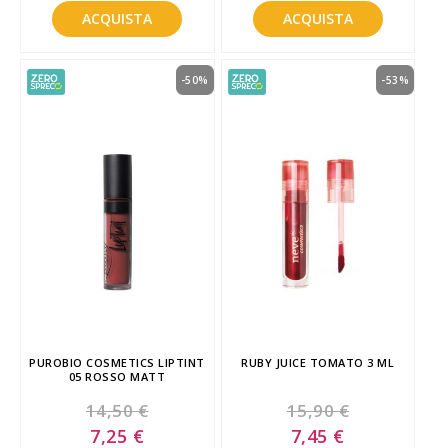
ACQUISTA
ACQUISTA
-50%
-53%
PUROBIO COSMETICS LIPTINT
RUBY JUICE TOMATO 3 ML
05 ROSSO MATT
14,50 €
15,90 €
Special
Special
7,25 €
7,45 €
Price
Price