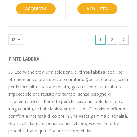
ACQUISTA
ACQUISTA
Pagina
Attualmente sta
Pagina
Pagin
Succe
1
2
TINTE LABBRA.
Su Econviene trovi una selezione di
tinte labbra
ideali per
ottenere un colore intenso e duraturo. Questi prodotti, scelti
per la loro alta qualità e tenuta, garantiscono un risultato
impeccabile che resiste nel tempo, senza bisogno di
frequenti ritocchi. Perfette per chi cerca un look deciso e a
lunga durata, le tinte labbra proposte da Econviene offrono
comfort e intensità di colore in una vasta gamma di tonalità.
Grazie alla lunga esperienza nel settore, Econviene offre
prodotti di alta qualità a prezzi competitivi.