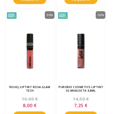
-50%
-50%
ROUGJ LIPTINT ROSA GLAM
PUROBIO COSMETICS LIPTINT
TECH
02 ARAGOSTA 4,8ML
16,00 €
14,50 €
Special
Special
8,00 €
7,25 €
Price
Price