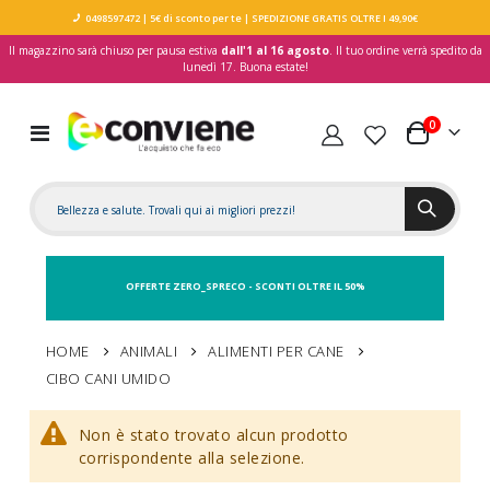
0498597472
| 5€ di sconto per te
| SPEDIZIONE GRATIS OLTRE I 49,90€
Il magazzino sarà chiuso per pausa estiva
dall'1 al 16 agosto
. Il tuo ordine verrà spedito da
lunedì 17. Buona estate!
elementi
0
Toggle
Carrello
Nav
OFFERTE ZERO_SPRECO - SCONTI OLTRE IL 50%
HOME
ANIMALI
ALIMENTI PER CANE
CIBO CANI UMIDO
Non è stato trovato alcun prodotto
corrispondente alla selezione.