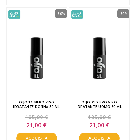
-80%
-80%
OIJO 11 SIERO VISO
OIJO 21 SIERO VISO
IDRATANTE DONNA 30 ML
IDRATANTE UOMO 30 ML
105,00 €
105,00 €
Special
Special
21,00 €
21,00 €
Price
Price
ACQUISTA
ACQUISTA