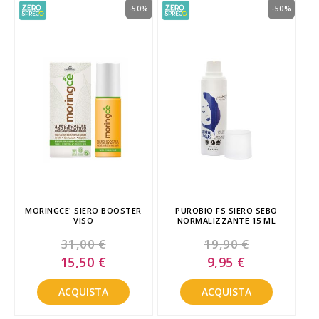
-50%
-50%
MORINGCE' SIERO BOOSTER
PUROBIO FS SIERO SEBO
VISO
NORMALIZZANTE 15 ML
31,00 €
19,90 €
Special
Special
15,50 €
9,95 €
Price
Price
ACQUISTA
ACQUISTA