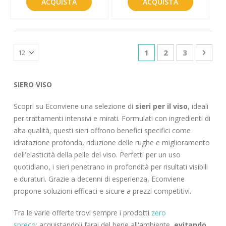
ACQUISTA
ACQUISTA
Pagina
Attualmente stai leg
Pagina
Pagina
Pagin
Succe
1
2
3
SIERO VISO
Scopri su Econviene una selezione di
sieri per il viso
, ideali
per trattamenti intensivi e mirati. Formulati con ingredienti di
alta qualità, questi sieri offrono benefici specifici come
idratazione profonda, riduzione delle rughe e miglioramento
dell'elasticità della pelle del viso. Perfetti per un uso
quotidiano, i sieri penetrano in profondità per risultati visibili
e duraturi. Grazie a decenni di esperienza, Econviene
propone soluzioni efficaci e sicure a prezzi competitivi.
Tra le varie offerte trovi sempre i prodotti
zero
spreco:
acquistandoli farai del bene all'ambiente,
evitando