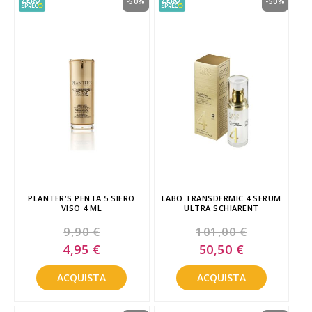
-50%
-50%
PLANTER'S PENTA 5 SIERO
LABO TRANSDERMIC 4 SERUM
VISO 4 ML
ULTRA SCHIARENT
9,90 €
101,00 €
Special
Special
4,95 €
50,50 €
Price
Price
ACQUISTA
ACQUISTA