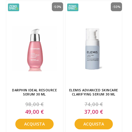
-50%
-50%
DARPHIN IDEAL RESOURCE
ELEMIS ADVANCED SKINCARE
SERUM 30 ML
CLARIFYING SERUM 30 ML
98,00 €
74,00 €
Special
Special
49,00 €
37,00 €
Price
Price
ACQUISTA
ACQUISTA