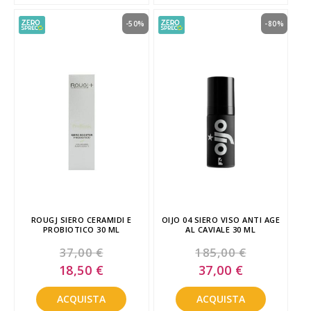
-50%
-80%
ROUGJ SIERO CERAMIDI E
OIJO 04 SIERO VISO ANTI AGE
PROBIOTICO 30 ML
AL CAVIALE 30 ML
37,00 €
185,00 €
Special
Special
18,50 €
37,00 €
Price
Price
ACQUISTA
ACQUISTA