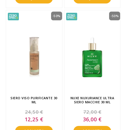
-50%
-50%
SIERO VISO PURIFICANTE 30
NUXE NUXURIANCE ULTRA
ML
SIERO MACCHIE 30 ML
24,50 €
72,00 €
Special
Special
12,25 €
36,00 €
Price
Price