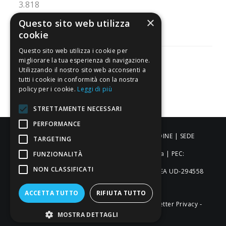
3.818
Recensioni
×
Questo sito web utilizza
cookie
Questo sito web utilizza i cookie per
migliorare la tua esperienza di navigazione.
Utilizzando il nostro sito web acconsenti a
tutti i cookie in conformità con la nostra
Pagamenti sicuri
policy per i cookie.
Leggi di più
STRETTAMENTE NECESSARI
PERFORMANCE
ALDIGIÙ S.R.L. | Via Cortazzis 15 33100 - UDINE | SEDE
TARGETING
OPERATIVA: Via del Progresso 3 - Padova | PEC:
FUNZIONALITÀ
NON CLASSIFICATI
aldigiusrl@pec.it | C.F. e P.IVA 02873920306 REA UD-294558
Capitale sociale: € 27.086,97
ACCETTA TUTTO
RIFIUTA TUTTO
-
-
-
Credits
Privacy & Cookie Policy
Newsletter Privacy
MOSTRA DETTAGLI