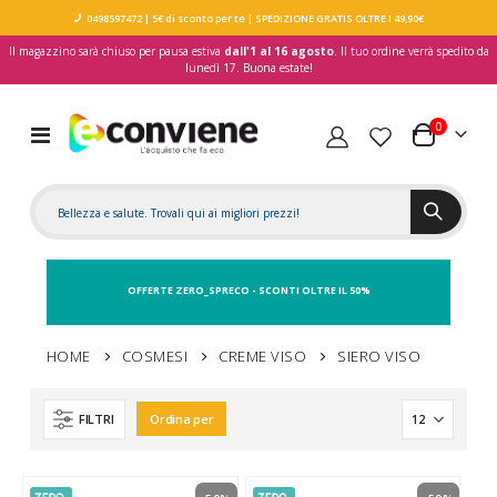
0498597472
| 5€ di sconto per te
| SPEDIZIONE GRATIS OLTRE I 49,90€
Il magazzino sarà chiuso per pausa estiva
dall'1 al 16 agosto
. Il tuo ordine verrà spedito da
lunedì 17. Buona estate!
elementi
0
Toggle
Carrello
Nav
OFFERTE ZERO_SPRECO - SCONTI OLTRE IL 50%
HOME
COSMESI
CREME VISO
SIERO VISO
FILTRI
Ordina per