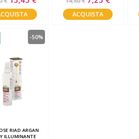
0 €
14,50 €
Price
Price
ACQUISTA
ACQUISTA
-50%
OSE RIAD ARGAN
Y ILLUMINANTE