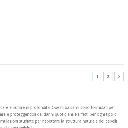
Pagina
Attualmente st
Pagina
Pag
Suc
1
2
tricare e nutrire in profondità. Questi balsami sono formulati per
are e proteggendoli dai danni quotidiani. Perfetti per ogni tipo di
mulazioni studiate per rispettare la struttura naturale dei capelli.
alla sostenibilità.