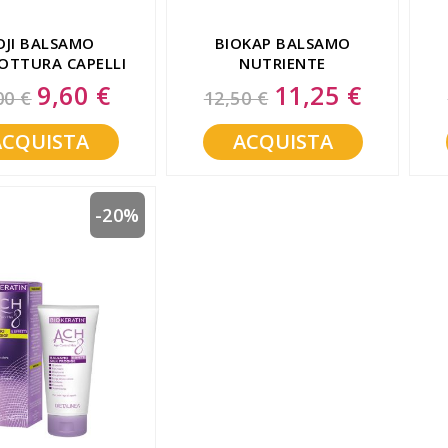
OJI BALSAMO
BIOKAP BALSAMO
OTTURA CAPELLI
NUTRIENTE
I E SFIBRATI 125
DISTRICANTE
9,60 €
11,25 €
Special
Special
00 €
12,50 €
Price
Price
ML
ACQUISTA
ACQUISTA
-20%