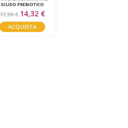
SCUDO PREBIOTICO
100 ML
14,32 €
Special
17,90 €
Price
ACQUISTA