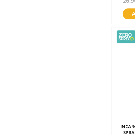
26,9
Promozioni
Mistery Box
INCAR
SPRA