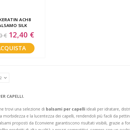
KERATIN ACH8
ALSAMO SILK
ODIGE 150 ML
12,40 €
Special
0 €
Price
ACQUISTA
ER CAPELLI.
e trovi una selezione di
balsami
per capelli
ideali per idratare, dis
la morbidezza e la lucentezza dei capelli, rendendoli più facili da pettin
alsami proposti da Econviene garantiscono risultati visibili, grazie a for
ffre prodotti di alta qualità a prezzi competitivi, sempre con un occhio 