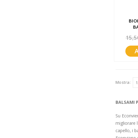
BIO
B
PR
15,5
Mostra
BALSAMI P
Su Econvien
migliorare 
capello, i b
Econviene o