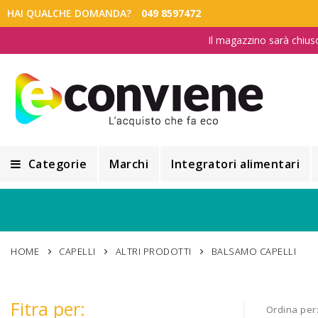
HAI QUALCHE DOMANDA?
049 8597472
Il magazzino sarà chius
Categorie
Marchi
Integratori alimentari
Integratori alimentari
Alimentazione e Dietetica
HOME
CAPELLI
ALTRI PRODOTTI
BALSAMO CAPELLI
Cosmesi
Cosmetici Naturali
Fitra per:
Ordina per