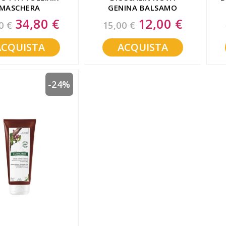
MASCHERA
GENINA BALSAMO
MENTO INTENSO
FORTIFICANTE 150ML
34,80 €
12,00 €
Special
Special
0 €
15,00 €
Price
Price
ACQUISTA
ACQUISTA
-24%