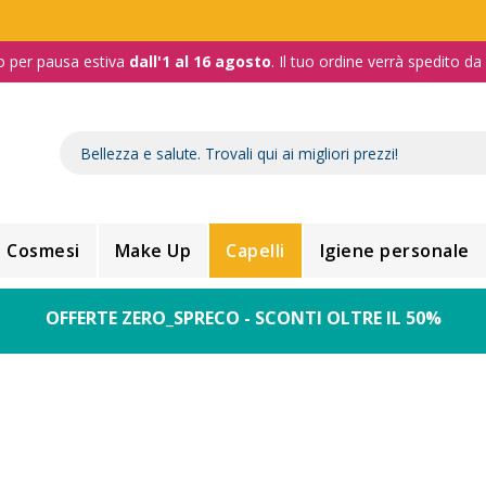
o per pausa estiva
dall'1 al 16 agosto
. Il tuo ordine verrà spedito d
Cosmesi
Make Up
Capelli
Igiene personale
OFFERTE ZERO_SPRECO - SCONTI OLTRE IL 50%