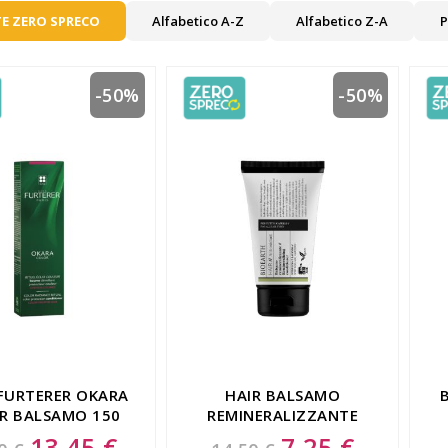
E ZERO SPRECO
Alfabetico A-Z
Alfabetico Z-A
P
-50%
-50%
 FURTERER OKARA
HAIR BALSAMO
R BALSAMO 150
REMINERALIZZANTE
ML
150 ML
13,45 €
7,25 €
Special
Special