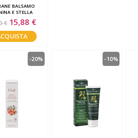
RANE BALSAMO
NINA E STELLA
LPINA 200ML
15,88 €
Special
0 €
Price
ACQUISTA
-20%
-10%