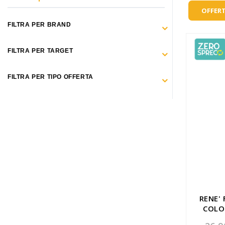
Make Up
OFFERT
Capelli
FILTRA PER BRAND
Igiene personale
FILTRA PER TARGET
Bambini neonati
FILTRA PER TIPO OFFERTA
Sanitari e Medicazioni
Animali
Cura della Casa
Apparecchiature Elettromedicali
Idee regalo
Marchi
RENE'
COLO
ZERO SPRECO