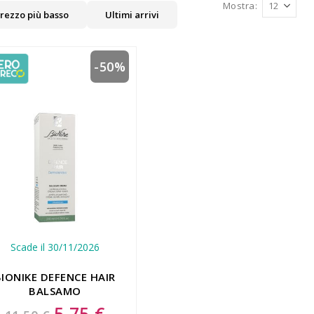
Mostra
rezzo più basso
Ultimi arrivi
-50%
Scade il 30/11/2026
BIONIKE DEFENCE HAIR
BALSAMO
DERMOLENITIVO
5,75 €
Special