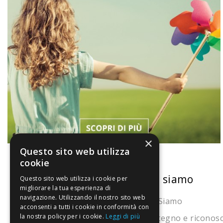
×
Questo sito web utilizza
cookie
La nostra convenienza
Chi siamo
Questo sito web utilizza i cookie per
migliorare la tua esperienza di
navigazione. Utilizzando il nostro sito web
Il risparmio che fa ambiente
Chi Siamo
acconsenti a tutti i cookie in conformità con
la nostra policy per i cookie.
Leggi di più
Il nostro manifesto
Sostegno e riconos