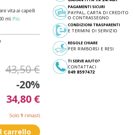
PAGAMENTI SICURI
e vita ai capelli
PAYPAL, CARTA DI CREDITO
O CONTRASSEGNO
00 ml.
Più
CONDIZIONI TRASPARENTI
E TERMINI DI SERVIZIO
D
REGOLE CHIARE
PER RIMBORSI E RESI
TI SERVE AIUTO?
43,50 €
CONTATTACI
049 8597472
-20%
34,80 €
Solo
1
rimasti
 carrello