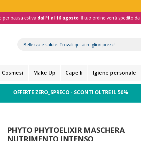
o per pausa estiva
dall'1 al 16 agosto
. Il tuo ordine verrà spedito d
Cosmesi
Make Up
Capelli
Igiene personale
OFFERTE ZERO_SPRECO - SCONTI OLTRE IL 50%
PHYTO PHYTOELIXIR MASCHERA
NUTRIMENTO INTENSO