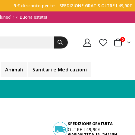
5 € di sconto per te
| SPEDIZIONE GRATIS OLTRE I 49,90€
a lunedì 17. Buona estate!
elemen
0
Carrello
Animali
Sanitari e Medicazioni
SPEDIZIONE GRATUITA
OLTRE I 49,90€
GARANTITA IN 24/48H