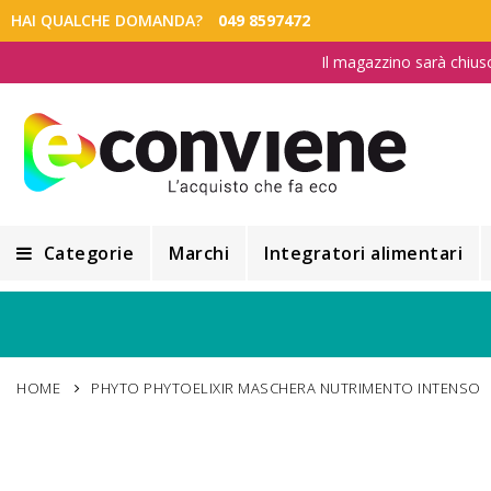
HAI QUALCHE DOMANDA?
049 8597472
Il magazzino sarà chius
Categorie
Marchi
Integratori alimentari
Integratori alimentari
Alimentazione e Dietetica
HOME
PHYTO PHYTOELIXIR MASCHERA NUTRIMENTO INTENSO
Cosmesi
Cosmetici Naturali