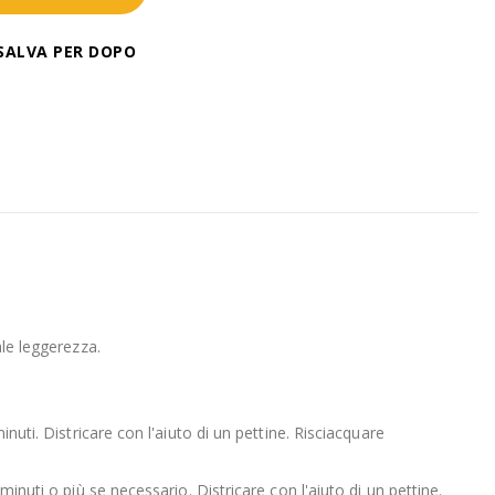
SALVA PER DOPO
ale leggerezza.
nuti. Districare con l'aiuto di un pettine. Risciacquare
inuti o più se necessario. Districare con l'aiuto di un pettine.