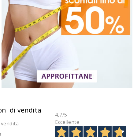
oni di vendita
4,7
/5
Eccellente
 vendita
e