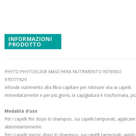
Promozioni
Vai
all'inizio
Mistery Box
della
galleria
di
INFORMAZIONI
immagini
PRODOTTO
PHYTO PHYTOELIXIR MASCHERA NUTRIMENTO INTENSO
970777429
Infonde nutrimento alla fibra capillare per ridonare vita ai capelli.
Immediatamente e per più giorni, la capigliatura è trasformata, più 
Modalità d'uso
Per i capelli fini: dopo lo shampoo, sui capelli tamponati, applicare
abbondantemente.
Per i capelli spessi: dopo lo shampoo, sui capelli tamponati, applic