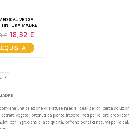
MEDICAL VERGA
 TINTURA MADRE
100 ML BIO
18,32 €
Special
0 €
Price
ACQUISTA
MADRE
Econviene una selezione di
tinture madri
, ideali per chi cerca soluzio
stratti vegetali ottenuti da piante fresche, noti per le loro proprietà t
ulati con ingredienti di alta qualità, offrono benefici naturali per la s
icure.