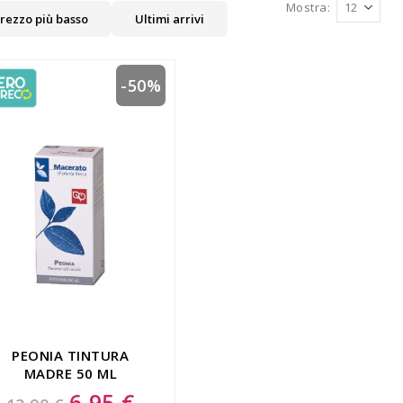
Mostra
rezzo più basso
Ultimi arrivi
-50%
PEONIA TINTURA
MADRE 50 ML
6,95 €
Special