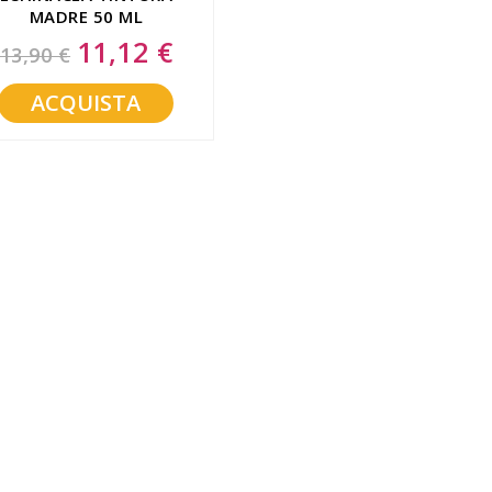
MADRE 50 ML
11,12 €
Special
13,90 €
Price
ACQUISTA