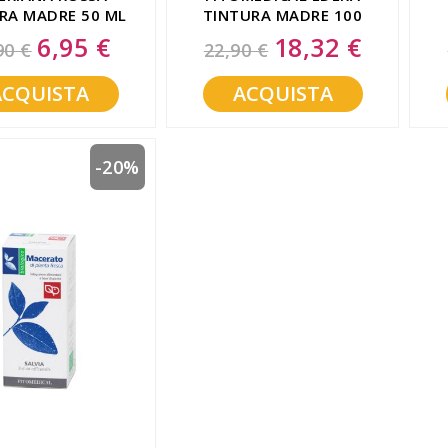
RA MADRE 50 ML
TINTURA MADRE 100
ML
6,95 €
18,32 €
Special
Special
90 €
22,90 €
Price
Price
ACQUISTA
ACQUISTA
-20%