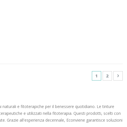
Pagina
Attualmente st
Pagina
Pag
Suc
1
2
ni naturali e fitoterapiche per il benessere quotidiano. Le tinture
erapeutiche e utilizzati nella fitoterapia. Questi prodotti, scelti con
alute. Grazie all'esperienza decennale, Econviene garantisce soluzioni