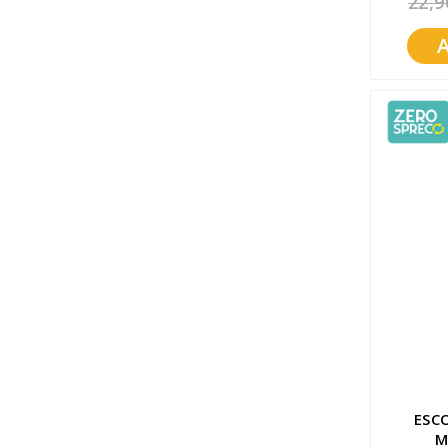
22,9
Promozioni
Mistery Box
ESC
M