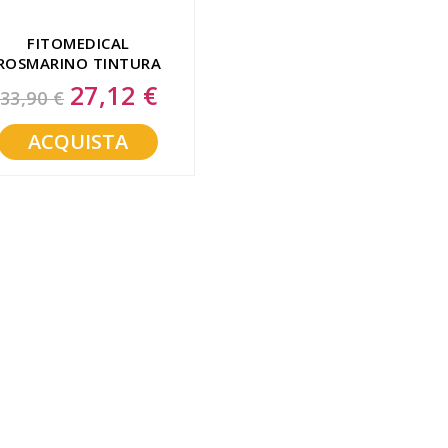
FITOMEDICAL
ROSMARINO TINTURA
MADRE 200 ML BIO
27,12 €
Special
33,90 €
Price
ACQUISTA