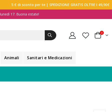
5 € di sconto per te
| SPEDIZIONE GRATIS OLTRE I 49,90€
a lunedì 17. Buona estate!
elemen
0
Carrello
Animali
Sanitari e Medicazioni