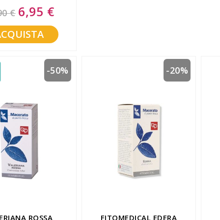
6,95 €
Special
90 €
Price
ACQUISTA
-50%
-20%
ERIANA ROSSA
FITOMEDICAL EDERA