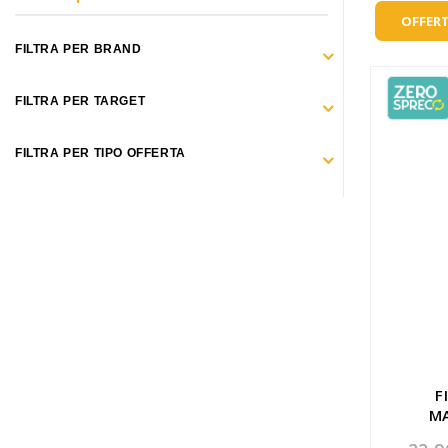
Make Up
OFFERT
Capelli
FILTRA PER BRAND
Igiene personale
FILTRA PER TARGET
Bambini neonati
FILTRA PER TIPO OFFERTA
Sanitari e Medicazioni
Animali
Cura della Casa
Apparecchiature Elettromedicali
Idee regalo
Marchi
F
M
ZERO SPRECO
TINT