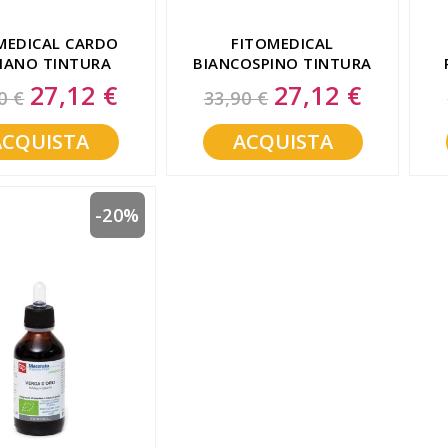
MEDICAL CARDO
FITOMEDICAL
IANO TINTURA
BIANCOSPINO TINTURA
RE 200 ML BIO
MADRE 200 ML BIO
27,12 €
27,12 €
Special
Special
0 €
33,90 €
Price
Price
ACQUISTA
ACQUISTA
-20%