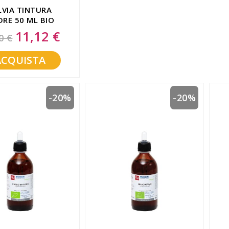
LVIA TINTURA
RE 50 ML BIO
11,12 €
Special
0 €
Price
ACQUISTA
-20%
-20%