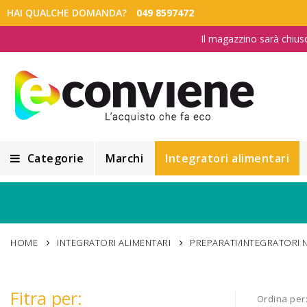
HAI QUALCHE DOMANDA?
049 8597472
Il magazzino sarà chius
Categorie
Marchi
Integratori alimentari
Integratori alimentari
Alimentazione e Dietetica
HOME
INTEGRATORI ALIMENTARI
PREPARATI/INTEGRATORI 
Cosmesi
Cosmetici Naturali
Fitra per:
Ordina per