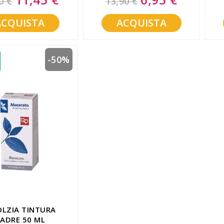
0 €
13,90 €
Price
Price
ML
ACQUISTA
ACQUISTA
-50%
OLZIA TINTURA
ADRE 50 ML