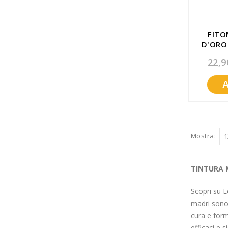
FITO
D'ORO
22,9
Mostra
TINTURA 
Scopri su 
madri sono e
cura e form
efficaci e s