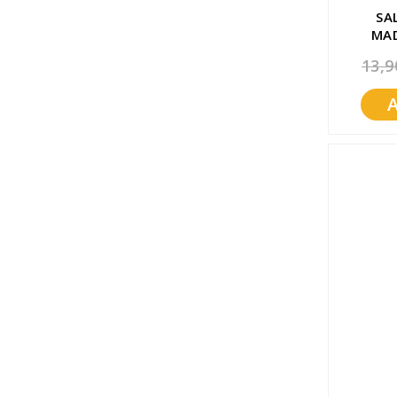
SA
MAD
13,9