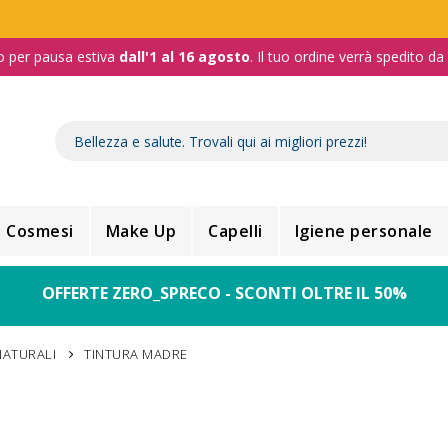
o per pausa estiva
dall'1 al 16 agosto
. Il tuo ordine verrà spedito d
Cosmesi
Make Up
Capelli
Igiene personale
OFFERTE ZERO_SPRECO - SCONTI OLTRE IL 50%
NATURALI
TINTURA MADRE