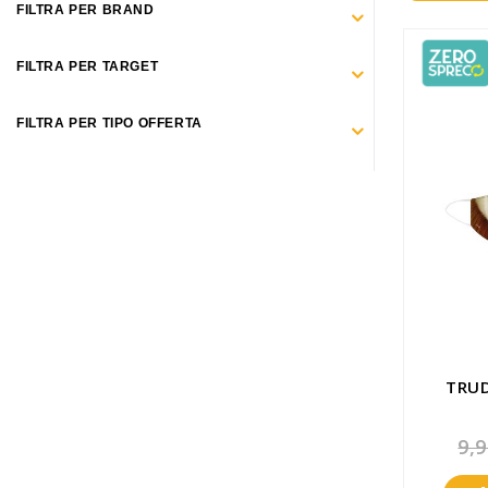
Make Up
FILTRA PER BRAND
Capelli
FILTRA PER TARGET
Igiene personale
FILTRA PER TIPO OFFERTA
Bambini neonati
Sanitari e Medicazioni
Animali
Cura della Casa
Apparecchiature Elettromedicali
Idee regalo
TRUD
Marchi
9,9
ZERO SPRECO