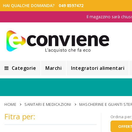
HAI QUALCHE DOMANDA?
049 8597472
Il magazzino sarà chius
Categorie
Marchi
Integratori alimentari
Integratori alimentari
Alimentazione e Dietetica
HOME
SANITARI E MEDICAZIONI
MASCHERINE E GUANTI STER
Cosmesi
Fitra per:
Ordina per
Cosmetici Naturali
OFFERT