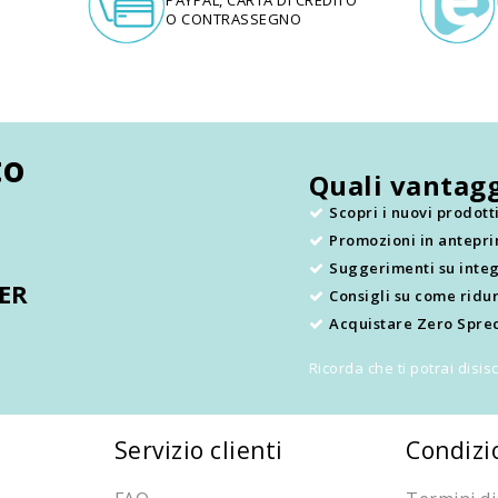
O CONTRASSEGNO
to
Quali vantagg
Scopri i nuovi prodot
Promozioni in antepr
.
Suggerimenti su integ
TER
Consigli su come ridur
Acquistare Zero Sprec
Ricorda che ti potrai disi
Servizio clienti
Condizi