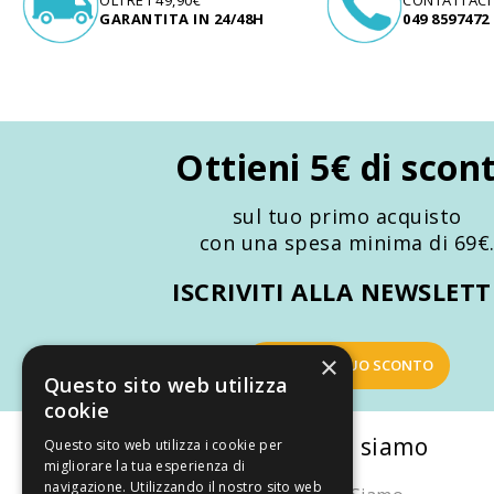
GARANTITA IN 24/48H
049 8597472
Ottieni 5€ di scon
sul tuo primo acquisto
con una spesa minima di 69€
ISCRIVITI ALLA NEWSLET
×
OTTIENI IL TUO SCONTO
Questo sito web utilizza
cookie
La nostra convenienza
Chi siamo
Questo sito web utilizza i cookie per
migliorare la tua esperienza di
navigazione. Utilizzando il nostro sito web