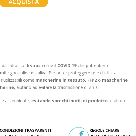
ACQUISTA
dall'attacco di
virus
come il
COVID 19
che potrebbero
 goccioline di saliva. Per poter proteggere te e chi ti sta
iutilizzabili come
mascherine in tessuto, FFP2
o
mascherine
herine
, aiutano ad evitare la trasmissione di virus.
ene all'ambiente,
evitando sprechi inutili di prodotto
, e al tuo
CONDIZIONI TRASPARENTI
REGOLE CHIARE
E TERMINI DI SERVIZIO
PER RIMBORSI E RESI