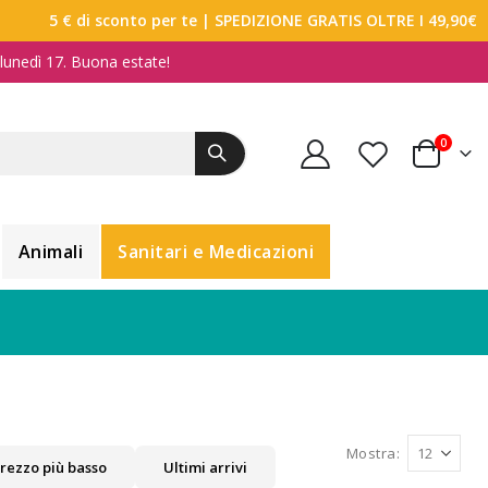
5 € di sconto per te
| SPEDIZIONE GRATIS OLTRE I 49,90€
a lunedì 17. Buona estate!
elemen
0
Carrello
Animali
Sanitari e Medicazioni
Mostra
rezzo più basso
Ultimi arrivi