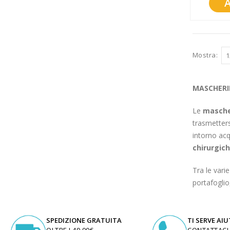
Promozioni
Mistery Box
Mostra
MASCHERI
Le
masche
trasmetters
intorno acq
chirurgic
Tra le vari
portafoglio
SPEDIZIONE GRATUITA
TI SERVE AI
OLTRE I 49,90€
CONTATTACI