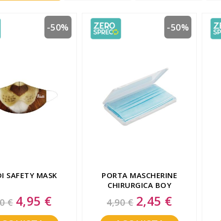
-50%
-50%
I SAFETY MASK
PORTA MASCHERINE
CHIRURGICA BOY
4,95 €
2,45 €
Special
Special
0 €
4,90 €
Price
Price