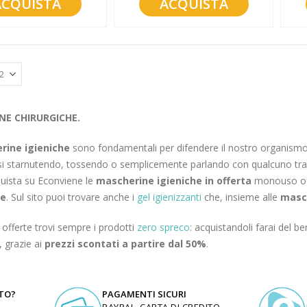
ACQUISTA
ACQUISTA
NE CHIRURGICHE.
rine igieniche
sono fondamentali per difendere il nostro organismo 
i starnutendo, tossendo o semplicemente parlando con qualcuno tramite
uista su Econviene le
mascherine igieniche in offerta
monouso o r
he
. Sul sito puoi trovare anche i
gel igienizzanti
che, insieme alle
masc
e offerte trovi sempre i prodotti
zero spreco
: acquistandoli farai del b
, grazie ai
prezzi scontati a partire dal 50%
.
UTO?
PAGAMENTI SICURI
PAYPAL, CARTA DI CREDITO