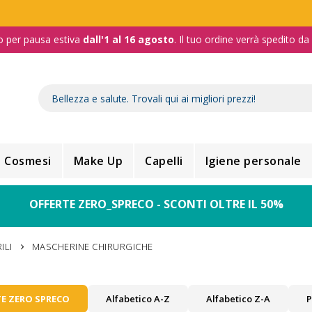
o per pausa estiva
dall'1 al 16 agosto
. Il tuo ordine verrà spedito d
Cosmesi
Make Up
Capelli
Igiene personale
OFFERTE ZERO_SPRECO - SCONTI OLTRE IL 50%
ILI
MASCHERINE CHIRURGICHE
E ZERO SPRECO
Alfabetico A-Z
Alfabetico Z-A
P