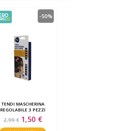
-50%
TENDI MASCHERINA
REGOLABILE 3 PEZZI
1,50 €
Special
2,99 €
Price