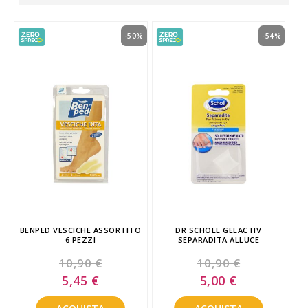
-50%
-54%
BENPED VESCICHE ASSORTITO
DR SCHOLL GELACTIV
6 PEZZI
SEPARADITA ALLUCE
10,90 €
10,90 €
Special
Special
5,45 €
5,00 €
Price
Price