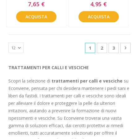
Special
Special
7,65 €
4,95 €
Price
Price
ACQUISTA
ACQUISTA
Pagina
Attualmente stai leg
Pagina
Pagina
Pagin
Succe
1
2
3
TRATTAMENTI PER CALLI E VESCICHE
Scopri la selezione di
trattamenti per calli e vesciche
su
Econviene, pensata per chi desidera mantenere i piedi sani e
liberi da fastidi. I trattamenti per calli e vesciche sono ideali
per alleviare il dolore e proteggere la pelle da ulteriori
irritazioni, aiutando a prevenire la formazione di nuovi
ispessimenti e vesciche. Su Econviene troverai una vasta
gamma di soluzioni efficaci, dai cerotti protettivi ai rimedi
emollienti, tutti accuratamente selezionati per offrire il