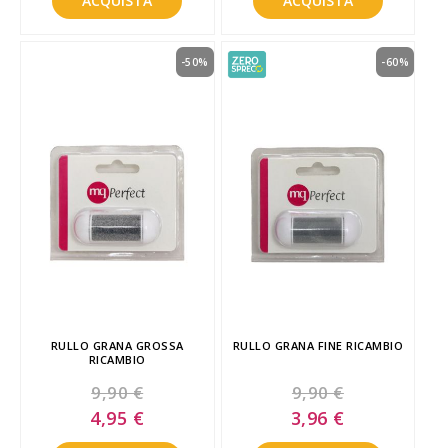
ACQUISTA
ACQUISTA
-50%
-60%
RULLO GRANA GROSSA
RULLO GRANA FINE RICAMBIO
RICAMBIO
9,90 €
9,90 €
Special
Special
4,95 €
3,96 €
Price
Price