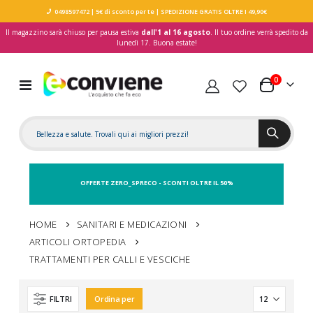
0498597472
| 5€ di sconto per te
| SPEDIZIONE GRATIS OLTRE I 49,90€
Il magazzino sarà chiuso per pausa estiva
dall'1 al 16 agosto
. Il tuo ordine verrà spedito da
lunedì 17. Buona estate!
elementi
0
Toggle
Carrello
Nav
OFFERTE ZERO_SPRECO - SCONTI OLTRE IL 50%
HOME
SANITARI E MEDICAZIONI
ARTICOLI ORTOPEDIA
TRATTAMENTI PER CALLI E VESCICHE
FILTRI
Ordina per