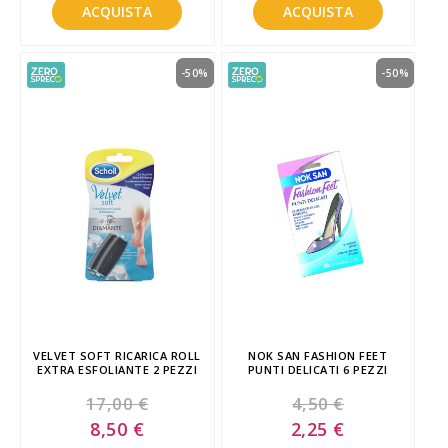
ACQUISTA
ACQUISTA
-50%
-50%
VELVET SOFT RICARICA ROLL
NOK SAN FASHION FEET
EXTRA ESFOLIANTE 2 PEZZI
PUNTI DELICATI 6 PEZZI
17,00 €
4,50 €
Special
Special
8,50 €
2,25 €
Price
Price