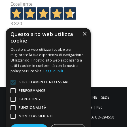
Eccellente
3.820
Recensioni
×
Questo sito web utilizza
cookie
Questo sito web utilizza i cookie per
migliorare la tua esperienza di navigazione.
Utilizzando il nostro sito web acconsenti a
tutti i cookie in conformità con la nostra
Pagamenti sicuri
policy per i cookie.
Leggi di più
STRETTAMENTE NECESSARI
PERFORMANCE
ALDIGIÙ S.R.L. | Via Cortazzis 15 33100 - UDINE | SEDE
TARGETING
OPERATIVA: Via del Progresso 3 - Padova | PEC:
FUNZIONALITÀ
NON CLASSIFICATI
aldigiusrl@pec.it | C.F. e P.IVA 02873920306 REA UD-294558