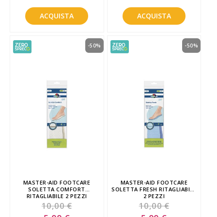
ACQUISTA
ACQUISTA
-50%
-50%
MASTER-AID FOOTCARE
MASTER-AID FOOTCARE
SOLETTA COMFORT
SOLETTA FRESH RITAGLIABILE
RITAGLIABILE 2 PEZZI
2 PEZZI
10,00 €
10,00 €
Special
Special