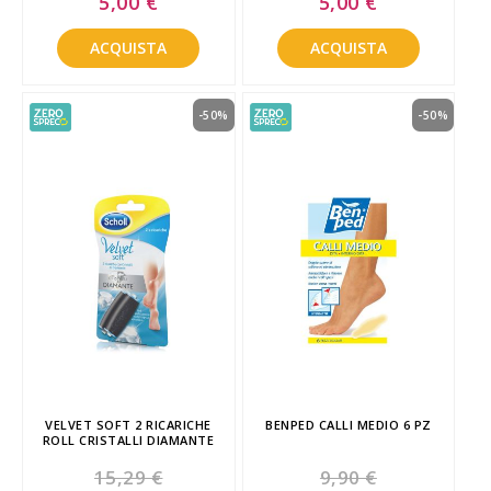
5,00 €
5,00 €
Price
Price
ACQUISTA
ACQUISTA
-50%
-50%
VELVET SOFT 2 RICARICHE
BENPED CALLI MEDIO 6 PZ
ROLL CRISTALLI DIAMANTE
15,29 €
9,90 €