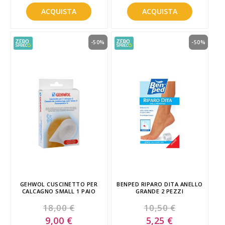
ACQUISTA
ACQUISTA
-50%
-50%
GEHWOL CUSCINETTO PER
BENPED RIPARO DITA ANELLO
CALCAGNO SMALL 1 PAIO
GRANDE 2 PEZZI
18,00 €
10,50 €
Special
Special
9,00 €
5,25 €
Price
Price