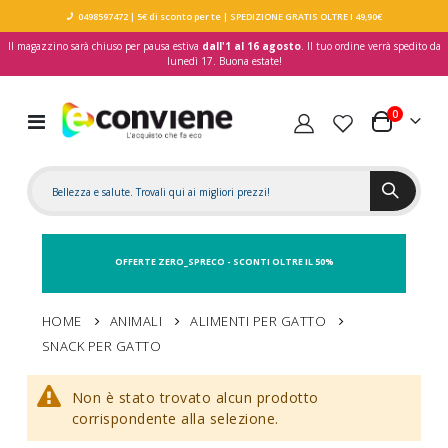
0498597472
| 5€ di sconto per te
| SPEDIZIONE GRATIS OLTRE I 49,90€
Il magazzino sarà chiuso per pausa estiva
dall'1 al 16 agosto
. Il tuo ordine verrà spedito da
lunedì 17. Buona estate!
elementi
0
Toggle
Carrello
Nav
OFFERTE ZERO_SPRECO - SCONTI OLTRE IL 50%
HOME
ANIMALI
ALIMENTI PER GATTO
SNACK PER GATTO
Non è stato trovato alcun prodotto
corrispondente alla selezione.