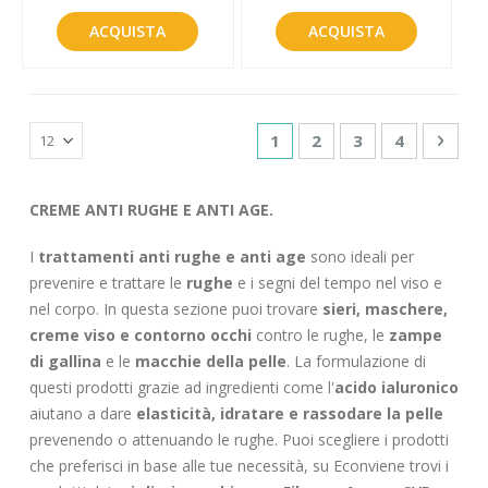
ACQUISTA
ACQUISTA
Pagina
Attualmente stai leggendo
Pagina
Pagina
Pagina
Pagin
Succe
1
2
3
4
CREME ANTI RUGHE E ANTI AGE.
I
trattamenti anti rughe e anti age
sono ideali per
prevenire e trattare le
rughe
e i segni del tempo nel viso e
nel corpo. In questa sezione puoi trovare
sieri, maschere,
creme viso e contorno occhi
contro le rughe, le
zampe
di gallina
e le
macchie della pelle
. La formulazione di
questi prodotti grazie ad ingredienti come l'
acido ialuronico
aiutano a dare
elasticità, idratare e rassodare la pelle
prevenendo o attenuando le rughe. Puoi scegliere i prodotti
che preferisci in base alle tue necessità, su Econviene trovi i