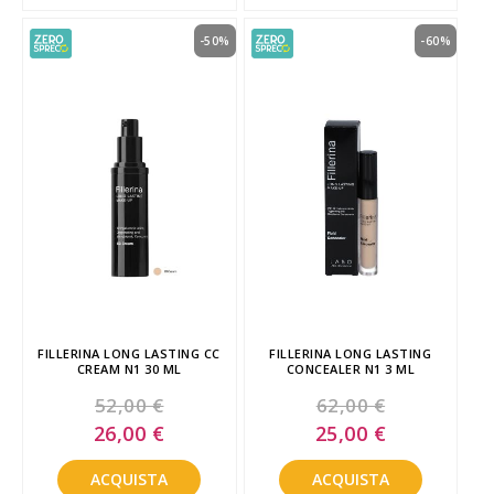
-50%
-60%
FILLERINA LONG LASTING CC
FILLERINA LONG LASTING
CREAM N1 30 ML
CONCEALER N1 3 ML
52,00 €
62,00 €
Special
Special
26,00 €
25,00 €
Price
Price
ACQUISTA
ACQUISTA