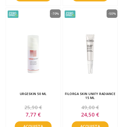
-70%
-50%
URGESKIN 50 ML
FILORGA SKIN UNIFY RADIANCE
15 ML
25,90 €
49,00 €
Special
Special
7,77 €
24,50 €
Price
Price
ACQUISTA
ACQUISTA