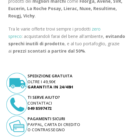
prodotti dei
migliori marchi
come
Filorga, Avene, SVR,
Eucerin, La Roche Posay, Lierac, Nuxe, Resultime,
Rougj, Vichy
.
Tra le varie offerte trovi sempre i prodotti
zero
spreco
: acquistandoli farai del bene all'ambiente,
evitando
sprechi inutili di prodotto
, e al tuo portafoglio, grazie
ai
prezzi scontati a partire dal 50%
.
SPEDIZIONE GRATUITA
OLTRE I 49,90€
GARANTITA IN 24/48H
TI SERVE AIUTO?
CONTATTACI
049 8597472
PAGAMENTI SICURI
PAYPAL, CARTA DI CREDITO
O CONTRASSEGNO