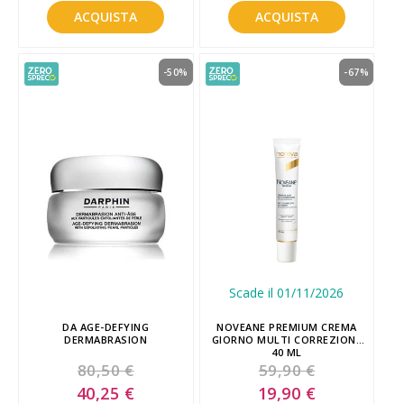
ACQUISTA
ACQUISTA
-50%
-67%
Scade il 01/11/2026
DA AGE-DEFYING
NOVEANE PREMIUM CREMA
DERMABRASION
GIORNO MULTI CORREZIONE
40 ML
80,50 €
59,90 €
Special
Special
40,25 €
19,90 €
Price
Price