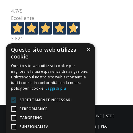
4,7
/5
Eccellente
3.821
Recensioni
×
Questo sito web utilizza
cookie
Questo sito web utilizza i cookie per
migliorare la tua esperienza di navigazione.
Utilizzando il nostro sito web acconsenti a
tutti i cookie in conformità con la nostra
Pagamenti sicuri
policy per i cookie.
Leggi di più
STRETTAMENTE NECESSARI
PERFORMANCE
ALDIGIÙ S.R.L. | Via Cortazzis 15 33100 - UDINE | SEDE
TARGETING
OPERATIVA: Via del Progresso 3 - Padova | PEC:
FUNZIONALITÀ