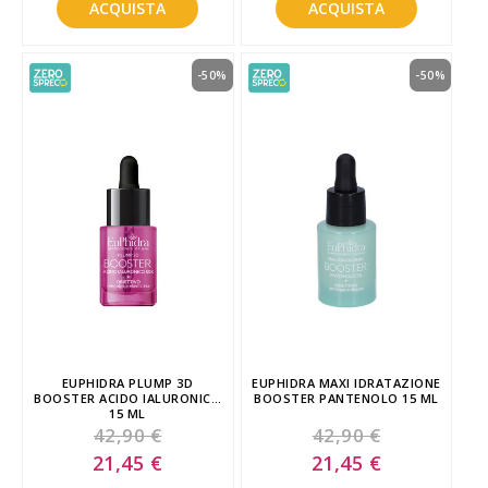
ACQUISTA
ACQUISTA
-50%
-50%
EUPHIDRA PLUMP 3D
EUPHIDRA MAXI IDRATAZIONE
BOOSTER ACIDO IALURONICO
BOOSTER PANTENOLO 15 ML
15 ML
42,90 €
42,90 €
Special
Special
21,45 €
21,45 €
Price
Price