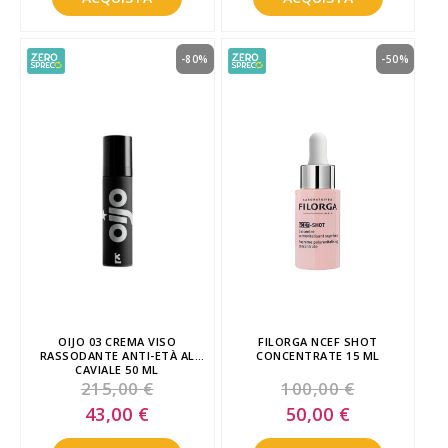
-80%
-50%
OIJO 03 CREMA VISO
FILORGA NCEF SHOT
RASSODANTE ANTI-ETÀ AL
CONCENTRATE 15 ML
CAVIALE 50 ML
215,00 €
100,00 €
Special
Special
43,00 €
50,00 €
Price
Price