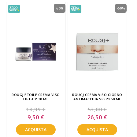
-50%
-50%
ROUGJ ETOILE CREMA VISO
ROUGJ CREMA VISO GIORNO
LIFT-UP 30 ML
ANTIMACCHIA SPF20 50 ML
18,99 €
53,00 €
Special
Special
9,50 €
26,50 €
Price
Price
ACQUISTA
ACQUISTA