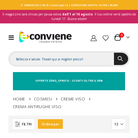
0498597472
| 5€ di sconto per te
| SPEDIZIONE GRATIS OLTRE I 49,90€
Il magazzino sarà chiuso per pausa estiva
dall'1 al 16 agosto
. Il tuo ordine verrà spedito da
lunedì 17. Buona estate!
elementi
0
Toggle
Carrello
Nav
OFFERTE ZERO_SPRECO - SCONTI OLTRE IL 50%
HOME
COSMESI
CREME VISO
CREMA ANTIRUGHE VISO
FILTRI
Ordina per