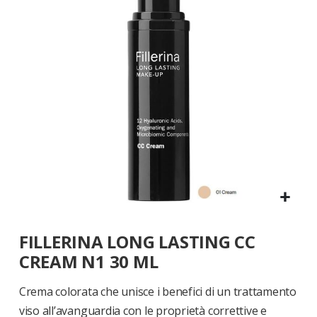
di
immagini
Vai
FILLERINA LONG LASTING CC
all'inizio
della
CREAM N1 30 ML
galleria
di
Crema colorata che unisce i benefici di un trattamento
immagini
viso all’avanguardia con le proprietà correttive e