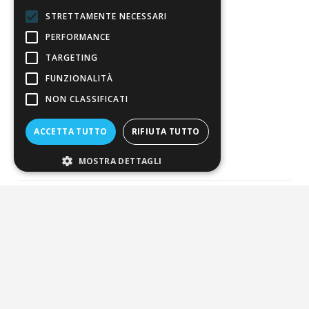
Resi
STRETTAMENTE NECESSARI
PERFORMANCE
4,7
/5
TARGETING
Eccellente
FUNZIONALITÀ
NON CLASSIFICATI
3.821
Recensioni
ACCETTA TUTTO
RIFIUTA TUTTO
MOSTRA DETTAGLI
Pagamenti sicuri
ALDIGIÙ S.R.L. | Via Cortazzis 15 33100 - UDINE | SEDE