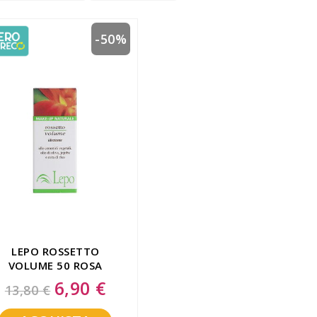
-50%
LEPO ROSSETTO
VOLUME 50 ROSA
ANTICO
6,90 €
Special
13,80 €
Price