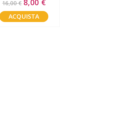
8,00 €
16,00 €
Price
ACQUISTA