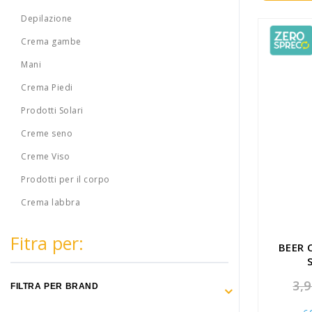
Make Up
Depilazione
Capelli
Crema gambe
Igiene personale
Mani
Crema Piedi
Bambini neonati
Prodotti Solari
Sanitari e Medicazioni
Creme seno
Animali
Creme Viso
Prodotti per il corpo
Cura della Casa
Crema labbra
Apparecchiature Elettromedicali
Fitra per:
Idee regalo
BEER 
Marchi
3,9
FILTRA PER BRAND
ZERO SPRECO