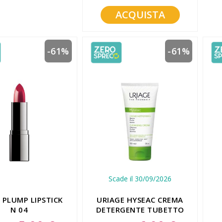
ACQUISTA
-61%
-61%
Scade il 30/09/2026
 PLUMP LIPSTICK
URIAGE HYSEAC CREMA
N 04
DETERGENTE TUBETTO
GO/CARDINALE
1
Special
Special