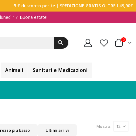
5 € di sconto per te
| SPEDIZIONE GRATIS OLTRE I 49,90€
a lunedì 17. Buona estate!
elemen
0
Carrello
Animali
Sanitari e Medicazioni
Mostra
rezzo più basso
Ultimi arrivi