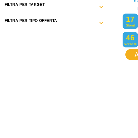
6
Promozioni
FILTRA PER TARGET
Mistery Box
17
FILTRA PER TIPO OFFERTA
Giorni
45
Secondi