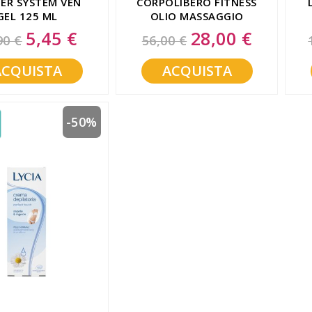
ER SYSTEM VEN
CORPOLIBERO FITNESS
GEL 125 ML
OLIO MASSAGGIO
SECCO
5,45 €
28,00 €
Special
Special
90 €
56,00 €
Price
Price
ACQUISTA
ACQUISTA
-50%