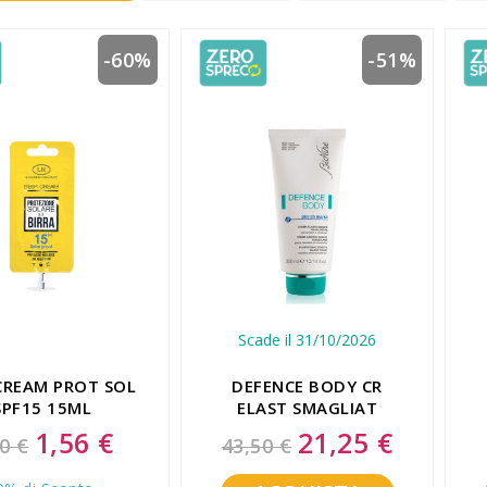
-60%
-51%
Scade il 31/10/2026
CREAM PROT SOL
DEFENCE BODY CR
SPF15 15ML
ELAST SMAGLIAT
1,56 €
21,25 €
Special
Special
0 €
43,50 €
Price
Price