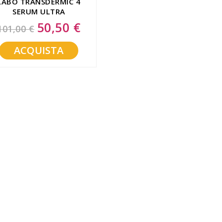
LABO TRANSDERMIC 4
SERUM ULTRA
SCHIARENT
50,50 €
Special
101,00 €
Price
ACQUISTA