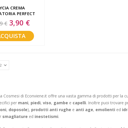
YCIA CREMA
ATORIA PERFECT
TOUCH AS
3,90 €
Special
9 €
Price
ACQUISTA
a Cosmesi di Econviene.it offre una vasta gamma di prodotti per la cura 
ecifici per
mani
,
piedi
,
viso
,
gambe
e
capelli
. Inoltre puoi trovare 
ioni
,
doposole
),
prodotti anti rughe
e
anti age
,
emolienti
ed
id
er
smagliature
ed
inestetismi
.