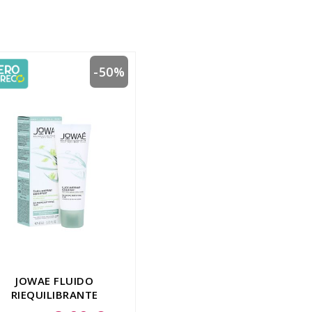
-50%
JOWAE FLUIDO
RIEQUILIBRANTE
OPACIZZANTE
Special