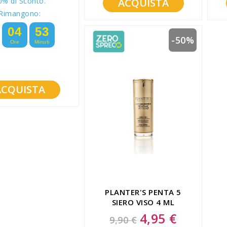
0% di Sconto.
ACQUISTA
Rimangono:
04
53
-50%
Ore
Minuti
ACQUISTA
PLANTER'S PENTA 5
SIERO VISO 4 ML
4,95 €
Special
9,90 €
Price