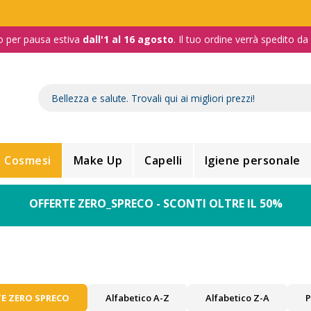
o per pausa estiva
dall'1 al 16 agosto
. Il tuo ordine verrà spedito d
Cosmesi
Make Up
Capelli
Igiene personale
OFFERTE ZERO_SPRECO - SCONTI OLTRE IL 50%
E ZERO SPRECO
Alfabetico A-Z
Alfabetico Z-A
P