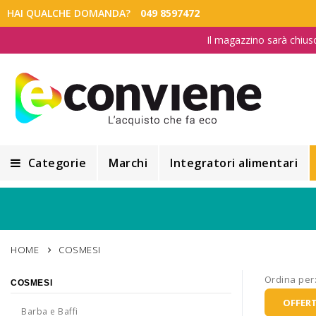
HAI QUALCHE DOMANDA?
049 8597472
Il magazzino sarà chius
Categorie
Marchi
Integratori alimentari
Integratori alimentari
Alimentazione e Dietetica
HOME
COSMESI
Cosmesi
Ordina per
COSMESI
Cosmetici Naturali
OFFERT
Barba e Baffi