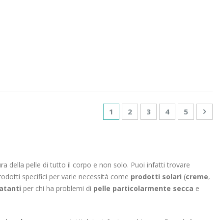
Pagina
Attualmente stai leggendo la
Pagina
Pagina
Pagina
Pagina
Pag
Suc
1
2
3
4
5
della pelle di tutto il corpo e non solo. Puoi infatti trovare
prodotti specifici per varie necessità come
prodotti solari
(
creme
,
ratanti
per chi ha problemi di
pelle particolarmente secca
e