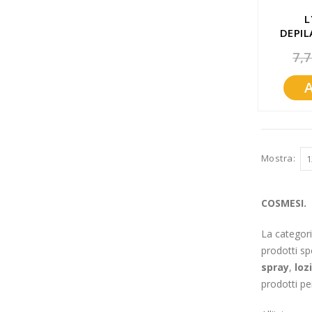
L
DEPIL
7,7
Mostra
COSMESI.
La categori
prodotti sp
spray
,
loz
prodotti p