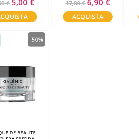
5,00 €
6,90 €
90 €
17,80 €
Price
Price
ACQUISTA
ACQUISTA
-50%
QUE DE BEAUTE
CHERA FREDDA