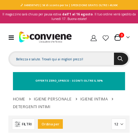
0498597472
| 5€ di sconto per te
| SPEDIZIONE GRATIS OLTRE I 49,90€
Il magazzino sarà chiuso per pausa estiva
dall'1 al 16 agosto
. Il tuo ordine verrà spedito da
lunedì 17. Buona estate!
elementi
0
Toggle
Carrello
Nav
OFFERTE ZERO_SPRECO - SCONTI OLTRE IL 50%
HOME
IGIENE PERSONALE
IGIENE INTIMA
DETERGENTI INTIMI
FILTRI
Ordina per