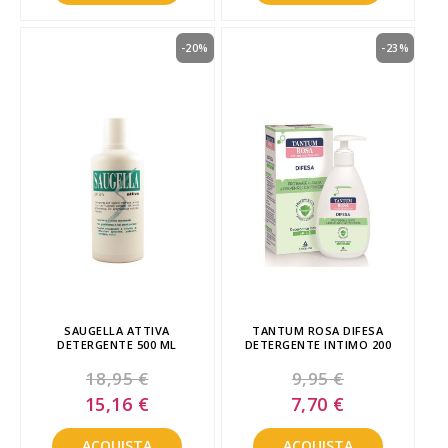
-20%
-23%
SAUGELLA ATTIVA
TANTUM ROSA DIFESA
DETERGENTE 500 ML
DETERGENTE INTIMO 200
18,95 €
9,95 €
Special
Special
15,16 €
7,70 €
Price
Price
ACQUISTA
ACQUISTA