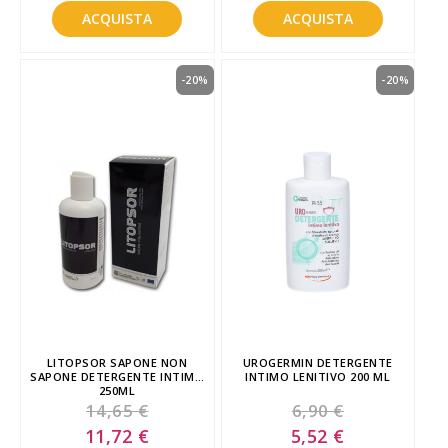
ACQUISTA
ACQUISTA
-20%
-20%
LITOPSOR SAPONE NON
UROGERMIN DETERGENTE
SAPONE DETERGENTE INTIMO
INTIMO LENITIVO 200 ML
250ML
14,65 €
6,90 €
Special
Special
11,72 €
5,52 €
Price
Price