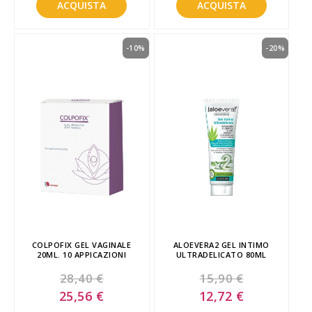
ACQUISTA
ACQUISTA
-10%
-20%
COLPOFIX GEL VAGINALE
ALOEVERA2 GEL INTIMO
20ML. 10 APPICAZIONI
ULTRADELICATO 80ML
28,40 €
15,90 €
Special
Special
25,56 €
12,72 €
Price
Price