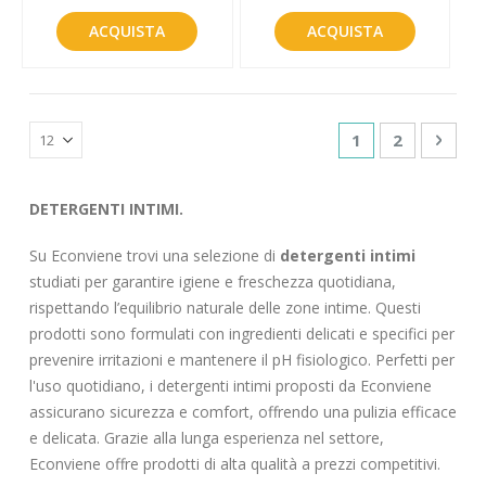
ACQUISTA
ACQUISTA
Pagina
Attualmente sta
Pagina
Pagin
Succe
1
2
DETERGENTI INTIMI.
Su Econviene trovi una selezione di
detergenti intimi
studiati per garantire igiene e freschezza quotidiana,
rispettando l’equilibrio naturale delle zone intime. Questi
prodotti sono formulati con ingredienti delicati e specifici per
prevenire irritazioni e mantenere il pH fisiologico. Perfetti per
l'uso quotidiano, i detergenti intimi proposti da Econviene
assicurano sicurezza e comfort, offrendo una pulizia efficace
e delicata. Grazie alla lunga esperienza nel settore,
Econviene offre prodotti di alta qualità a prezzi competitivi.