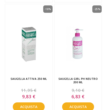
-18%
-25%
SAUGELLA ATTIVA 250 ML
SAUGELLA GIRL PH NEUTRO
200 ML
11,95 €
9,10 €
Special
Special
9,83 €
6,83 €
Price
Price
ACQUISTA
ACQUISTA