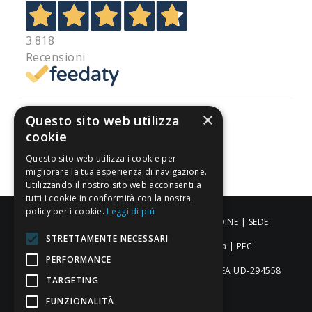
3.818
Recensioni
×
Questo sito web utilizza
cookie
Pagamenti sicuri
Questo sito web utilizza i cookie per
migliorare la tua esperienza di navigazione.
Utilizzando il nostro sito web acconsenti a
tutti i cookie in conformità con la nostra
policy per i cookie.
Leggi di più
ALDIGIÙ S.R.L. | Via Cortazzis 15 33100 - UDINE | SEDE
STRETTAMENTE NECESSARI
OPERATIVA: Via del Progresso 3 - Padova | PEC:
PERFORMANCE
aldigiusrl@pec.it | C.F. e P.IVA 02873920306 REA UD-294558
TARGETING
Capitale sociale: € 27.086,97
FUNZIONALITÀ