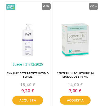
-50%
-50%
Scade il 31/12/2026
GYN PHY DETERGENTE INTIMO
CENTERIL H SOLUZIONE 14
500 ML
MONODOSE 10 ML
18,40 €
14,00 €
Special
Special
9,20 €
7,00 €
Price
Price
ACQUISTA
ACQUISTA