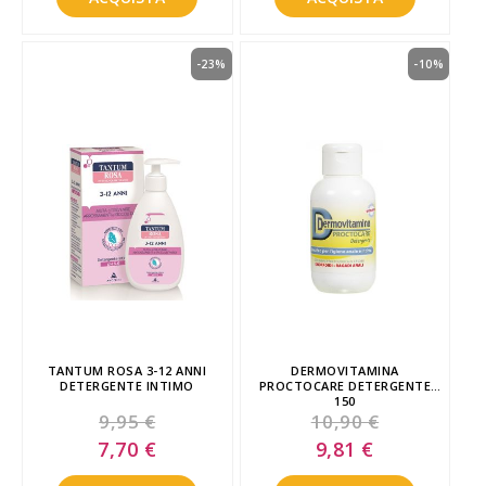
-23%
-10%
TANTUM ROSA 3-12 ANNI
DERMOVITAMINA
DETERGENTE INTIMO
PROCTOCARE DETERGENTE
150
9,95 €
10,90 €
Special
Special
7,70 €
9,81 €
Price
Price