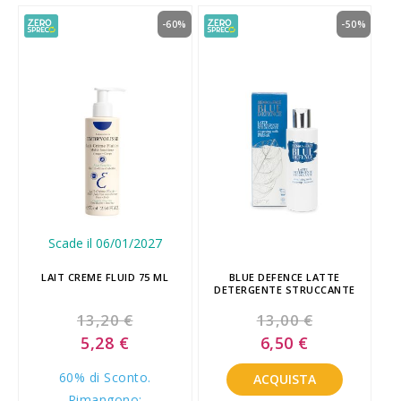
-60%
-50%
Scade il 06/01/2027
LAIT CREME FLUID 75 ML
BLUE DEFENCE LATTE
DETERGENTE STRUCCANTE
13,20 €
13,00 €
Special
Special
5,28 €
6,50 €
Price
Price
60% di Sconto.
ACQUISTA
Rimangono: