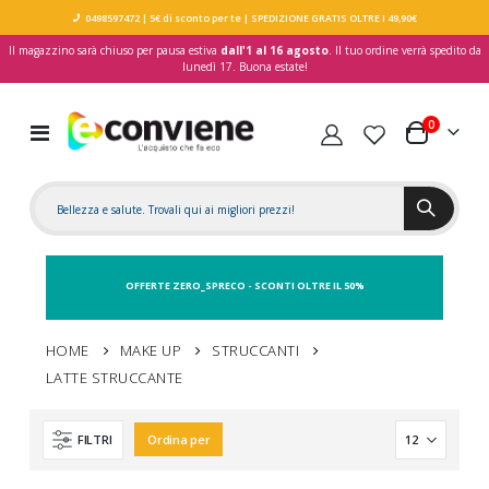
0498597472
| 5€ di sconto per te
| SPEDIZIONE GRATIS OLTRE I 49,90€
Il magazzino sarà chiuso per pausa estiva
dall'1 al 16 agosto
. Il tuo ordine verrà spedito da
lunedì 17. Buona estate!
elementi
0
Toggle
Carrello
Nav
OFFERTE ZERO_SPRECO - SCONTI OLTRE IL 50%
HOME
MAKE UP
STRUCCANTI
LATTE STRUCCANTE
FILTRI
Ordina per