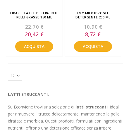
LIPASIT LATTE DETERGENTE
EMY MILK IDROGEL
PELLI GRASSE 150 ML
DETERGENTE 200 ML
22,70 €
10,90 €
Special
Special
20,42 €
8,72 €
Price
Price
ACQUISTA
ACQUISTA
LATTI STRUCCANTI.
Su Econviene trovi una selezione di
latti struccanti
, ideali
per rimuovere il trucco delicatamente, mantenendo la pelle
idratata e morbida. Questi prodotti, formulati con ingredienti
nutrienti, offrono una detersione efficace senza irritare,