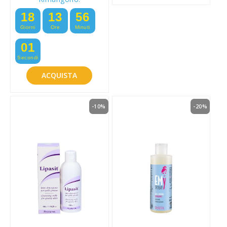
18
13
56
Giorni
Ore
Minuti
00
Secondi
ACQUISTA
-10%
-20%