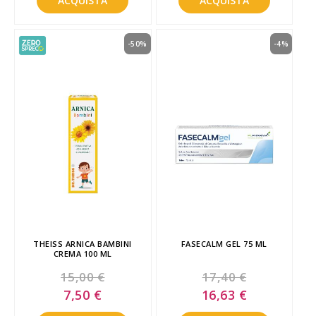
ACQUISTA
ACQUISTA
-50%
-4%
THEISS ARNICA BAMBINI
FASECALM GEL 75 ML
CREMA 100 ML
15,00 €
17,40 €
Special
Special
7,50 €
16,63 €
Price
Price