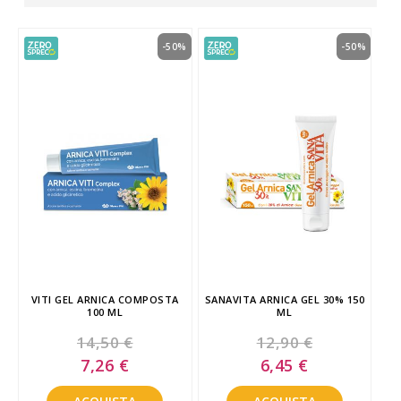
-50%
-50%
VITI GEL ARNICA COMPOSTA
SANAVITA ARNICA GEL 30% 150
100 ML
ML
14,50 €
12,90 €
Special
Special
7,26 €
6,45 €
Price
Price