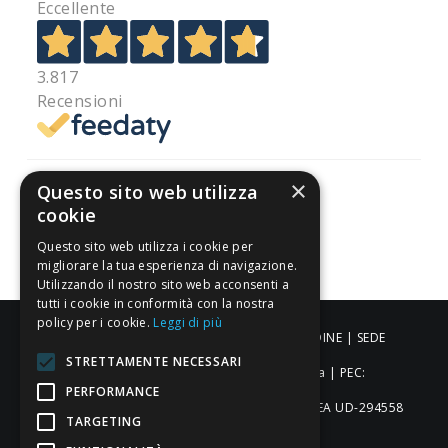
Eccellente
3.817
Recensioni
×
Questo sito web utilizza
cookie
Pagamenti sicuri
Questo sito web utilizza i cookie per
migliorare la tua esperienza di navigazione.
Utilizzando il nostro sito web acconsenti a
tutti i cookie in conformità con la nostra
policy per i cookie.
Leggi di più
ALDIGIÙ S.R.L. | Via Cortazzis 15 33100 - UDINE | SEDE
STRETTAMENTE NECESSARI
OPERATIVA: Via del Progresso 3 - Padova | PEC:
PERFORMANCE
aldigiusrl@pec.it | C.F. e P.IVA 02873920306 REA UD-294558
TARGETING
Capitale sociale: € 27.086,97