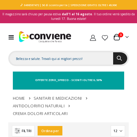
0498597472
| 5€ di sconto per te
| SPEDIZIONE GRATIS OLTRE I 49,90€
Il magazzino sarà chiuso per pausa estiva
dall'1 al 16 agosto
. Il tuo ordine verrà spedito da
lunedì 17. Buona estate!
elementi
0
Toggle
Carrello
Nav
OFFERTE ZERO_SPRECO - SCONTI OLTRE IL 50%
HOME
SANITARI E MEDICAZIONI
ANTIDOLORIFICI NATURALI
CREMA DOLORI ARTICOLARI
FILTRI
Ordina per