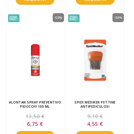
-50%
-50%
ALONTAN SPRAY PREVENTIVO
SPIDI MEDIKER PETTINE
PIDOCCHI 100 ML
ANTIPEDICULOSI
13,50 €
9,10 €
Special
Special
6,75 €
4,55 €
Price
Price