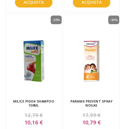
ACQUISTA
ACQUISTA
-20%
-40%
MILICE PIDOK SHAMPOO
PARANIX PREVENT SPRAY
150ML
NOGAS
12,70 €
17,99 €
Special
Special
10,16 €
10,79 €
Price
Price