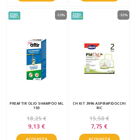
-50%
-50%
PREAFTIR OLIO SHAMPOO ML
CH KIT 3996 ASPIRAPIDOCCHI
150
RIC
18,25 €
15,50 €
Special
Special
9,13 €
7,75 €
Price
Price
ACQUISTA
ACQUISTA