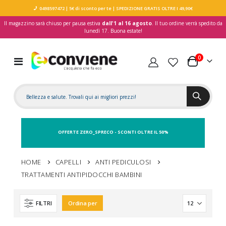
0498597472
| 5€ di sconto per te
| SPEDIZIONE GRATIS OLTRE I 49,90€
Il magazzino sarà chiuso per pausa estiva
dall'1 al 16 agosto
. Il tuo ordine verrà spedito da
lunedì 17. Buona estate!
elementi
0
Toggle
Carrello
Nav
OFFERTE ZERO_SPRECO - SCONTI OLTRE IL 50%
HOME
CAPELLI
ANTI PEDICULOSI
TRATTAMENTI ANTIPIDOCCHI BAMBINI
FILTRI
Ordina per