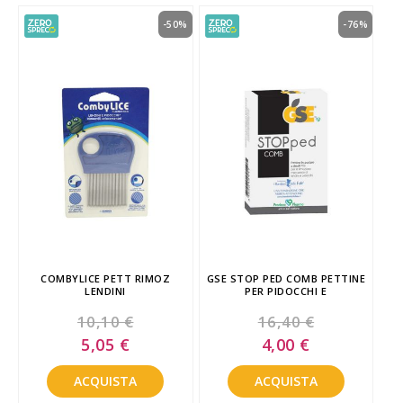
-50%
-76%
COMBYLICE PETT RIMOZ
GSE STOP PED COMB PETTINE
LENDINI
PER PIDOCCHI E
10,10 €
16,40 €
Special
Special
5,05 €
4,00 €
Price
Price
ACQUISTA
ACQUISTA