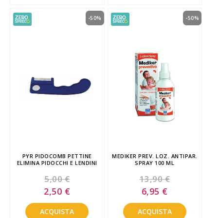
-50%
-50%
PYR PIDOCOMB PETTINE
MEDIKER PREV. LOZ. ANTIPAR.
ELIMINA PIDOCCHI E LENDINI
SPRAY 100 ML
5,00 €
13,90 €
Special
Special
2,50 €
6,95 €
Price
Price
ACQUISTA
ACQUISTA