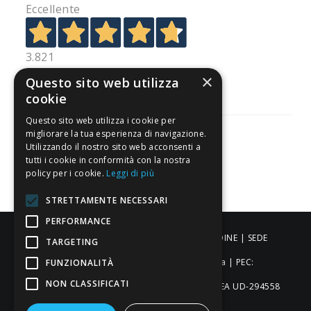
Eccellente
3.821
Recensioni
×
Questo sito web utilizza
cookie
Questo sito web utilizza i cookie per
migliorare la tua esperienza di navigazione.
Utilizzando il nostro sito web acconsenti a
tutti i cookie in conformità con la nostra
Pagamenti sicuri
policy per i cookie.
Leggi di più
STRETTAMENTE NECESSARI
PERFORMANCE
ALDIGIÙ S.R.L. | Via Cortazzis 15 33100 - UDINE | SEDE
TARGETING
OPERATIVA: Via del Progresso 3 - Padova | PEC:
FUNZIONALITÀ
NON CLASSIFICATI
aldigiusrl@pec.it | C.F. e P.IVA 02873920306 REA UD-294558
Capitale sociale: € 27.086,97