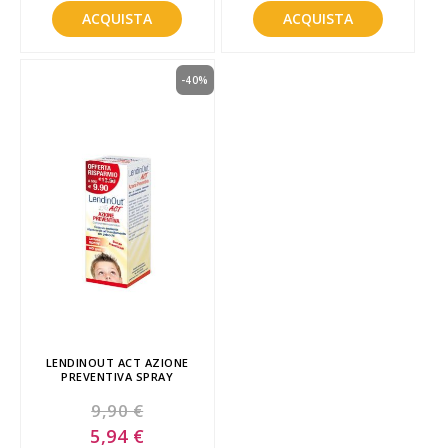
ACQUISTA
ACQUISTA
-40%
LENDINOUT ACT AZIONE
PREVENTIVA SPRAY
9,90 €
Special
5,94 €
Price