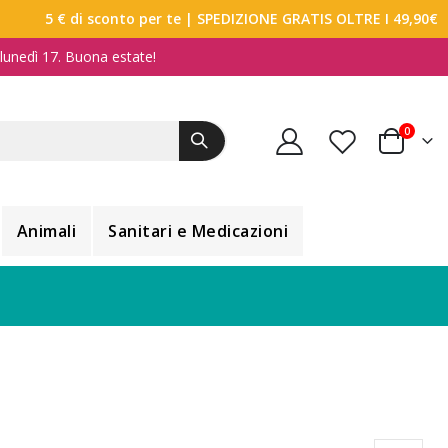
5 € di sconto per te
| SPEDIZIONE GRATIS OLTRE I 49,90€
a lunedì 17. Buona estate!
elemen
0
Carrello
Animali
Sanitari e Medicazioni