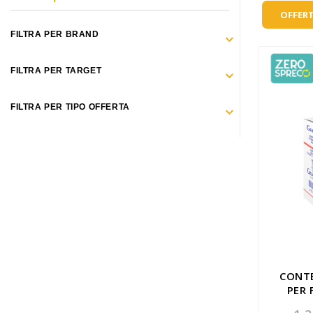
Make Up
OFFERT
Capelli
FILTRA PER BRAND
Igiene personale
FILTRA PER TARGET
Bambini neonati
FILTRA PER TIPO OFFERTA
Sanitari e Medicazioni
Animali
Cura della Casa
Apparecchiature Elettromedicali
Idee regalo
Marchi
CONTE
PER 
ZERO SPRECO