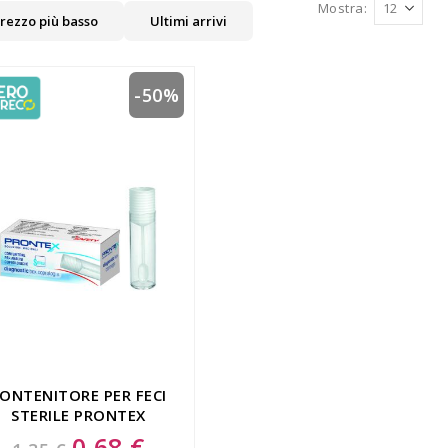
Mostra
rezzo più basso
Ultimi arrivi
-50%
ONTENITORE PER FECI
STERILE PRONTEX
DIAGNOSTIC BOX
0,68 €
Special