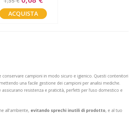
1,35 €
Price
ACQUISTA
e e conservare campioni in modo sicuro e igienico. Questi contenitori
mettendo una facile gestione dei campioni per analisi mediche.
ne assicurano resistenza e praticità, perfetti per l’uso domestico e
ne all'ambiente,
evitando sprechi inutili di prodotto
, e al tuo