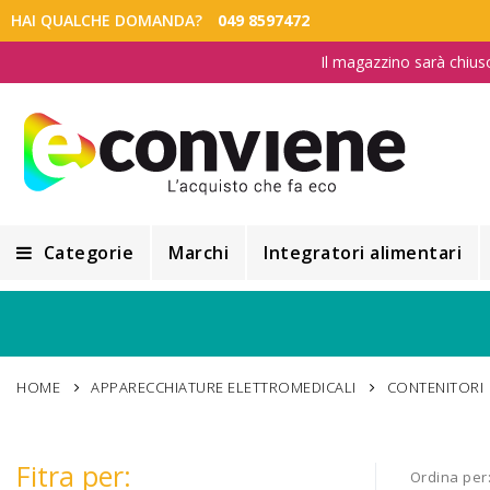
HAI QUALCHE DOMANDA?
049 8597472
Il magazzino sarà chius
Categorie
Marchi
Integratori alimentari
Integratori alimentari
Alimentazione e Dietetica
HOME
APPARECCHIATURE ELETTROMEDICALI
CONTENITORI
Cosmesi
Cosmetici Naturali
Fitra per:
Ordina per