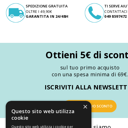
SPEDIZIONE GRATUITA
TI SERVE AI
OLTRE I 49,90€
CONTATTACI
GARANTITA IN 24/48H
049 8597472
Ottieni 5€ di scon
sul tuo primo acquisto
con una spesa minima di 69€
ISCRIVITI ALLA NEWSLET
×
OTTIENI IL TUO SCONTO
Questo sito web utilizza
cookie
La nostra convenienza
Chi siamo
Questo sito web utilizza i cookie per