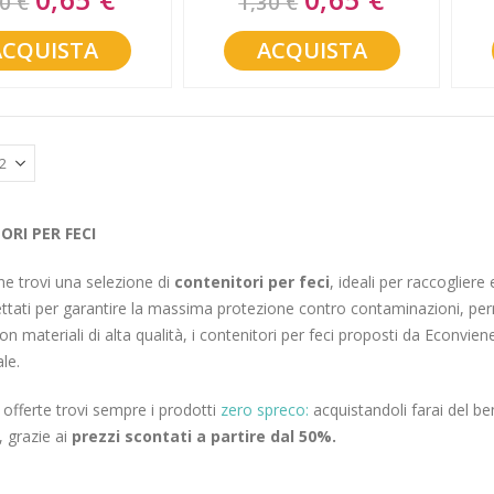
0 €
1,30 €
Price
Price
ACQUISTA
ACQUISTA
RI PER FECI
e trovi una selezione di
contenitori per feci
, ideali per raccoglier
tati per garantire la massima protezione contro contaminazioni, per
con materiali di alta qualità, i contenitori per feci proposti da Econvie
le.
e offerte trovi sempre i prodotti
zero spreco:
acquistandoli farai del be
, grazie ai
prezzi scontati a partire dal 50%.