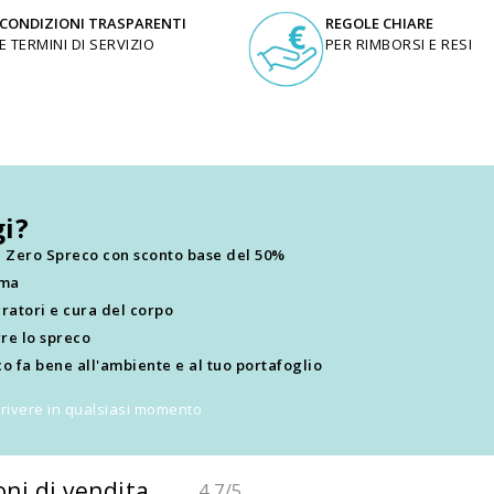
CONDIZIONI TRASPARENTI
REGOLE CHIARE
E TERMINI DI SERVIZIO
PER RIMBORSI E RESI
i?
ti Zero Spreco con sconto base del 50%
ima
ratori e cura del corpo
re lo spreco
o fa bene all'ambiente e al tuo portafoglio
scrivere in qualsiasi momento
oni di vendita
4,7
/5