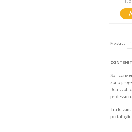
1,3
Promozioni
Mistery Box
Mostra
CONTENITO
Su Econvien
sono proget
Realizzati 
professiona
Tra le vari
portafoglio