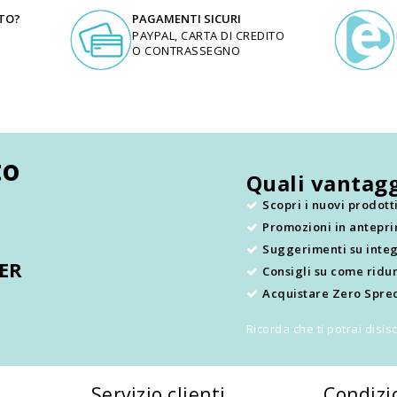
UTO?
PAGAMENTI SICURI
PAYPAL, CARTA DI CREDITO
O CONTRASSEGNO
to
Quali vantagg
Scopri i nuovi prodot
Promozioni in antepr
.
Suggerimenti su integ
TER
Consigli su come ridur
Acquistare Zero Sprec
Ricorda che ti potrai disi
Servizio clienti
Condizi