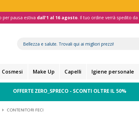
o per pausa estiva
dall'1 al 16 agosto
. Il tuo ordine verrà spedito d
Cosmesi
Make Up
Capelli
Igiene personale
OFFERTE ZERO_SPRECO - SCONTI OLTRE IL 50%
CONTENITORI FECI