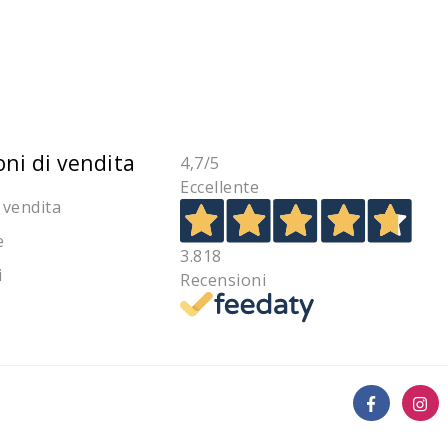
oni di vendita
4,7
/5
Eccellente
 vendita
e
3.818
i
Recensioni