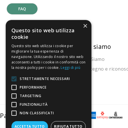
FAQ
×
Questo sito web utilizza
cookie
La nostra convenienza
Chi siamo
Questo sito web utilizza i cookie per
migliorare la tua esperienza di
navigazione. Utilizzando il nostro sito web
Il risparmio che fa ambiente
Chi Siamo
acconsenti a tutti i cookie in conformità con
la nostra policy per i cookie.
Leggi di più
Il nostro manifesto
Sostegno e riconos
Il blog
STRETTAMENTE NECESSARI
PERFORMANCE
Perché fidarti
TARGETING
Vendi con noi
FUNZIONALITÀ
NON CLASSIFICATI
Pagamenti sicuri
ACCETTA TUTTO
RIFIUTA TUTTO