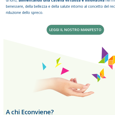
di loro,
alimentando una catena virtuosa e innovativa
nel m
Promozioni
benessere, della bellezza e della salute intorno al concetto del re
riduzione dello spreco.
Mistery Box
LEGGI IL NOSTRO MANIFESTO
A chi Econviene?