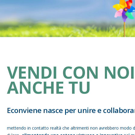
Make Up
Capelli
Igiene personale
Bambini neonati
Sanitari e Medicazioni
VENDI CON NO
Animali
Cura della Casa
ANCHE TU
Apparecchiature Elettromedicali
Idee regalo
Econviene nasce per unire e collabora
Marchi
mettendo in contatto realtà che altrimenti non avrebbero modo di 
ZERO SPRECO