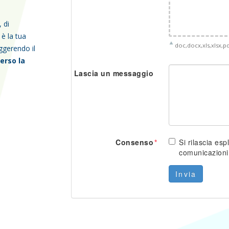
, di
è la tua
doc,docx,xls,xlsx,pd
ggerendo il
erso la
Lascia un messaggio
Consenso
Si rilascia esp
comunicazioni
Invia