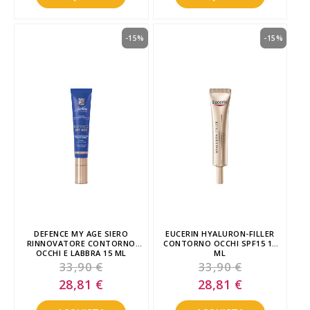
-15%
-15%
DEFENCE MY AGE SIERO
EUCERIN HYALURON-FILLER
RINNOVATORE CONTORNO
CONTORNO OCCHI SPF15 15
OCCHI E LABBRA 15 ML
ML
33,90 €
33,90 €
Special
Special
28,81 €
28,81 €
Price
Price