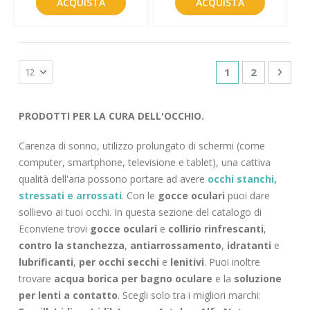
ACQUISTA
ACQUISTA
Pagina
Attualmente sta
Pagina
Pagin
Succe
1
2
PRODOTTI PER LA CURA DELL'OCCHIO.
Carenza di sonno, utilizzo prolungato di schermi (come
computer, smartphone, televisione e tablet), una cattiva
qualità dell'aria possono portare ad avere
occhi stanchi,
stressati e arrossati
. Con le
gocce oculari
puoi dare
sollievo ai tuoi occhi. In questa sezione del catalogo di
Econviene trovi
gocce oculari
e
collirio
rinfrescanti
,
contro la stanchezza
,
antiarrossamento
,
idratanti
e
lubrificanti
,
per occhi secchi
e
lenitivi
. Puoi inoltre
trovare
acqua borica per bagno oculare
e la
soluzione
per lenti a contatto
. Scegli solo tra i migliori marchi: