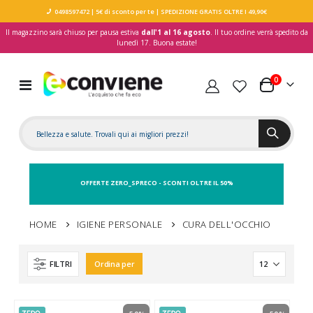
0498597472
| 5€ di sconto per te
| SPEDIZIONE GRATIS OLTRE I 49,90€
Il magazzino sarà chiuso per pausa estiva
dall'1 al 16 agosto
. Il tuo ordine verrà spedito da
lunedì 17. Buona estate!
elementi
0
Toggle
Carrello
Nav
OFFERTE ZERO_SPRECO - SCONTI OLTRE IL 50%
HOME
IGIENE PERSONALE
CURA DELL'OCCHIO
FILTRI
Ordina per