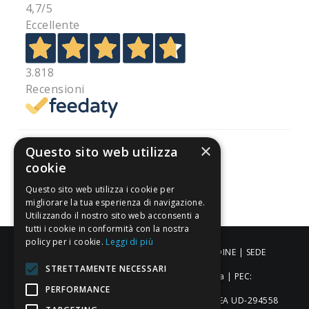
4,7
/5
Eccellente
3.818
Recensioni
×
Questo sito web utilizza
cookie
Pagamenti sicuri
Questo sito web utilizza i cookie per
migliorare la tua esperienza di navigazione.
Utilizzando il nostro sito web acconsenti a
tutti i cookie in conformità con la nostra
policy per i cookie.
Leggi di più
ALDIGIÙ S.R.L. | Via Cortazzis 15 33100 - UDINE | SEDE
STRETTAMENTE NECESSARI
OPERATIVA: Via del Progresso 3 - Padova | PEC:
PERFORMANCE
aldigiusrl@pec.it | C.F. e P.IVA 02873920306 REA UD-294558