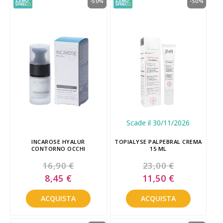
-50%
-50%
Scade il 30/11/2026
INCAROSE HYALUR
TOPIALYSE PALPEBRAL CREMA
CONTORNO OCCHI
15 ML
16,90 €
23,00 €
Special
Special
8,45 €
11,50 €
Price
Price
ACQUISTA
ACQUISTA