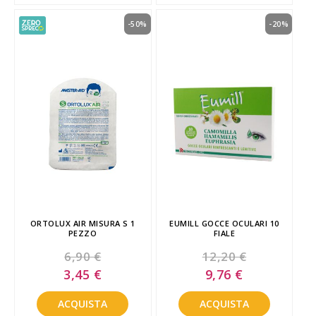
-50%
-20%
ORTOLUX AIR MISURA S 1
EUMILL GOCCE OCULARI 10
PEZZO
FIALE
6,90 €
12,20 €
Special
Special
3,45 €
9,76 €
Price
Price
ACQUISTA
ACQUISTA