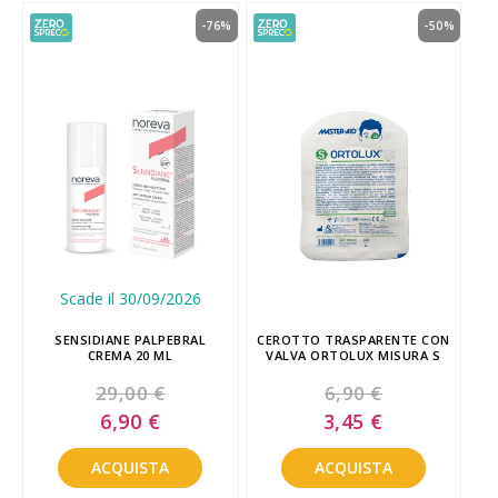
-76%
-50%
Scade il 30/09/2026
SENSIDIANE PALPEBRAL
CEROTTO TRASPARENTE CON
CREMA 20 ML
VALVA ORTOLUX MISURA S
29,00 €
6,90 €
Special
Special
6,90 €
3,45 €
Price
Price
ACQUISTA
ACQUISTA