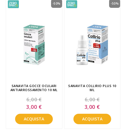
-50%
-50%
SANAVITA GOCCE OCULARI
SANAVITA COLLIRIO PLUS 10
ANTIARROSSAMENTO 10 ML
ML
6,00 €
6,00 €
Special
Special
3,00 €
3,00 €
Price
Price
ACQUISTA
ACQUISTA