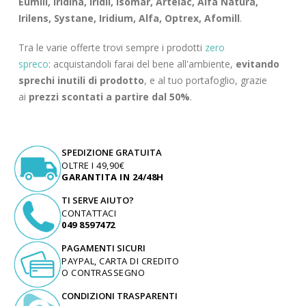
Eumill, Iridina, Iridil, Isomar, Artelac, Alfa Natura,
Irilens, Systane, Iridium, Alfa, Optrex, Afomill
.
Tra le varie offerte trovi sempre i prodotti
zero
spreco
: acquistandoli farai del bene all'ambiente,
evitando
sprechi inutili di prodotto
, e al tuo portafoglio, grazie
ai
prezzi scontati a partire dal 50%
.
SPEDIZIONE GRATUITA
OLTRE I 49,90€
GARANTITA IN 24/48H
TI SERVE AIUTO?
CONTATTACI
049 8597472
PAGAMENTI SICURI
PAYPAL, CARTA DI CREDITO
O CONTRASSEGNO
CONDIZIONI TRASPARENTI