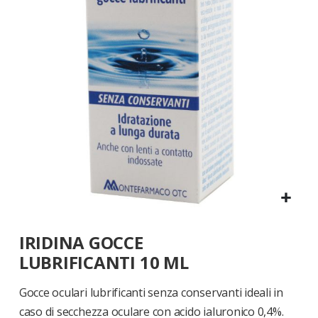
di
immagini
Vai
IRIDINA GOCCE
all'inizio
della
LUBRIFICANTI 10 ML
galleria
di
Gocce oculari lubrificanti senza conservanti ideali in
immagini
caso di secchezza oculare con acido ialuronico 0,4%.