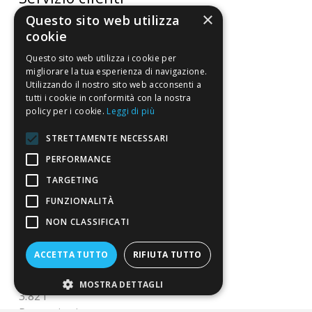
×
Questo sito web utilizza
FAQ
cookie
Riferimenti da controllare
Questo sito web utilizza i cookie per
migliorare la tua esperienza di navigazione.
Condizioni di vendita
Utilizzando il nostro sito web acconsenti a
tutti i cookie in conformità con la nostra
policy per i cookie.
Leggi di più
Termini di vendita
Spedizione
STRETTAMENTE NECESSARI
PERFORMANCE
Pagamenti
TARGETING
Resi
FUNZIONALITÀ
NON CLASSIFICATI
4,7
/5
Eccellente
ACCETTA TUTTO
RIFIUTA TUTTO
MOSTRA DETTAGLI
3.821