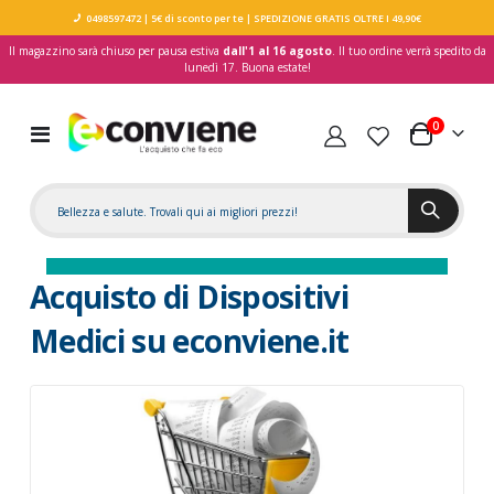
0498597472
| 5€ di sconto per te
| SPEDIZIONE GRATIS OLTRE I 49,90€
Il magazzino sarà chiuso per pausa estiva
dall'1 al 16 agosto
. Il tuo ordine verrà spedito da
lunedì 17. Buona estate!
elementi
0
Toggle
Carrello
Nav
Acquisto di Dispositivi
Medici su econviene.it