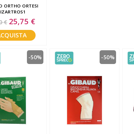
D ORTHO ORTESI
RIZARTROS1
25,75 €
Special
0 €
Price
ACQUISTA
-50%
-50%