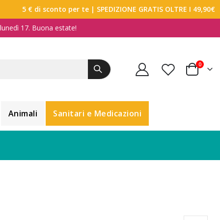
5 € di sconto per te
| SPEDIZIONE GRATIS OLTRE I 49,90€
a lunedì 17. Buona estate!
elemen
0
Carrello
Animali
Sanitari e Medicazioni