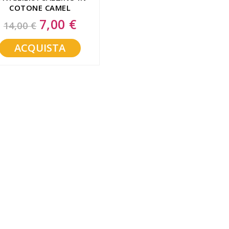
COTONE CAMEL
GIBAUD MISURA 1
7,00 €
Special
14,00 €
Price
ACQUISTA