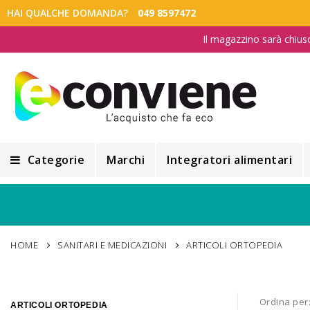
HAI QUALCHE DOMANDA?
049 8597472
Il magazzino sarà chius
Categorie
Marchi
Integratori alimentari
Integratori alimentari
Alimentazione e Dietetica
HOME
SANITARI E MEDICAZIONI
ARTICOLI ORTOPEDIA
Cosmesi
Cosmetici Naturali
Ordina per
ARTICOLI ORTOPEDIA