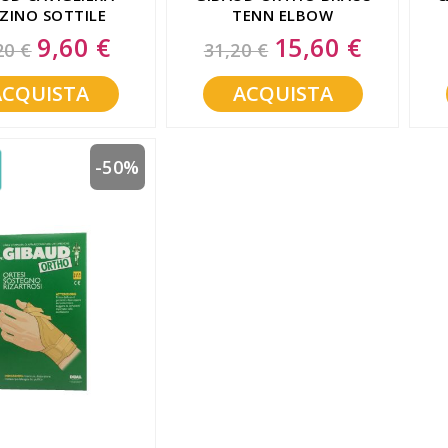
ZINO SOTTILE
TENN ELBOW
ONE MISURA 5
9,60 €
15,60 €
Special
Special
20 €
31,20 €
Price
Price
ACQUISTA
ACQUISTA
-50%