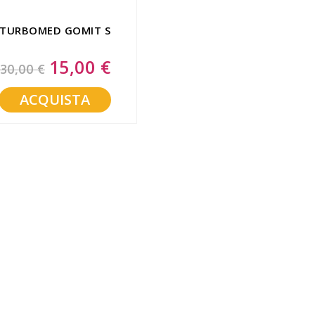
TURBOMED GOMIT S
15,00 €
Special
30,00 €
Price
ACQUISTA