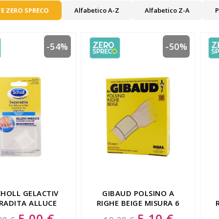
E ZERO SPRECO
Alfabetico A-Z
Alfabetico Z-A
P
-54%
-50%
CHOLL GELACTIV
GIBAUD POLSINO A
RADITA ALLUCE
RIGHE BEIGE MISURA 6
CM TAGLIA 3
5,00 €
5,10 €
Special
Special