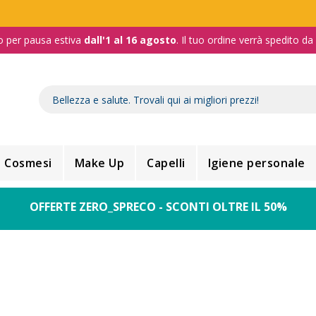
o per pausa estiva
dall'1 al 16 agosto
. Il tuo ordine verrà spedito d
Cosmesi
Make Up
Capelli
Igiene personale
OFFERTE ZERO_SPRECO - SCONTI OLTRE IL 50%