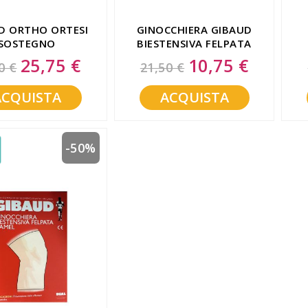
D ORTHO ORTESI
GINOCCHIERA GIBAUD
SOSTEGNO
BIESTENSIVA FELPATA
ZOARTROSI 3
CAMEL TAGLIA 3
25,75 €
10,75 €
Special
Special
0 €
21,50 €
Price
Price
ACQUISTA
ACQUISTA
-50%