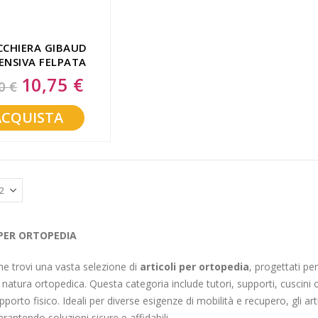
CCHIERA GIBAUD
ENSIVA FELPATA
MEL TAGLIA 4
10,75 €
Special
0 €
Price
ACQUISTA
 PER ORTOPEDIA
e trovi una vasta selezione di
articoli per ortopedia
, progettati pe
natura ortopedica. Questa categoria include tutori, supporti, cuscini orto
porto fisico. Ideali per diverse esigenze di mobilità e recupero, gli art
arantendo soluzioni sicure e affidabili.