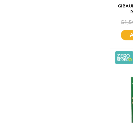
GIBAU
51,5