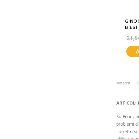
GINO
BIEST
CA
21,5
Mostra
ARTICOLI
Su Econvien
problemi di 
corretto sup
efficacia, g