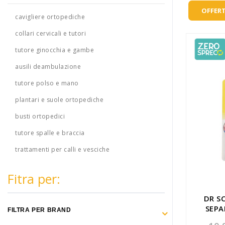
Make Up
OFFERT
cavigliere ortopediche
Capelli
collari cervicali e tutori
Igiene personale
tutore ginocchia e gambe
ausili deambulazione
Bambini neonati
tutore polso e mano
Sanitari e Medicazioni
plantari e suole ortopediche
Animali
busti ortopedici
Cura della Casa
tutore spalle e braccia
trattamenti per calli e vesciche
Apparecchiature Elettromedicali
Idee regalo
Fitra per:
Marchi
DR S
SEPA
FILTRA PER BRAND
ZERO SPRECO