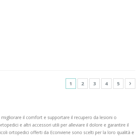
Pagina
Attualmente stai leggendo la
Pagina
Pagina
Pagina
Pagina
Pag
Suc
1
2
3
4
5
r migliorare il comfort e supportare il recupero da lesioni o
pedici e altri accessori utili per alleviare il dolore e garantire il
icoli ortopedici offerti da Econviene sono scelti per la loro qualità e