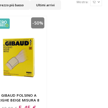
Mostra
rezzo più basso
Ultimi arrivi
-50%
GIBAUD POLSINO A
RIGHE BEIGE MISURA 8
CM TAGLIA 3
5,45 €
Special