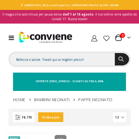
0498597472
| 5€ di sconto per te
| SPEDIZIONE GRATIS OLTRE I 49,90€
Il magazzino sarà chiuso per pausa estiva
dall'1 al 16 agosto
. Il tuo ordine verrà spedito da
lunedì 17. Buona estate!
elementi
0
Toggle
Carrello
Nav
OFFERTE ZERO_SPRECO - SCONTI OLTRE IL 50%
HOME
BAMBINI NEONATI
PAPPE NEONATO
FILTRI
Ordina per