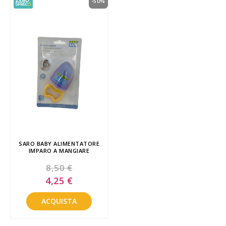
-50%
SARO BABY ALIMENTATORE
IMPARO A MANGIARE
8,50 €
Special
4,25 €
Price
ACQUISTA