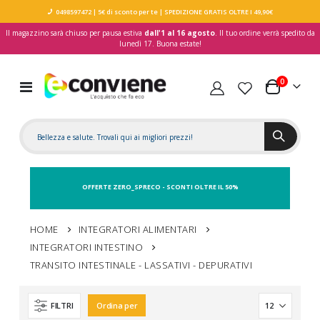
0498597472
| 5€ di sconto per te
| SPEDIZIONE GRATIS OLTRE I 49,90€
Il magazzino sarà chiuso per pausa estiva
dall'1 al 16 agosto
. Il tuo ordine verrà spedito da
lunedì 17. Buona estate!
elementi
0
Toggle
Carrello
Nav
OFFERTE ZERO_SPRECO - SCONTI OLTRE IL 50%
HOME
INTEGRATORI ALIMENTARI
INTEGRATORI INTESTINO
TRANSITO INTESTINALE - LASSATIVI - DEPURATIVI
FILTRI
Ordina per