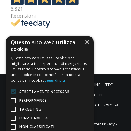
3.821
Recensioni
×
Questo sito web utilizza
cookie
Pagamenti sicuri
Questo sito web utilizza i cookie per
migliorare la tua esperienza di navigazione.
Utilizzando il nostro sito web acconsenti a
tutti i cookie in conformità con la nostra
policy per i cookie.
Leggi di più
ALDIGIÙ S.R.L. | Via Cortazzis 15 33100 - UDINE | SEDE
STRETTAMENTE NECESSARI
OPERATIVA: Via del Progresso 3 - Padova | PEC:
PERFORMANCE
aldigiusrl@pec.it | C.F. e P.IVA 02873920306 REA UD-294558
TARGETING
Capitale sociale: € 27.086,97
FUNZIONALITÀ
-
-
-
Credits
Privacy & Cookie Policy
Newsletter Privacy
NON CLASSIFICATI