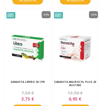
ACQUISTA
ACQUISTA
-50%
-50%
SANAVITA LIBERO 20 CPR
SANAVITA MACROCOL PLUS 20
BUSTINE
7,50 €
13,90 €
Special
Special
3,75 €
6,95 €
Price
Price