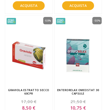
ACQUISTA
ACQUISTA
-50%
-50%
GRAVIOLA ESTRATTO SECCO
ENTERORELAX OMEOSTAT 30
60CPR
CAPSULE
17,00 €
21,50 €
Special
Special
8,50 €
10,75 €
Price
Price