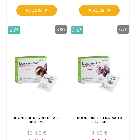
ACQUISTA
ACQUISTA
-50%
-50%
BUONERBE REGOLFIBRA 20
BUONERBE LIBERALAX 10
BUSTINE
BUSTINE
13,50 €
9,50 €
Special
Special