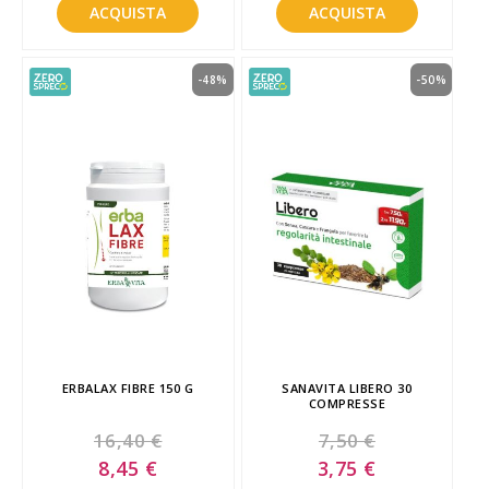
ACQUISTA
ACQUISTA
-48%
-50%
ERBALAX FIBRE 150 G
SANAVITA LIBERO 30
COMPRESSE
16,40 €
7,50 €
Special
Special
8,45 €
3,75 €
Price
Price