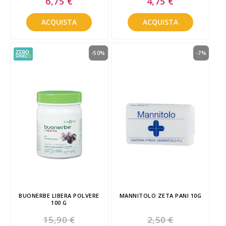
6,75 €
4,75 €
Price
Price
ACQUISTA
ACQUISTA
-50%
-7%
BUONERBE LIBERA POLVERE
MANNITOLO ZETA PANI 10G
100 G
15,90 €
2,50 €