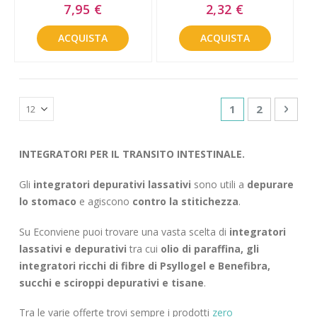
Special
Special
7,95 €
2,32 €
Price
Price
ACQUISTA
ACQUISTA
Pagina
Attualmente sta
Pagina
Pagin
Succe
1
2
INTEGRATORI PER IL TRANSITO INTESTINALE.
Gli
integratori depurativi lassativi
sono utili a
depurare
lo stomaco
e agiscono
contro la stitichezza
.
Su Econviene puoi trovare una vasta scelta di
integratori
lassativi e depurativi
tra cui
olio di paraffina, gli
integratori ricchi di fibre di Psyllogel e Benefibra,
succhi e sciroppi depurativi e tisane
.
Tra le varie offerte trovi sempre i prodotti
zero