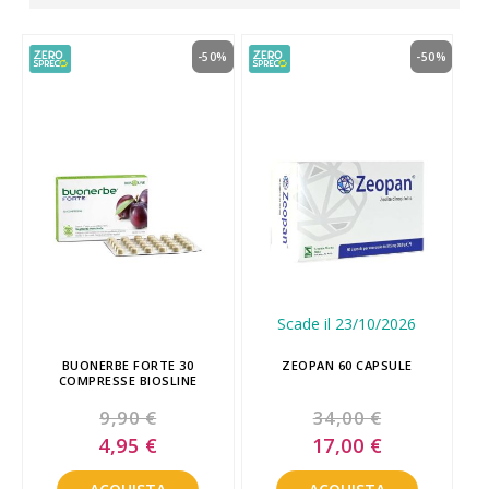
-50%
-50%
Scade il 23/10/2026
BUONERBE FORTE 30
ZEOPAN 60 CAPSULE
COMPRESSE BIOSLINE
9,90 €
34,00 €
Special
Special
4,95 €
17,00 €
Price
Price