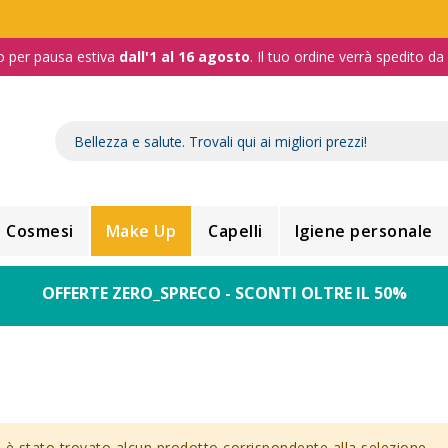
o per pausa estiva
dall'1 al 16 agosto
. Il tuo ordine verrà spedito d
Cosmesi
Make Up
Capelli
Igiene personale
OFFERTE ZERO_SPRECO - SCONTI OLTRE IL 50%
è stato trovato alcun prodotto corrispondente alla selezione.