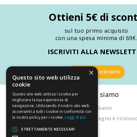
Promozioni
Ottieni 5€ di scon
Mistery Box
sul tuo primo acquisto
con una spesa minima di 69€
ISCRIVITI ALLA NEWSLET
×
OTTIENI IL TUO SCONTO
Questo sito web utilizza
cookie
La nostra convenienza
Chi siamo
Questo sito web utilizza i cookie per
migliorare la tua esperienza di
navigazione. Utilizzando il nostro sito web
Il risparmio che fa ambiente
Chi Siamo
acconsenti a tutti i cookie in conformità con
la nostra policy per i cookie.
Leggi di più
Il nostro manifesto
Sostegno e riconos
Il blog
STRETTAMENTE NECESSARI