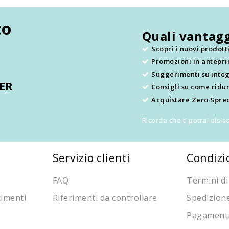
to
Quali vantagg
Scopri i nuovi prodot
Promozioni in antepr
.
Suggerimenti su integ
TER
Consigli su come ridur
Acquistare Zero Sprec
Ricorda che ti potrai disi
Servizio clienti
Condizi
FAQ
Termini di
cimenti
Riferimenti da controllare
Spedizion
Pagament