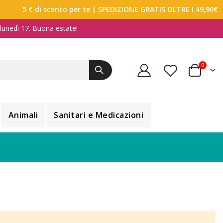
5 € di sconto per te
| SPEDIZIONE GRATIS OLTRE I 49,90€
a lunedì 17. Buona estate!
elemen
0
Carrello
Animali
Sanitari e Medicazioni