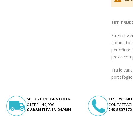
Make Up
Capelli
SET TRUC
Igiene personale
Su Econvien
Bambini neonati
cofanetto. 
per offrire
Sanitari e Medicazioni
prezzi comp
Animali
Tra le vari
Cura della Casa
portafoglio
Apparecchiature Elettromedicali
SPEDIZIONE GRATUITA
TI SERVE AI
Idee regalo
OLTRE I 49,90€
CONTATTACI
GARANTITA IN 24/48H
049 8597472
Marchi
ZERO SPRECO