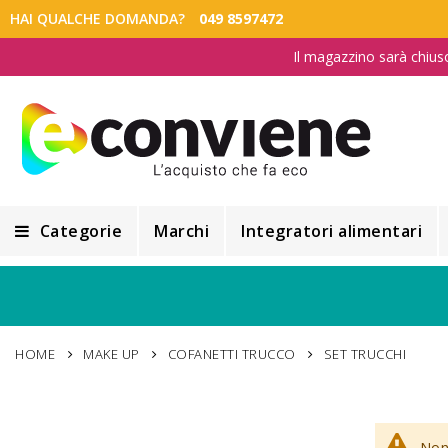
HAI QUALCHE DOMANDA?
049 8597472
Il magazzino sarà chius
Categorie
Marchi
Integratori alimentari
Integratori alimentari
Alimentazione e Dietetica
HOME
MAKE UP
COFANETTI TRUCCO
SET TRUCCHI
Cosmesi
Cosmetici Naturali
Non 