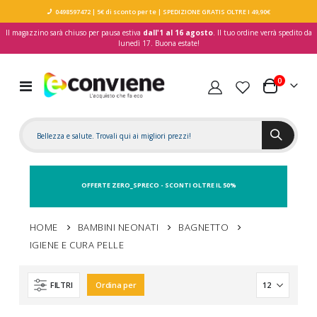
0498597472
| 5€ di sconto per te
| SPEDIZIONE GRATIS OLTRE I 49,90€
Il magazzino sarà chiuso per pausa estiva
dall'1 al 16 agosto
. Il tuo ordine verrà spedito da
lunedì 17. Buona estate!
elementi
0
Toggle
Carrello
Nav
OFFERTE ZERO_SPRECO - SCONTI OLTRE IL 50%
HOME
BAMBINI NEONATI
BAGNETTO
IGIENE E CURA PELLE
FILTRI
Ordina per