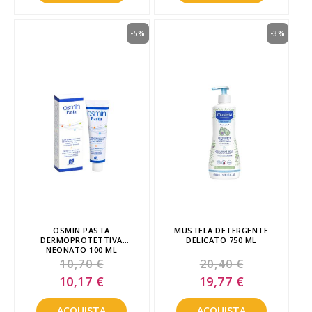
-5%
-3%
OSMIN PASTA
MUSTELA DETERGENTE
DERMOPROTETTIVA
DELICATO 750 ML
NEONATO 100 ML
10,70 €
20,40 €
Special
Special
10,17 €
19,77 €
Price
Price
ACQUISTA
ACQUISTA