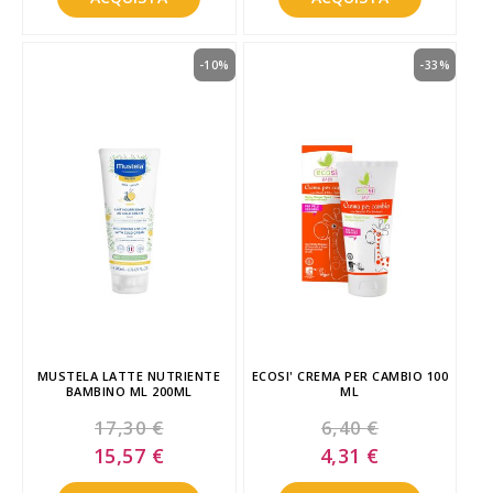
-10%
-33%
MUSTELA LATTE NUTRIENTE
ECOSI' CREMA PER CAMBIO 100
BAMBINO ML 200ML
ML
17,30 €
6,40 €
Special
Special
15,57 €
4,31 €
Price
Price