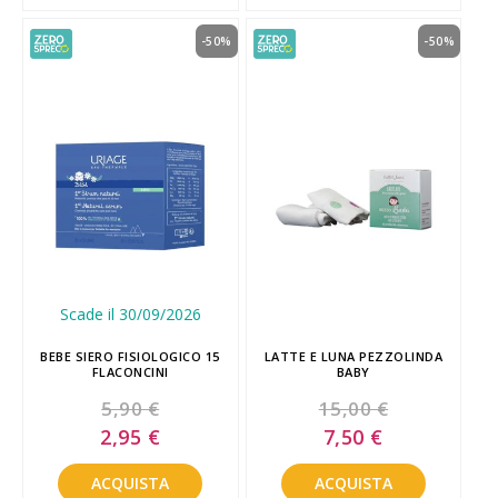
-50%
-50%
Scade il 30/09/2026
BEBE SIERO FISIOLOGICO 15
LATTE E LUNA PEZZOLINDA
FLACONCINI
BABY
5,90 €
15,00 €
Special
Special
2,95 €
7,50 €
Price
Price
ACQUISTA
ACQUISTA