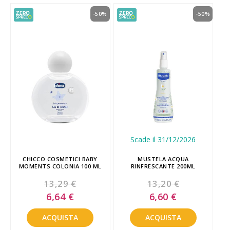
-50%
-50%
Scade il 31/12/2026
CHICCO COSMETICI BABY
MUSTELA ACQUA
MOMENTS COLONIA 100 ML
RINFRESCANTE 200ML
13,29 €
13,20 €
Special
Special
6,64 €
6,60 €
Price
Price
ACQUISTA
ACQUISTA