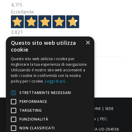
4,7
/5
Eccellente
3.821
Recensioni
×
Questo sito web utilizza
cookie
Questo sito web utilizza i cookie per
migliorare la tua esperienza di navigazione.
Utilizzando il nostro sito web acconsenti a
tutti i cookie in conformità con la nostra
Pagamenti sicuri
policy per i cookie.
Leggi di più
STRETTAMENTE NECESSARI
PERFORMANCE
ALDIGIÙ S.R.L. | Via Cortazzis 15 33100 - UDINE | SEDE
TARGETING
OPERATIVA: Via del Progresso 3 - Padova | PEC:
FUNZIONALITÀ
NON CLASSIFICATI
aldigiusrl@pec.it | C.F. e P.IVA 02873920306 REA UD-294558