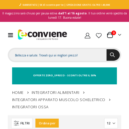
0498597472
| 5€ di sconto per te
| SPEDIZIONE GRATIS OLTRE I 49,90€
Il magazzino sarà chiuso per pausa estiva
dall'1 al 16 agosto
. Il tuo ordine verrà spedito da
lunedì 17. Buona estate!
elementi
0
Toggle
Carrello
Nav
OFFERTE ZERO_SPRECO - SCONTI OLTRE IL 50%
HOME
INTEGRATORI ALIMENTARI
INTEGRATORI APPARATO MUSCOLO SCHELETRICO
INTEGRATORI OSSA
FILTRI
Ordina per