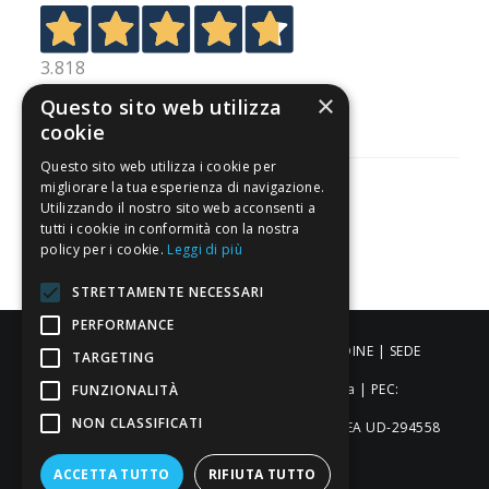
3.818
Recensioni
×
Questo sito web utilizza
cookie
Questo sito web utilizza i cookie per
migliorare la tua esperienza di navigazione.
Utilizzando il nostro sito web acconsenti a
tutti i cookie in conformità con la nostra
Pagamenti sicuri
policy per i cookie.
Leggi di più
STRETTAMENTE NECESSARI
PERFORMANCE
ALDIGIÙ S.R.L. | Via Cortazzis 15 33100 - UDINE | SEDE
TARGETING
OPERATIVA: Via del Progresso 3 - Padova | PEC:
FUNZIONALITÀ
NON CLASSIFICATI
aldigiusrl@pec.it | C.F. e P.IVA 02873920306 REA UD-294558
Capitale sociale: € 27.086,97
ACCETTA TUTTO
RIFIUTA TUTTO