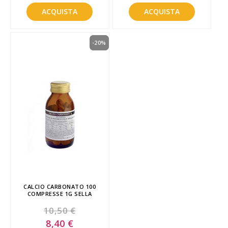
ACQUISTA
ACQUISTA
-20%
CALCIO CARBONATO 100
COMPRESSE 1G SELLA
10,50 €
Special
8,40 €
Price