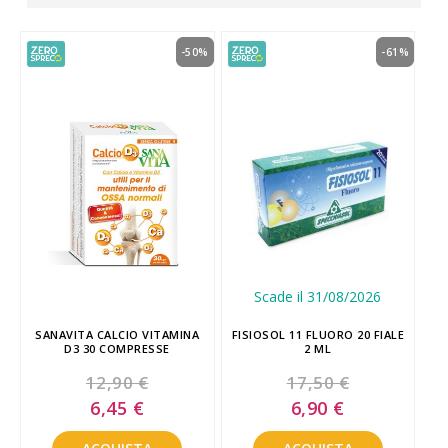
-50%
-61%
Scade il 31/08/2026
SANAVITA CALCIO VITAMINA
FISIOSOL 11 FLUORO 20 FIALE
D3 30 COMPRESSE
2 ML
12,90 €
17,50 €
Special
Special
6,45 €
6,90 €
Price
Price