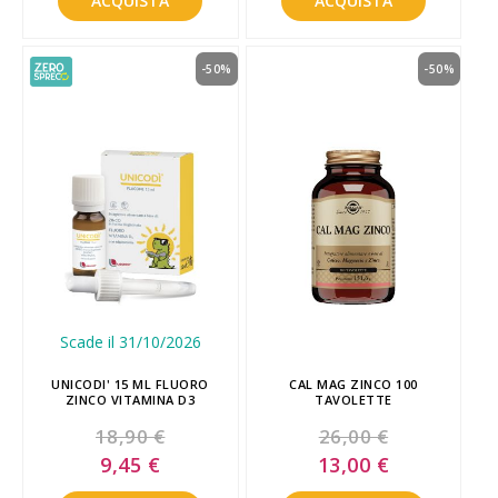
ACQUISTA
ACQUISTA
-50%
-50%
Scade il 31/10/2026
UNICODI' 15 ML FLUORO
CAL MAG ZINCO 100
ZINCO VITAMINA D3
TAVOLETTE
18,90 €
26,00 €
Special
Special
9,45 €
13,00 €
Price
Price