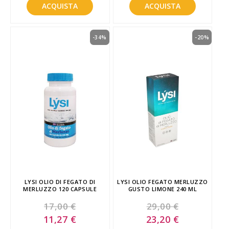
ACQUISTA
ACQUISTA
-34%
-20%
LYSI OLIO DI FEGATO DI
LYSI OLIO FEGATO MERLUZZO
MERLUZZO 120 CAPSULE
GUSTO LIMONE 240 ML
17,00 €
29,00 €
Special
Special
11,27 €
23,20 €
Price
Price